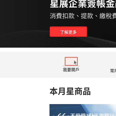
業簽帳金融卡
、提款、繳稅費，一卡多用
我要開戶
常
本月星商品
不用趕3點半跑銀行