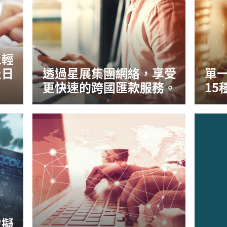
上輕
及日
透過星展集團網絡，享受
單一
更快速的跨國匯款服務。
15
虛擬