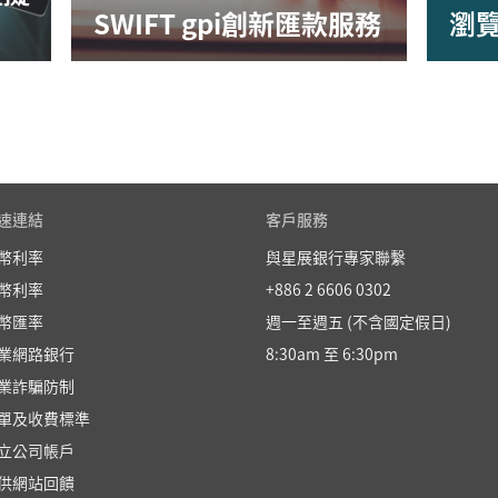
SWIFT gpi創新匯款服務
瀏
速連結
客戶服務
幣利率
與星展銀行專家聯繫
幣利率
+886 2 6606 0302
幣匯率
週一至週五 (不含國定假日)
業網路銀行
8:30am 至 6:30pm
業詐騙防制
單及收費標準
立公司帳戶
供網站回饋