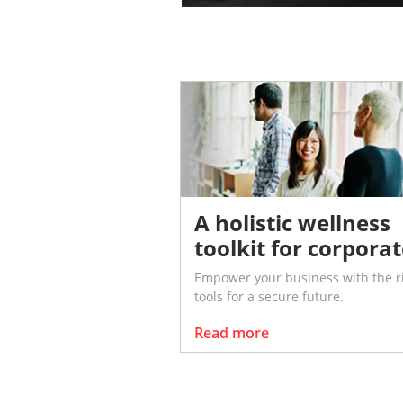
A holistic wellness
toolkit for corpora
Empower your business with the r
tools for a secure future.​
Read more