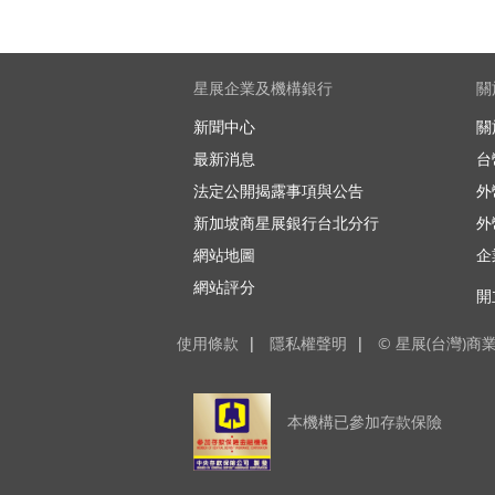
星展企業及機構銀行
關
新聞中心
關
最新消息
台
法定公開揭露事項與公告
外
新加坡商星展銀行台北分行
外
網站地圖
企
網站評分
開
使用條款
|
隱私權聲明
|
© 星展(台灣)商
本機構已參加存款保險