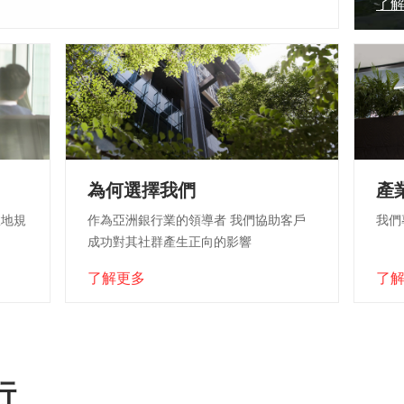
了
為何選擇我們
產
效地規
作為亞洲銀行業的領導者 我們協助客戶
我們
成功對其社群產生正向的影響
了解更多
了
行