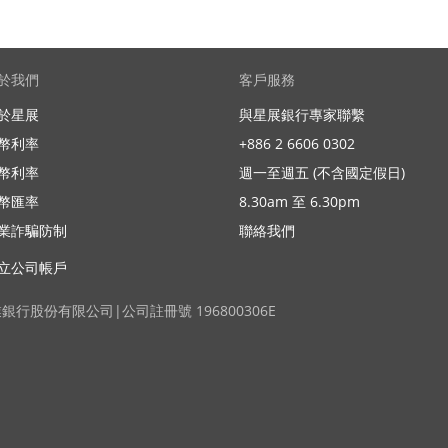
於我們
客戶服務
於星展
與星展銀行專家聯繫
幣利率
+886 2 6606 0302
幣利率
週一至週五 (不含國定假日)
幣匯率
8.30am 至 6.30pm
業詐騙防制
聯絡我們
立公司帳戶
業銀行股份有限公司|公司註冊號 196800306E