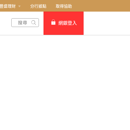
豐盛理財
分行據點
取得協助
網銀登入
個人網路銀行
Card+ 信用卡數位服務
企業網路銀行