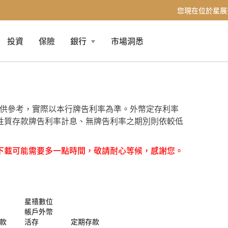
您現在位於星展
投資
保險
銀行
市場洞悉
僅供參考，實際以本行牌告利率為準。外幣定存利率
性質存款牌告利率計息、無牌告利率之期別則依較低
下載可能需要多一點時間，敬請耐心等候，感謝您。
星禧數位
帳戶外幣
款
活存
定期存款