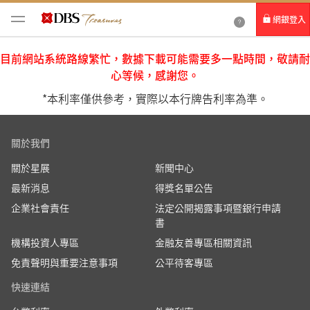
網銀登入
個人網路銀行
目前網站系統路線繁忙，數據下載可能需要多一點時間，敬請耐
心等候，感謝您。
Card+ 信用卡數位服務
*本利率僅供參考，實際以本行牌告利率為準。
企業網路銀行
關於我們
關於星展
新聞中心
最新消息
得獎名單公告
企業社會責任
法定公開揭露事項暨銀行申請
書
機構投資人專區
金融友善專區相關資訊
免責聲明與重要注意事項
公平待客專區
快速連結