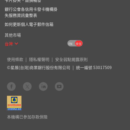
卡片掛失、毀損補發
銀行公會各信用卡發卡機構掛
失服務資訊彙整表
如何更新個人電子郵件信箱
其他市場
台灣
EN
中文
使用條款
隱私權聲明
安全弱點揭露原則
©星展(台灣)商業銀行股份有限公司
統一編號 53017509
本機構已參加存款保險