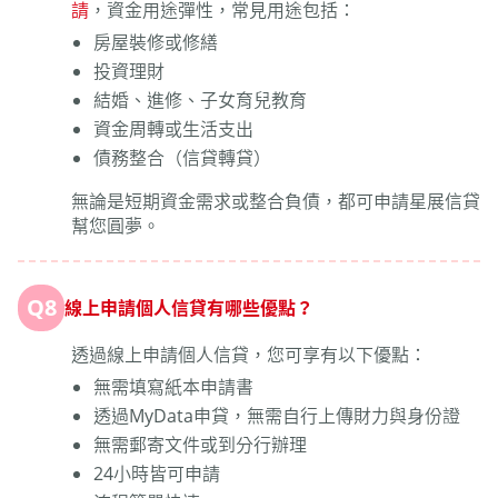
請
，資金用途彈性，常見用途包括：
房屋裝修或修繕
投資理財
結婚、進修、子女育兒教育
資金周轉或生活支出
債務整合（信貸轉貸）
無論是短期資金需求或整合負債，都可申請星展信貸
幫您圓夢。
Q8
線上申請個人信貸有哪些優點？
透過線上申請個人信貸，您可享有以下優點：
無需填寫紙本申請書
透過MyData申貸，無需自行上傳財力與身份證
無需郵寄文件或到分行辦理
24小時皆可申請