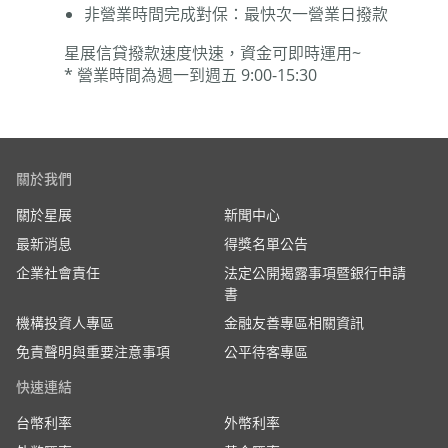
非營業時間完成對保：最快次一營業日撥款
星展信貸撥款速度快速，資金可即時運用~
* 營業時間為週一到週五 9:00-15:30
關於我們
關於星展
新聞中心
最新消息
得獎名單公告
企業社會責任
法定公開揭露事項暨銀行申請
書
機構投資人專區
金融友善專區相關資訊
免責聲明與重要注意事項
公平待客專區
快速連結
台幣利率
外幣利率