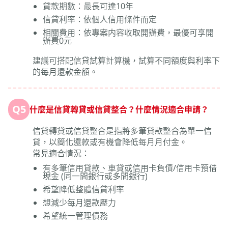
貸款期數：最長可達10年
信貸利率：依個人信用條件而定
相關費用：依專案内容收取開辦費，最優可享開
辦費0元
建議可搭配信貸試算計算機，試算不同額度與利率下
的每月還款金額。
Q5
什麼是信貸轉貸或信貸整合？什麼情況適合申請？
信貸轉貸或信貸整合是指將多筆貸款整合為單一信
貸，以簡化還款或有機會降低每月月付金。
常見適合情況：
有多筆信用貸款、車貸或信用卡負債/信用卡預借
現金 (同一間銀行或多間銀行)
希望降低整體信貸利率
想減少每月還款壓力
希望統一管理債務