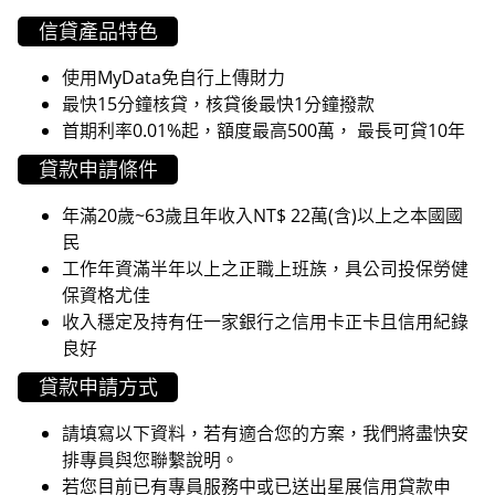
信貸產品特色
使用MyData免自行上傳財力
最快15分鐘核貸，核貸後最快1分鐘撥款
首期利率0.01%起，額度最高500萬， 最長可貸10年
貸款申請條件
年滿20歲~63歲且年收入NT$ 22萬(含)以上之本國國
民
工作年資滿半年以上之正職上班族，具公司投保勞健
保資格尤佳
收入穩定及持有任一家銀行之信用卡正卡且信用紀錄
良好
貸款申請方式
請填寫以下資料，若有適合您的方案，我們將盡快安
排專員與您聯繫說明。
若您目前已有專員服務中或已送出星展信用貸款申