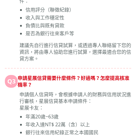
件：
信用評分（聯徵紀錄）
收入與工作穩定性
負債比與既有貸款
是否為銀行往來客戶等
建議先自行進行信貸試算，或透過專人聯絡留下您的
資訊，將由專人協助您進行試算，選擇最適合您的信
貸方案。
申請星展信貸需要什麼條件？好過嗎？怎麼提高核准
Q3
機率？
申請個人信貸時，會根據申請人的財務與信用狀況進
行審核，星展信貸基本申請條件：
星展卡友：
年滿20歲~63歲
年收入達NT$ 22萬（含）以上
銀行往來信用紀錄正常之本國國民