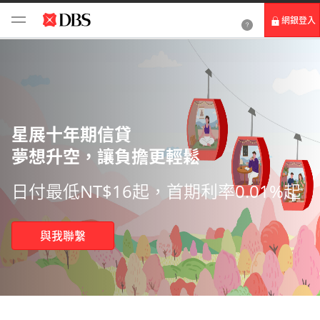
網銀登入
個人網路銀行
Card+ 信用卡數位服務
企業網路銀行
星展十年期信貸
夢想升空，讓負擔更輕鬆​
日付最低NT$16起，首期利率0.01%起
與我聯繫