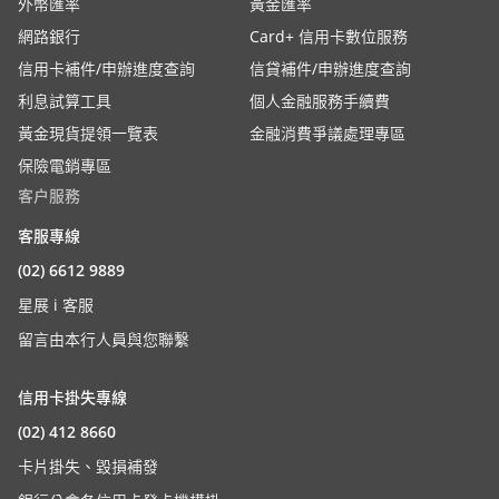
外幣匯率
黃金匯率
網路銀行
Card+ 信用卡數位服務
信用卡補件/申辦進度查詢
信貸補件/申辦進度查詢
利息試算工具
個人金融服務手續費
黃金現貨提領一覽表
金融消費爭議處理專區
保險電銷專區
客户服務
客服專線
(02) 6612 9889
星展 i 客服
留言由本行人員與您聯繫
信用卡掛失專線
(02) 412 8660
卡片掛失、毀損補發