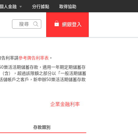
個人金融
分行據點
取得協助
網銀登入
個人網路銀行
牌告利率請
參考牌告利率表
。
Card+ 信用卡數位服務
50樂活活期儲蓄存款，適用一年期定期儲蓄存
（含），超過該限額之部分以「一般活期儲蓄
企業網路銀行
活儲帳戶之客戶，新申辦50樂活活期儲蓄存款
企業金融利率
存款類別