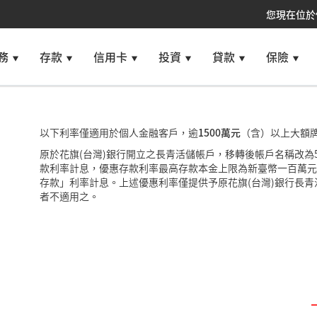
您現在位於
務
存款
信用卡
投資
貸款
保險
以下利率僅適用於個人金融客戶，逾
1500萬元
（含）以上大額
原於花旗(台灣)銀行開立之長青活儲帳戶，移轉後帳戶名稱改為
款利率計息，優惠存款利率最高存款本金上限為新臺幣一百萬元
存款」利率計息。上述優惠利率僅提供予原花旗(台灣)銀行長青
者不適用之。