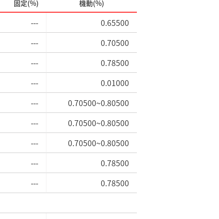
固定(%)
機動(%)
---
0.65500
---
0.70500
---
0.78500
---
0.01000
---
0.70500~0.80500
---
0.70500~0.80500
---
0.70500~0.80500
---
0.78500
---
0.78500