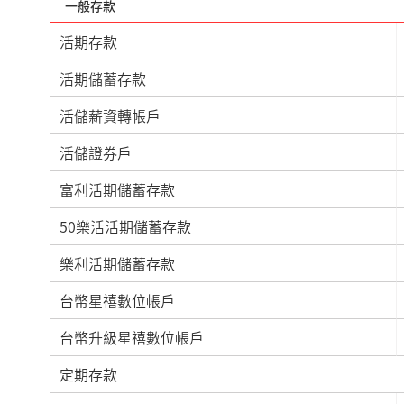
一般存款
活期存款
活期儲蓄存款
活儲薪資轉帳戶
活儲證券戶
富利活期儲蓄存款
50樂活活期儲蓄存款
樂利活期儲蓄存款
台幣星禧數位帳戶
台幣升級星禧數位帳戶
定期存款