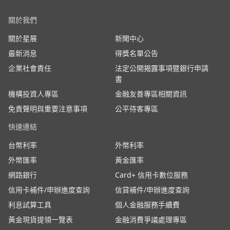
關於我們
關於星展
新聞中心
最新消息
得獎名單公告
企業社會責任
法定公開揭露事項暨銀行申請
書
機構投資人專區
金融友善專區相關資訊
免責聲明與重要注意事項
公平待客專區
快速連結
台幣利率
外幣利率
外幣匯率
黃金匯率
網路銀行
Card+ 信用卡數位服務
信用卡補件/申辦進度查詢
信貸補件/申辦進度查詢
利息試算工具
個人金融服務手續費
黃金現貨提領一覽表
金融消費爭議處理專區