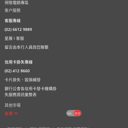
保險電銷專區
客户服務
客服專線
(02) 6612 9889
星展 i 客服
留言由本行人員與您聯繫
信用卡掛失專線
(02) 412 8660
卡片掛失、毀損補發
銀行公會各信用卡發卡機構掛
失服務資訊彙整表
其他市場
台灣
EN
中文