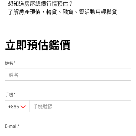
想知道房屋總價行情預估？
了解房產現值，轉貸、融資、靈活動用輕鬆貸
立即預估鑑價
姓名*
手機*
+886
E-mail*