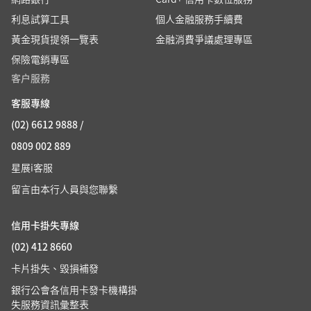
利息試算工具
個人金融服務手續費
黃金現貨提領一覽表
金融消費爭議處理專區
保險電銷專區
客户服務
客服專線
(02) 6612 9888 /
0809 002 889
星展i客服
留言由本行人員與您聯繫
信用卡掛失專線
(02) 412 8660
卡片掛失、毀損補發
銀行公會各信用卡發卡機構掛
失服務資訊彙整表