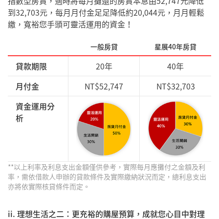
指數型房貸，適時將每月攤還的房貸本息由52,747元降低
到32,703元，每月月付金足足降低約20,044元，月月輕鬆
繳，寬裕您手頭可靈活運用的資金！
一般房貸
星展40年房貸
貸款期限
20年
40年
月付金
NT$52,747
NT$32,703
資金運用分
析
**以上利率及利息支出金額僅供參考，實際每月應攤付之金額及利
率，需依借款人申辦的貸款條件及實際繳納狀況而定，總利息支出
亦將依實際核貸條件而定。
ii. 理想生活之二：更充裕的購屋預算，成就您心目中對理