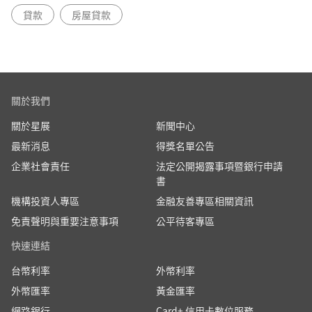
貸款
房屋貸款
關於我們
關於星展
新聞中心
最新消息
得獎名單公告
企業社會責任
法定公開揭露事項暨銀行申請
書
機構投資人專區
金融友善專區相關資訊
免責聲明與重要注意事項
公平待客專區
快速連結
台幣利率
外幣利率
外幣匯率
黃金匯率
網路銀行
Card+ 信用卡數位服務