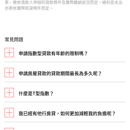
率，需依借款人申辦的貸款條件及實際繳納狀況而定，總利息支出
亦將依實際核貸條件而定。
常見問題
申請指數型貸款有年齡的限制嗎？
申請房屋貸款的貸款期間最長為多久呢？
有，申請本行房屋貸款年齡需滿 20歲。
什麼是T型指數？
如您符合無自用住宅貸款購買自用住宅貸款之條件，
並備妥相關文件，可申請的貸款期限最長為40年。
惟實際貸款期間仍須以本行最終審核結果為主。
我已經有他行房貸，如何更加減輕我的負擔呢？
T型指數係以參考台北金融業拆款定盤利率三個月期
依約定調整日期之前五個營業日平均數的利率為計算