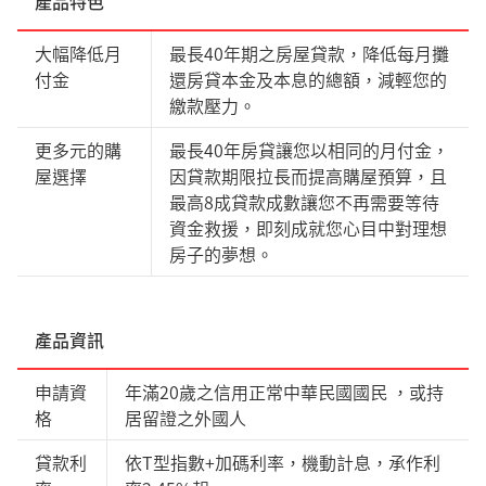
產品特色
大幅降低月
最長40年期之房屋貸款，降低每月攤
付金
還房貸本金及本息的總額，減輕您的
繳款壓力。
更多元的購
最長40年房貸讓您以相同的月付金，
屋選擇
因貸款期限拉長而提高購屋預算，且
最高8成貸款成數讓您不再需要等待
資金救援，即刻成就您心目中對理想
房子的夢想。
產品資訊
申請資
年滿20歲之信用正常中華民國國民 ，或持
格
居留證之外國人
貸款利
依T型指數+加碼利率，機動計息，承作利