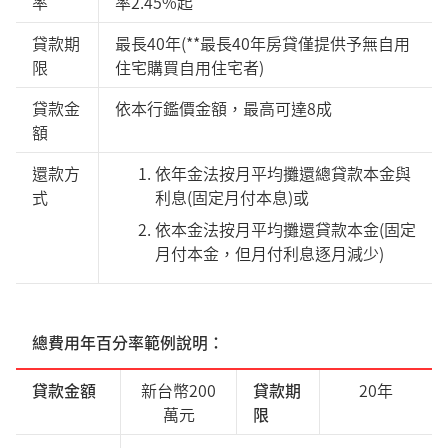
率
率2.45%起
貸款期
最長40年(**最長40年房貸僅提供予無自用
限
住宅購買自用住宅者)
貸款金
依本行鑑價金額，最高可達8成
額
還款方
依年金法按月平均攤還總貸款本金與
式
利息(固定月付本息)或
依本金法按月平均攤還貸款本金(固定
月付本金，但月付利息逐月減少)
總費用年百分率範例說明：
貸款金額
新台幣200
貸款期
20年
萬元
限