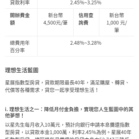
貸款利率
2.45%~3.25%
開辦費金
新台幣
信用查
新台幣
額
4,500元/筆
詢費
1,000 元/
筆
總費用年
2.48%~3.28%
百分率
理想生活藍圖
星展指數型房貸，貸款期限最長40年，滿足購屋、轉貸、
代償等各種需求，貸您一起享受理想生活！
i. 理想生活之一：降低月付金負擔，實現您人生藍圖中的其
他夢想！
以星先生每月收入10萬元，預計向銀行申請本息攤還指數
型房貸，以貸款本金1,000萬，利率2.45%為例。星展40年