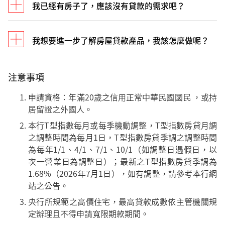
基準而訂定。
我已經有房子了，應該沒有貸款的需求吧？
如果您本身已經有他行房貸，可以透過轉貸至本行的
方式，展延貸款期限，以有效減輕每月房貸負擔，且
有機會進一步增加您的貸款額度，以利您的理財規
我想要進一步了解房屋貸款產品，我該怎麼做呢？
如果您本身已經有房子但無房貸，可以透過原屋融資
劃。
的方式，以優惠的利率取得可用資金，將此資金靈活
運用在其他投資理財規劃，以創造更多的財富。
注意事項
歡迎親臨星展銀行（台灣）各分行或至
星展40年指
申請資格：年滿20歲之信用正常中華民國國民 ，或持
數型房貸網頁
留下聯絡資訊，將有專人與您聯繫。
居留證之外國人。
本行T型指數每月或每季機動調整，T型指數房貸月調
之調整時間為每月1日，T型指數房貸季調之調整時間
為每年1/1、4/1、7/1、10/1（如調整日遇假日，以
次一營業日為調整日）；最新之T型指數房貸季調為
1.68%（2026年7月1日），如有調整，請參考本行網
站之公告。
央行所規範之高價住宅，最高貸款成數依主管機關規
定辦理且不得申請寬限期款期間。