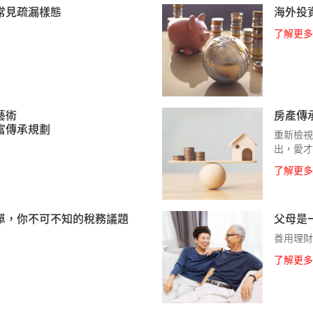
常見疏漏樣態
海外投
了解更多
藝術
房產傳
富傳承規劃
重新檢視
出，愛才
了解更多
單，你不可不知的稅務議題
父母是
善用理財
了解更多