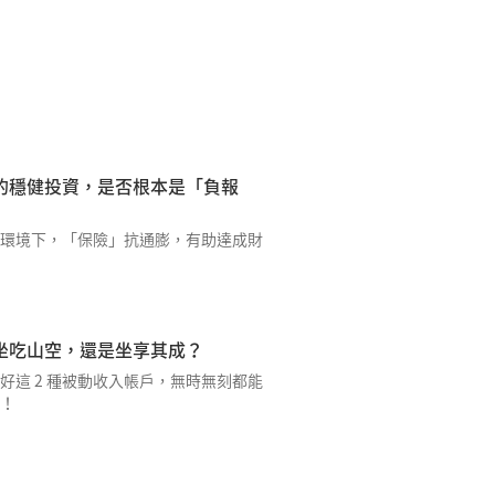
的穩健投資，是否根本是「負報
環境下，「保險」抗通膨，有助達成財
坐吃山空，還是坐享其成？
好這 2 種被動收入帳戶，無時無刻都能
！