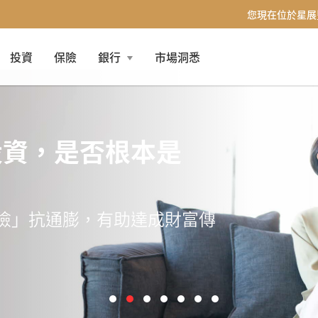
您現在位於星展
投資
保險
銀行
市場洞悉
投資，是否根本是
險」抗通膨，有助達成財富傳