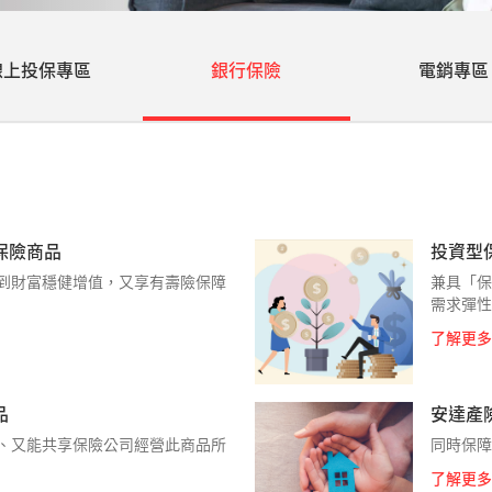
線上投保專區
銀行保險
電銷專區
保險商品
投資型
到財富穩健增值，又享有壽險保障
兼具「保
需求彈性
了解更多
品
安達產
、又能共享保險公司經營此商品所
同時保障
了解更多