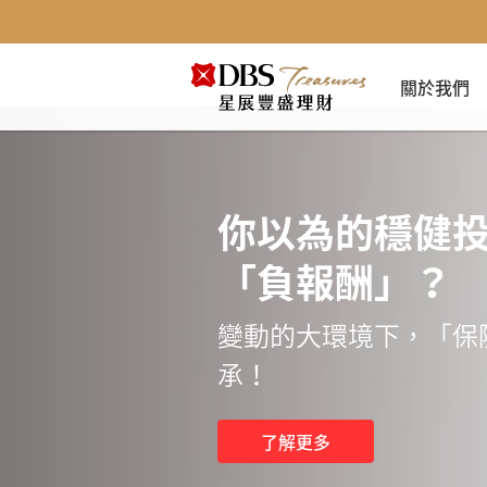
關於我們
你以為的穩健
「負報酬」？
變動的大環境下，「保
承！
了解更多