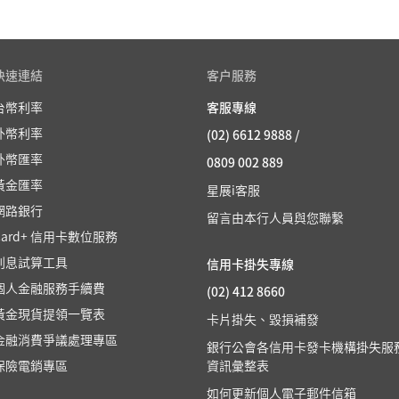
快速連結
客户服務
台幣利率
客服專線
外幣利率
(02) 6612 9888 /
外幣匯率
0809 002 889
黃金匯率
星展i客服
網路銀行
留言由本行人員與您聯繫
Card+ 信用卡數位服務
利息試算工具
信用卡掛失專線
個人金融服務手續費
(02) 412 8660
黃金現貨提領一覽表
卡片掛失、毀損補發
金融消費爭議處理專區
銀行公會各信用卡發卡機構掛失服
保險電銷專區
資訊彙整表
如何更新個人電子郵件信箱