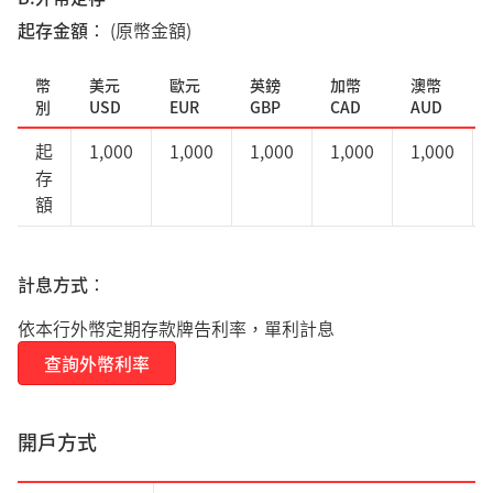
起存金額
： (原幣金額)
幣
美元
歐元
英鎊
加幣
澳幣
別
USD
EUR
GBP
CAD
AUD
起
1,000
1,000
1,000
1,000
1,000
存
額
計息方式
：
依本行外幣定期存款牌告利率，單利計息
查詢外幣利率
開戶方式