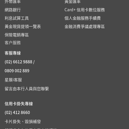
外幣匯率
黃金匯率
網路銀行
Card+ 信用卡數位服務
利息試算工具
個人金融服務手續費
黃金現貨提領一覽表
金融消費爭議處理專區
保險電銷專區
客户服務
客服專線
(02) 6612 9888 /
0809 002 889
星展i客服
留言由本行人員與您聯繫
信用卡掛失專線
(02) 412 8660
卡片掛失、毀損補發