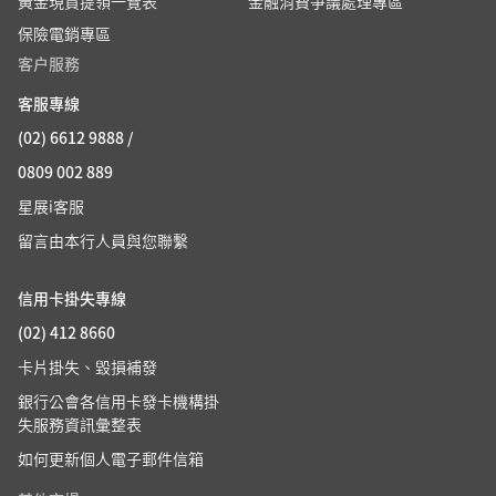
黃金現貨提領一覽表
金融消費爭議處理專區
保險電銷專區
客户服務
客服專線
(02) 6612 9888 /
0809 002 889
星展i客服
留言由本行人員與您聯繫
信用卡掛失專線
(02) 412 8660
卡片掛失、毀損補發
銀行公會各信用卡發卡機構掛
失服務資訊彙整表
如何更新個人電子郵件信箱