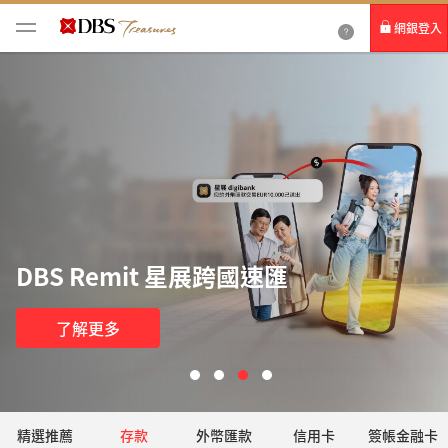
網銀登入
個人網路銀行
Card+ 信用卡數位服務
企業網路銀行
DBS Remit 星展跨國速匯
了解更多
精選推薦
存款
外幣匯款
信用卡
簽帳金融卡