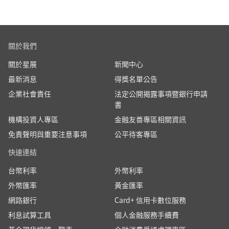
了解更多
存款自動轉入服務
約定每月扣款日，由他行帳戶扣款自動轉
存款至本行
關於我們
了解更多
關於星展
新聞中心
最新消息
得獎名單公告
企業社會責任
法定公開揭露事項暨銀行申請
個人金融服務手續費一覽表
書
機構投資人專區
金融友善專區相關資訊
個人金融服務手續費一覽表
免責聲明與重要注意事項
公平待客專區
快速連結
台幣利率
外幣利率
外幣匯率
黃金匯率
保管箱費率表
網路銀行
Card+ 信用卡數位服務
保管箱費率表
利息試算工具
個人金融服務手續費