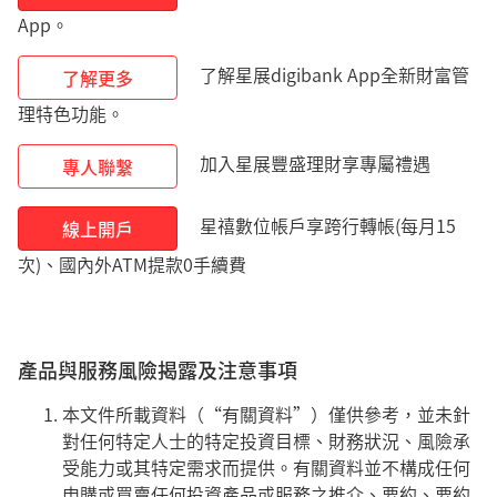
App。
了解星展digibank App全新財富管
了解更多
理特色功能。
加入星展豐盛理財享專屬禮遇
專人聯繫
星禧數位帳戶享跨行轉帳(每月15
線上開戶
次)、國內外ATM提款0手續費
產品與服務風險揭露及注意事項
本文件所載資料（“有關資料”）僅供參考，並未針
對任何特定人士的特定投資目標、財務狀況、風險承
受能力或其特定需求而提供。有關資料並不構成任何
申購或買賣任何投資產品或服務之推介、要約、要約