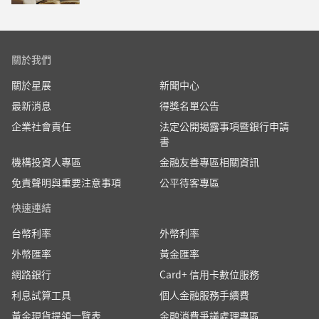
關於我們
關於星展
新聞中心
最新消息
得獎名單公告
企業社會責任
法定公開揭露事項暨銀行申請
書
機構投資人專區
金融友善專區相關資訊
免責聲明與重要注意事項
公平待客專區
快速連結
台幣利率
外幣利率
外幣匯率
黃金匯率
網路銀行
Card+ 信用卡數位服務
利息試算工具
個人金融服務手續費
黃金現貨提領一覽表
金融消費爭議處理專區