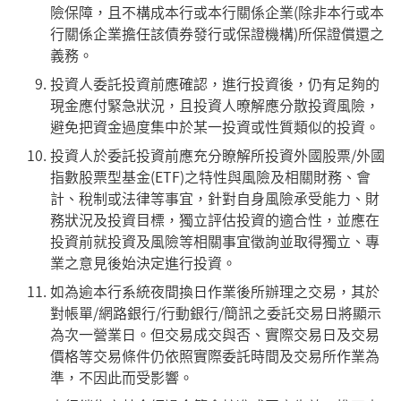
險保障，且不構成本行或本行關係企業(除非本行或本
行關係企業擔任該債券發行或保證機構)所保證償還之
義務。
投資人委託投資前應確認，進行投資後，仍有足夠的
現金應付緊急狀況，且投資人暸解應分散投資風險，
避免把資金過度集中於某一投資或性質類似的投資。
投資人於委託投資前應充分瞭解所投資外國股票/外國
指數股票型基金(ETF)之特性與風險及相關財務、會
計、稅制或法律等事宜，針對自身風險承受能力、財
務狀況及投資目標，獨立評估投資的適合性，並應在
投資前就投資及風險等相關事宜徵詢並取得獨立、專
業之意見後始決定進行投資。
如為逾本行系統夜間換日作業後所辦理之交易，其於
對帳單/網路銀行/行動銀行/簡訊之委託交易日將顯示
為次一營業日。但交易成交與否、實際交易日及交易
價格等交易條件仍依照實際委託時間及交易所作業為
準，不因此而受影響。