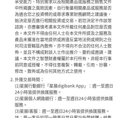
承受能力、特別需求以及相關產品或服務之銷售文件
中所揭露之風險因素，自行衡量相關產品或服務是否
為適合您之投資標的或尋求專業財務顧問之建議後，
始決定是否進行相關投資或交易。若您決定不作該等
諮詢，亦應審慎考慮本文件所載任何產品對您是否適
合。本文件不得由任何人士在本文件所提及之服務及
產品未獲准在當地提供或將違反當地法例或規則之任
何司法管轄區內散佈，亦不得向不合法的任何人士散
佈，並且不構成對該人士作出推介、要約或邀請、建
議。本文件之智慧財產權屬於本行所有，非經本行事
前同意或授權，不得任意複製、轉載、引用、抄襲、
修改、散佈或為任何其他方式之使用。
外匯交易時間：
(1)星展行動銀行「星展digibank App」：週一至週日
24小時皆提供換匯服務。
(2)星展個人網路銀行：週一至週日24小時皆提供換匯
服務。
(3)星展i客服：週一至週日24小時皆提供換匯服務。
註：單一客戶於同一營業日當日累計外幣結購、結售