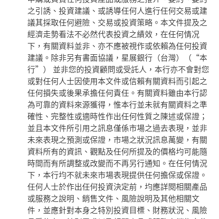
之引誘、投資建議、或誘導任何人進行任何交易或建
議其採取任何避險、交易或投資策略。本文件提及之
經濟走勢看法不必然代表投資之績效，在任何情况
下，有關資料並非、亦不應被視作或依賴為任何投資
建議。除非另有書面協議，星展銀行（台灣）（“本
行”） 並非您的投資顧問或受託人，本行亦不會對您
或對任何人士因使用本文件或信賴有關資料而引起之
任何損失或後果承擔任何責任。有關資料雖由本行認
為可靠的資料來源獲得，惟本行並未就有關資料之準
確性、完整性或適時性作出任何性質之陳述或保證；
並且本文件所引用之訊息僅係市場之過去表現，並非
未來表現之預測或保證，市場之狀況訊息萬變，有關
資料所有的資訊、觀點及任何所提及的價格均可能隨
時間而有所調整或改變而不再另行通知。在任何情況
下，本行均不就未來市場表現提供任何擔保或保證。
任何人士於作出任何投資決定前，均應詳閱相關產品
或服務之說明、銷售文件、風險說明及其他相關文
件，並應針對本身之特別投資目標、財務狀況、風險