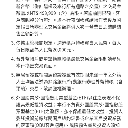
新台幣（併計臨櫃及本行所有通路之交易）之交易金
額需以NT$ 499,999（含）為限。若逾前開限額，客
戶應親臨分行辦理。逾本行夜間帳務結帳作業後及國
定假日所辦理之交易金額將併入次一營業日之結購結
售金額計算。
依據主管機關規定，透過帳戶轉帳買賣人民幣，每人
每日限額為人民幣20,000元。
台外幣帳戶間單筆換匯轉帳最低交易金額限制請參見
本行換匯交易頁面。
無居留證或相關居留證證載有效期限未滿一年之外籍
人士均無法透過網路銀行/行動銀行辦理外幣轉帳（含
預約）交易，敬請臨櫃辦理。
外國股票/外國指數股票型基金(ETF)以往之表現不保
證其最低投資收益；本行不負責外國股票/外國指數股
票型基金(ETF)之盈虧，亦不保證最低之收益，投資人
委託投資前應詳閱開戶總約定書或企業客戶投資業務
約定事項(OBU客戶適用)、風險預告書及投資人須知