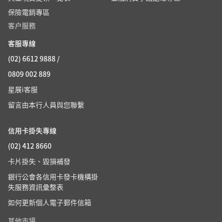
保險電銷專區
客户服務
客服專線
(02) 6612 9888 /
0809 002 889
星展i客服
留言由本行人員與您聯繫
信用卡掛失專線
(02) 412 8660
卡片掛失、毀損補發
銀行公會各信用卡發卡機構掛
失服務資訊彙整表
如何更新個人電子郵件信箱
其他市場