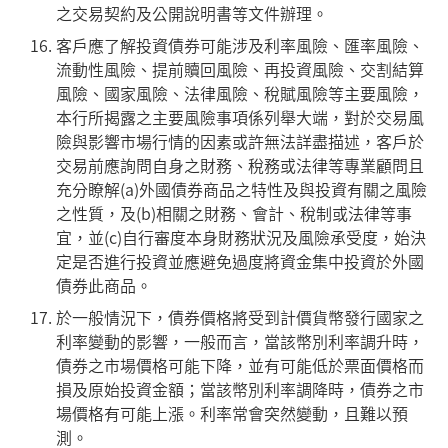
之交易契約及公開說明書等文件辦理。
客戶應了解投資債券可能涉及利率風險、匯率風險、
流動性風險、提前贖回風險、再投資風險、交割結算
風險、國家風險、法律風險、稅賦風險等主要風險，
本行所揭露之主要風險事項係列舉大端，對於交易風
險與影響市場行情的因素或許無法詳盡描述，客戶於
交易前應詢問自身之財務、稅務或法律等專業顧問且
充分瞭解(a)外國債券商品之特性及與投資有關之風險
之性質，及(b)相關之財務、會計、稅制或法律等事
宜，並(c)自行審度本身財務狀況及風險承受度，始決
定是否進行投資並應避免過度將資金集中投資於外國
債券此商品。
於一般情況下，債券價格將受到計價貨幣發行國家之
利率變動的影響，一般而言，當該幣別利率調升時，
債券之市場價格可能下降，並有可能低於票面價格而
損及原始投資金額；當該幣別利率調降時，債券之市
場價格有可能上漲。利率常會突然變動，且難以預
測。