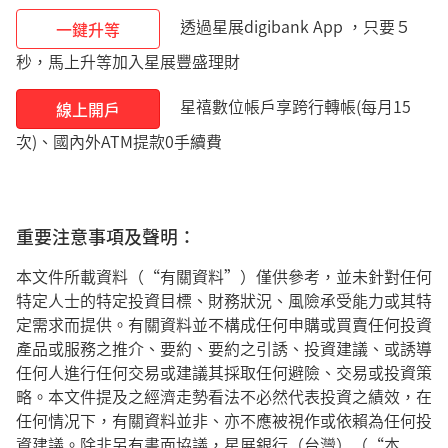
透過星展digibank App ，只要５
一鍵升等
秒，馬上升等加入星展豐盛理財
星禧數位帳戶享跨行轉帳(每月15
線上開戶
次)、國內外ATM提款0手續費
重要注意事項及聲明：
本文件所載資料（“有關資料”）僅供參考，並未針對任何
特定人士的特定投資目標、財務狀況、風險承受能力或其特
定需求而提供。有關資料並不構成任何申購或買賣任何投資
產品或服務之推介、要約、要約之引誘、投資建議、或誘導
任何人進行任何交易或建議其採取任何避險、交易或投資策
略。本文件提及之經濟走勢看法不必然代表投資之績效，在
任何情况下，有關資料並非、亦不應被視作或依賴為任何投
資建議。除非另有書面協議，星展銀行（台灣）（“本