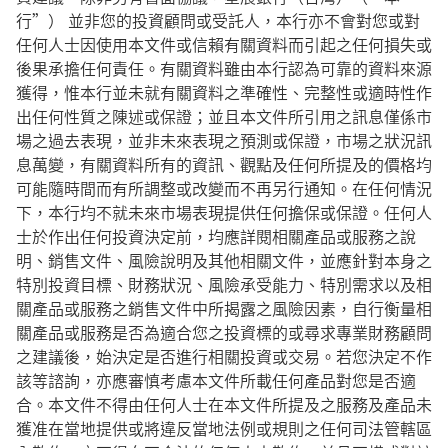
行”） 並非您的投資顧問或受託人，本行亦不會對您或對
任何人士因使用本文件或信賴有關資料而引起之任何損失或
後果承擔任何責任。有關資料雖由本行認為可靠的資料來源
獲得，惟本行並未就有關資料之準確性、完整性或適時性作
出任何性質之陳述或保證；並且本文件所引用之訊息僅係市
場之過去表現，並非未來表現之預測或保證，市場之狀況訊
息萬變，有關資料所有的資訊、觀點及任何所提及的價格均
可能隨時間而有所調整或改變而不再另行通知。在任何情況
下，本行均不就未來市場表現提供任何擔保或保證。任何人
士於作出任何投資決定前，均應詳閱相關產品或服務之說
明、銷售文件、風險說明及其他相關文件，並應針對本身之
特別投資目標、財務狀況、風險承受能力、特別需求以及相
關產品或服務之銷售文件中所揭露之風險因素，自行衡量相
關產品或服務是否為適合您之投資標的或尋求專業財務顧問
之建議後，始決定是否進行相關投資或交易。若您決定不作
該等諮詢，亦應審慎考慮本文件所載任何產品對您是否適
合。本文件不得由任何人士在本文件所提及之服務及產品未
獲准在當地提供或將違反當地法例或規則之任何司法管轄區