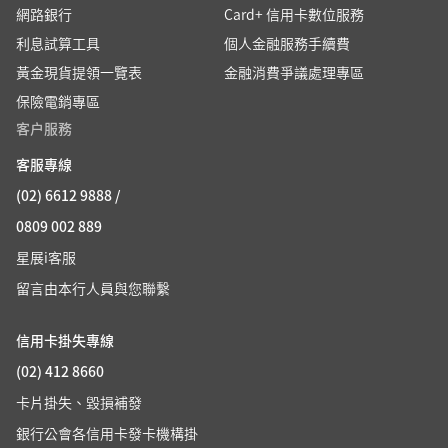
網路銀行
Card+ 信用卡數位服務
利息試算工具
個人金融服務手續費
黃金現貨提領一覽表
金融消費爭議處理專區
保險電銷專區
客户服務
客服專線
(02) 6612 9888 /
0809 002 889
星展i客服
留言由本行人員與您聯繫
信用卡掛失專線
(02) 412 8660
卡片掛失、毀損補發
銀行公會各信用卡發卡機構掛