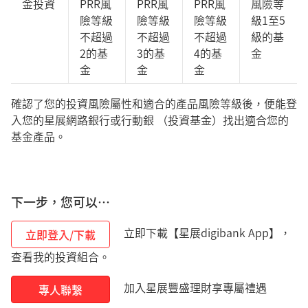
金投資
PRR風
PRR風
PRR風
風險等
險等級
險等級
險等級
級1至5
不超過
不超過
不超過
級的基
2的基
3的基
4的基
金
金
金
金
確認了您的投資風險屬性和適合的產品風險等級後，便能登
入您的星展網路銀行或行動銀 （投資基金）找出適合您的
基金產品。
下一步，您可以…
立即下載【星展digibank App】，
立即登入/下載
查看我的投資組合。
加入星展豐盛理財享專屬禮遇
專人聯繫