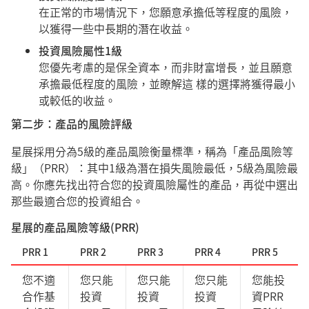
在正常的市場情況下，您願意承擔低等程度的風險，
以獲得一些中長期的潛在收益。
投資風險屬性1級
您優先考慮的是保全資本，而非財富增長，並且願意
承擔最低程度的風險，並瞭解這 樣的選擇將獲得最小
或較低的收益。
第二步：產品的風險評級
星展採用分為5級的產品風險衡量標準，稱為「產品風險等
級」（PRR）：其中1級為潛在損失風險最低，5級為風險最
高。你應先找出符合您的投資風險屬性的產品，再從中選出
那些最適合您的投資組合。
星展的產品風險等級(PRR)
PRR 1
PRR 2
PRR 3
PRR 4
PRR 5
您不適
您只能
您只能
您只能
您能投
合作基
投資
投資
投資
資PRR