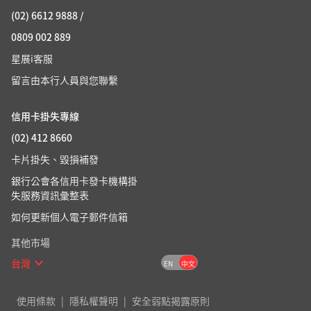
(02) 6612 9888 /
0809 002 889
星展i客服
留言由本行人員與您聯繫
信用卡掛失專線
(02) 412 8660
卡片掛失、毀損補發
銀行公會各信用卡發卡機構掛
失服務資訊彙整表
如何更新個人電子郵件信箱
其他市場
台灣
EN
中文
使用條款
隱私權聲明
安全弱點揭露原則