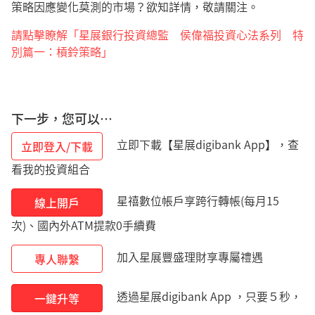
策略因應變化莫測的市場？欲知詳情，敬請關注。
請點擊瞭解「星展銀行投資總監 侯偉福投資心法系列 特
別篇一：槓鈴策略」
下一步，您可以…
立即下載【星展digibank App】，查
立即登入/下載
看我的投資組合
星禧數位帳戶享跨行轉帳(每月15
線上開戶
次)、國內外ATM提款0手續費
加入星展豐盛理財享專屬禮遇
專人聯繫
透過星展digibank App ，只要５秒，
一鍵升等