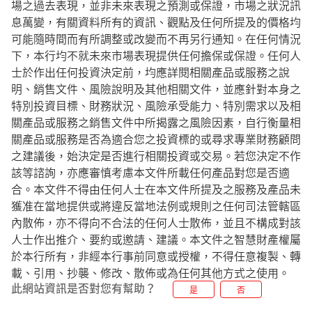
場之過去表現，並非未來表現之預測或保證，市場之狀況訊
息萬變，有關資料所有的資訊、觀點及任何所提及的價格均
可能隨時間而有所調整或改變而不再另行通知。在任何情況
下，本行均不就未來市場表現提供任何擔保或保證。任何人
士於作出任何投資決定前，均應詳閱相關產品或服務之說
明、銷售文件、風險說明及其他相關文件，並應針對本身之
特別投資目標、財務狀況、風險承受能力、特別需求以及相
關產品或服務之銷售文件中所揭露之風險因素，自行衡量相
關產品或服務是否為適合您之投資標的或尋求專業財務顧問
之建議後，始決定是否進行相關投資或交易。若您決定不作
該等諮詢，亦應審慎考慮本文件所載任何產品對您是否適
合。本文件不得由任何人士在本文件所提及之服務及產品未
獲准在當地提供或將違反當地法例或規則之任何司法管轄區
內散佈，亦不得向不合法的任何人士散佈，並且不構成對該
人士作出推介、要約或邀請、建議。本文件之智慧財產權屬
於本行所有，非經本行事前同意或授權，不得任意複製、轉
載、引用、抄襲、修改、散佈或為任何其他方式之使用。
此網站資訊是否對您有幫助？
是
否