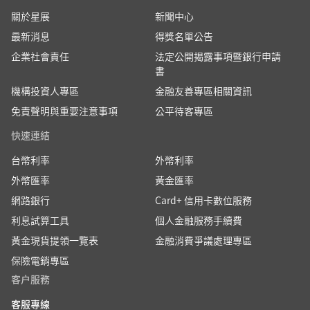
關於星展
新聞中心
最新消息
得獎名單公告
企業社會責任
法定公開揭露事項暨銀行申請
書
機構投資人專區
金融友善專區相關資訊
免責聲明與重要注意事項
公平待客專區
快速連結
台幣利率
外幣利率
外幣匯率
黃金匯率
網路銀行
Card+ 信用卡數位服務
利息試算工具
個人金融服務手續費
黃金現貨提領一覽表
金融消費爭議處理專區
保險電銷專區
客户服務
客服專線