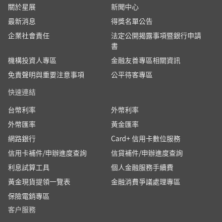
關於星展
新聞中心
最新消息
得獎名單公告
企業社會責任
法定公開揭露事項暨銀行申請
書
機構投資人專區
金融友善專區相關資訊
免責聲明與重要注意事項
公平待客專區
快速連結
台幣利率
外幣利率
外幣匯率
黃金匯率
網路銀行
Card+ 信用卡數位服務
信用卡補件/申辦進度查詢
信貸補件/申辦進度查詢
利息試算工具
個人金融服務手續費
黃金現貨提領一覽表
金融消費爭議處理專區
保險電銷專區
客户服務