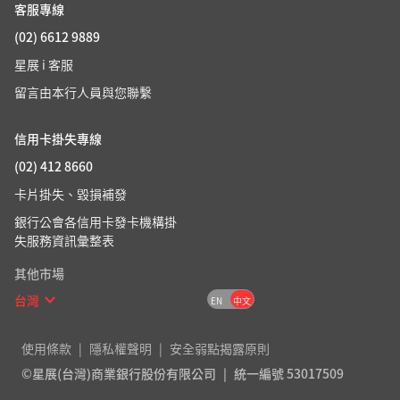
客服專線
(02) 6612 9889
星展 i 客服
留言由本行人員與您聯繫
信用卡掛失專線
(02) 412 8660
卡片掛失、毀損補發
銀行公會各信用卡發卡機構掛
失服務資訊彙整表
其他市場
台灣
EN
中文
使用條款
隱私權聲明
安全弱點揭露原則
©星展(台灣)商業銀行股份有限公司
統一編號 53017509