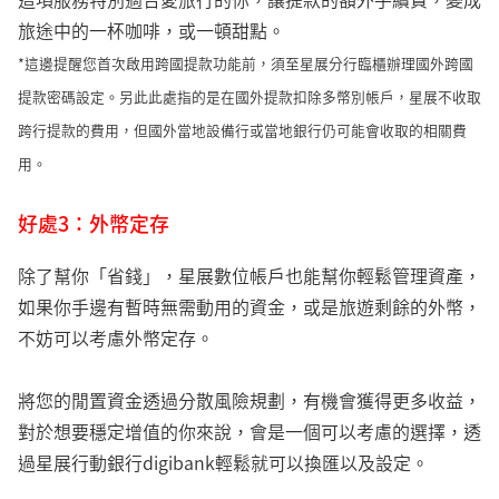
旅途中的一杯咖啡，或一頓甜點。
*這邊提醒您首次啟用跨國提款功能前，須至星展分行臨櫃辦理國外跨國
提款密碼設定。另此此處指的是在國外提款扣除多幣別帳戶，星展不收取
跨行提款的費用，但國外當地設備行或當地銀行仍可能會收取的相關費
用。
好處3：外幣定存
除了幫你「省錢」，星展數位帳戶也能幫你輕鬆管理資產，
如果你手邊有暫時無需動用的資金，或是旅遊剩餘的外幣，
不妨可以考慮外幣定存。
將您的閒置資金透過分散風險規劃，有機會獲得更多收益，
對於想要穩定增值的你來說，會是一個可以考慮的選擇，透
過星展行動銀行digibank輕鬆就可以換匯以及設定。