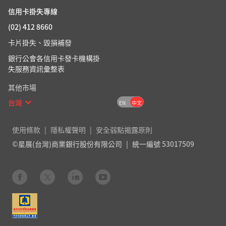
信用卡掛失專線
(02) 412 8660
卡片掛失、毀損補發
銀行公會各信用卡發卡機構掛
失服務資訊彙整表
其他市場
台灣
EN
中文
使用條款
隱私權聲明
安全弱點揭露原則
©星展(台灣)商業銀行股份有限公司
統一編號 53017509