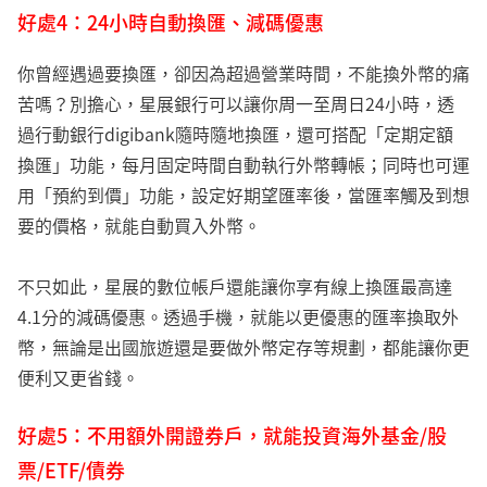
好處4：24小時自動換匯、減碼優惠
你曾經遇過要換匯，卻因為超過營業時間，不能換外幣的痛
苦嗎？別擔心，星展銀行可以讓你周一至周日24小時，透
過行動銀行digibank隨時隨地換匯，還可搭配「定期定額
換匯」功能，每月固定時間自動執行外幣轉帳；同時也可運
用「預約到價」功能，設定好期望匯率後，當匯率觸及到想
要的價格，就能自動買入外幣。
不只如此，星展的數位帳戶還能讓你享有線上換匯最高達
4.1分的減碼優惠。透過手機，就能以更優惠的匯率換取外
幣，無論是出國旅遊還是要做外幣定存等規劃，都能讓你更
便利又更省錢。
好處5：不用額外開證券戶，就能投資海外基金/股
票/ETF/債券