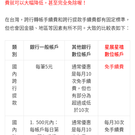
費就可以大幅降低，甚至完全免除喔！
在台灣，跨行轉帳手續費和跨行提款手續費都有固定標準，
但也會因金額、地區等因素有所不同。大致的比較表如下：
類
銀行一般帳戶
其他銀行
星展星禧
別
數位帳戶
數位帳戶
國
每筆5元
通常優惠
免手續費
內
是每月10
跨
次免手續
行
費，但也
提
有部分為
款
超過或低
於10次
國
1. 500元內：
通常優惠
每月30次
內
每帳戶每日第
是每月10
免手續費