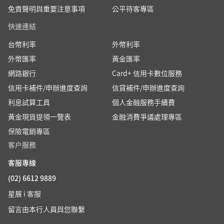
免責聲明與重要注意事項
公平待客專區
快速連結
台幣利率
外幣利率
外幣匯率
黃金匯率
網路銀行
Card+ 信用卡數位服務
信用卡補件/申辦進度查詢
信貸補件/申辦進度查詢
利息試算工具
個人金融服務手續費
黃金現貨提領一覽表
金融消費爭議處理專區
保險電銷專區
客户服務
客服專線
(02) 6612 9889
星展 i 客服
留言由本行人員與您聯繫