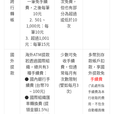
跨
一筆免手續
次免費，
行
費，之後每筆
但也有部
轉
10元
分為超過
帳
2. 501 ~
或低於10
1,000元：每
次
筆10元
3. 超過1,001
元：每筆15元
國
海外ATM提款
少數可免
多幣別存
外
若透過國際組
收手續
款帳戶扣
提
織，總共有3
費，但通
款，享國
款
種手續費：
常每月有
外提款免
● 國內銀行手
次數限制
手續費
續費 (台幣70
(譬如每月3
(*此處所指
~ 100元)
次)
手續費為本
● 國際組織匯
行收取的費
率轉換費 (提
用，不包含
領金額1.5%)
自動櫃員機