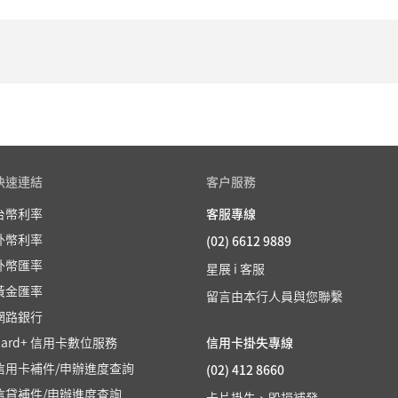
息收益，讓您穩健儲蓄，存款持續
入服務
個人金
日，由他行帳戶扣款自動轉存款至
個人金融
快速連結
客户服務
台幣利率
客服專線
外幣利率
(02) 6612 9889
表
外幣匯率
星展 i 客服
黃金匯率
留言由本行人員與您聯繫
網路銀行
Card+ 信用卡數位服務
信用卡掛失專線
信用卡補件/申辦進度查詢
(02) 412 8660
信貸補件/申辦進度查詢
卡片掛失、毀損補發