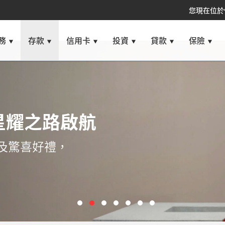
您現在位於
務
存款
信用卡
投資
貸款
保險
星耀之路啟航
及驚喜好禮，
！