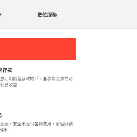
卡
數位服務
儲存款
惠活期儲蓄存款帳戶，兼享資金彈性活
利息收益
款
支票，安全地支付各類費用，處理財務
便利