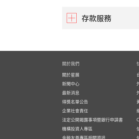
定期存款
存款服務
坐享優厚的利
增長
了解更多
存款自動轉
約定每月扣款
本行
關於我們
了解更多
關於星展
新聞中心
保管箱費率
最新消息
保管箱費率表
得獎名單公告
企業社會責任
法定公開揭露事項暨銀行申請書
機構投資人專區
金融友善專區相關資訊