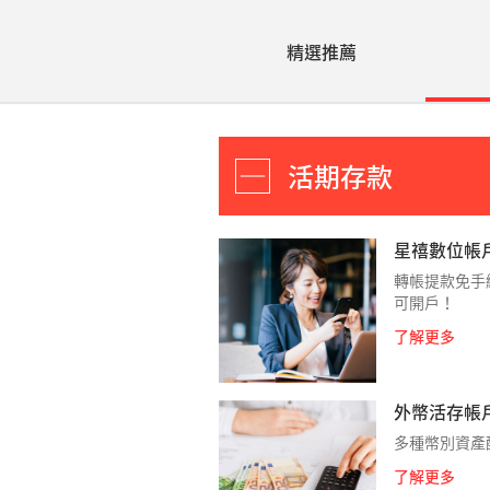
精選推薦
活期存款
星禧數位帳
轉帳提款免手
可開戶！
了解更多
外幣活存帳
多種幣別資產
了解更多