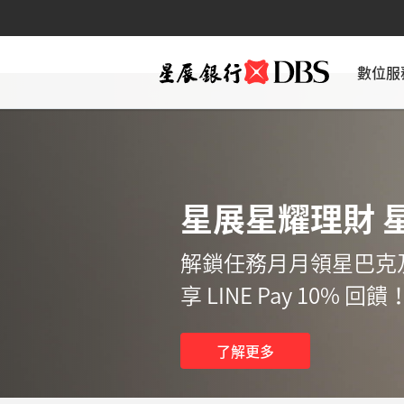
數位服
星展星耀理財 
解鎖任務月月領星巴克
享 LINE Pay 10% 回饋
了解更多