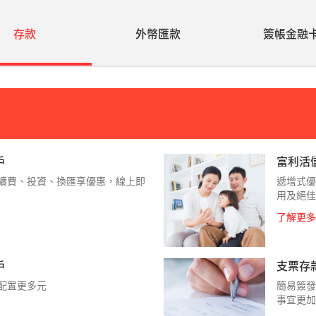
存款
外幣匯款
簽帳金融
戶
富利活
續費、投資、換匯享優惠，線上即
遞增式優
用及絕佳
了解更多
戶
支票存
配置更多元
簡易簽發
事宜更加