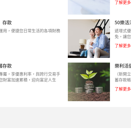
了解更多
）存款
50樂
運用，便捷您日常生活的各項財務
遞增式優
免，讓您
了解更多
儲存款
樂利活
專屬，享優惠利率，與跨行交易手
（新開立
您財富加速累積，迎向富足人生
蓄存款帳
了解更多