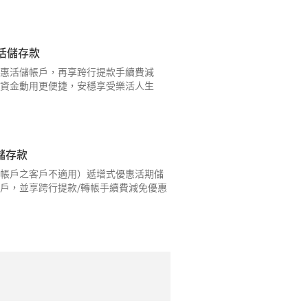
活活儲存款
惠活儲帳戶，再享跨行提款手續費減
資金動用更便捷，安穩享受樂活人生
儲存款
帳戶之客戶不適用）遞增式優惠活期儲
戶，並享跨行提款/轉帳手續費減免優惠