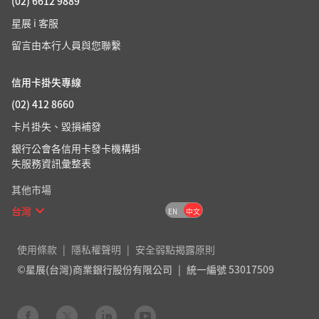
(02) 6612 9889
星展 i 客服
留言由本行人員與您聯繫
信用卡掛失專線
(02) 412 8660
卡片掛失、毀損補發
銀行公會各信用卡發卡機構掛
失服務資訊彙整表
其他市場
台灣
EN
中文
使用條款
隱私權聲明
安全弱點揭露原則
©星展(台灣)商業銀行股份有限公司
統一編號 53017509