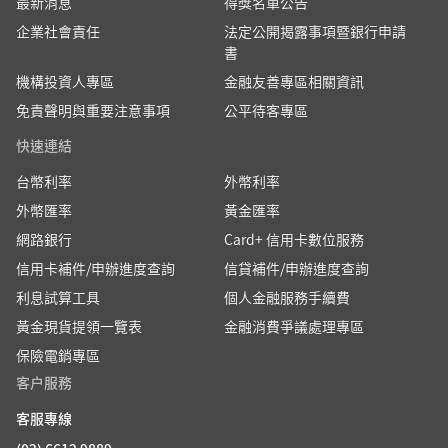
最新消息
得獎名單公告
企業社會責任
法定公開揭露事項暨銀行申請
書
機構投資人專區
金融友善專區相關資訊
免責聲明與重要注意事項
公平待客專區
快速連結
台幣利率
外幣利率
外幣匯率
黃金匯率
網路銀行
Card+ 信用卡數位服務
信用卡補件/申辦進度查詢
信貸補件/申辦進度查詢
利息試算工具
個人金融服務手續費
黃金現貨提領一覽表
金融消費爭議處理專區
保險電銷專區
客户服務
客服專線