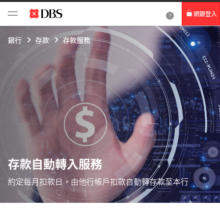
網銀登入
個人網路銀行
銀行
存款
存款服務
Card+ 信用卡數位服務
企業網路銀行
存款自動轉入服務
約定每月扣款日，由他行帳戶扣款自動轉存款至本行