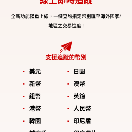
線上即時追蹤
全新功能隆重上線，一鍵查詢指定幣別匯至海外國家/
地區之交易進度 !
支援追蹤的幣別
美元
日圓
新幣
澳幣
紐幣
英鎊
港幣
人民幣
韓圜
印尼盾