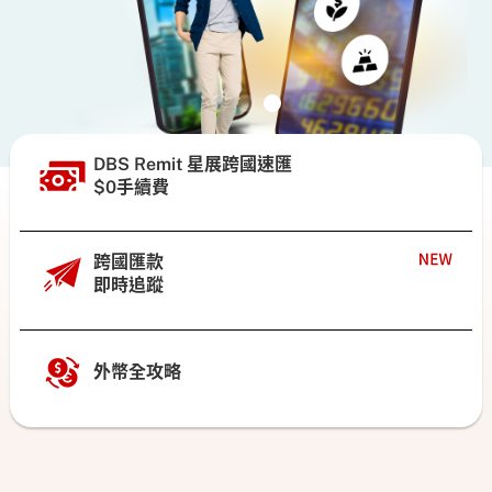
DBS Remit 星展跨國速匯
$0手續費
跨國匯款
即時追蹤
外幣全攻略