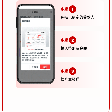
步驟
1
選擇已約定的受款人
步驟
2
輸入幣別及金額
步驟
3
檢查並發送