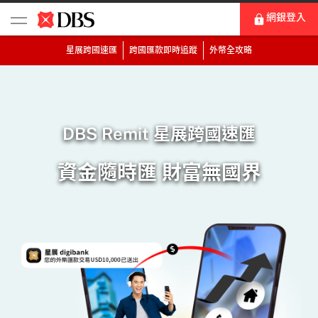
網銀登入
星展跨國速匯
跨國匯款即時追蹤
外幣全攻略
DBS Remit 星展跨國速匯
資金隨時匯 財富無國界