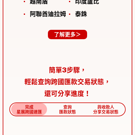
越南盾
印度盧比
阿聯酋迪拉姆
泰銖
了解更多＞
簡單3步驟，
輕鬆查詢跨國匯款交易狀態，
還可分享進度！
完成
查詢
與收款人
星展跨國速匯
匯款狀態
分享交易狀態