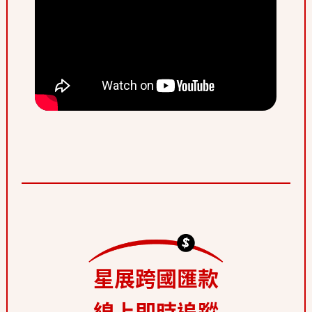
星展跨國匯款