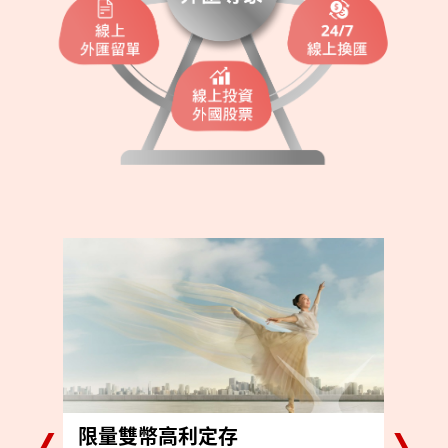
限量雙幣高利定存
星