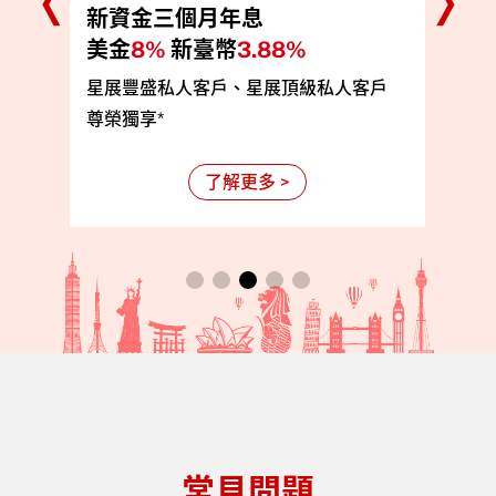
新資金三個月年息
美金
8%
新臺幣
3.88%
• 
星展豐盛私人客戶、星展頂級私人客戶
• 
尊榮獨享*
• 
了解更多 >
常見問題