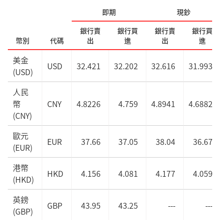
即期
現鈔
銀行賣
銀行買
銀行賣
銀行買
幣別
代碼
出
進
出
進
美金
USD
32.421
32.202
32.616
31.993
(USD)
人民
幣
CNY
4.8226
4.759
4.8941
4.6882
(CNY)
歐元
EUR
37.66
37.05
38.04
36.67
(EUR)
港幣
HKD
4.156
4.081
4.177
4.059
(HKD)
英鎊
GBP
43.95
43.25
---
---
(GBP)