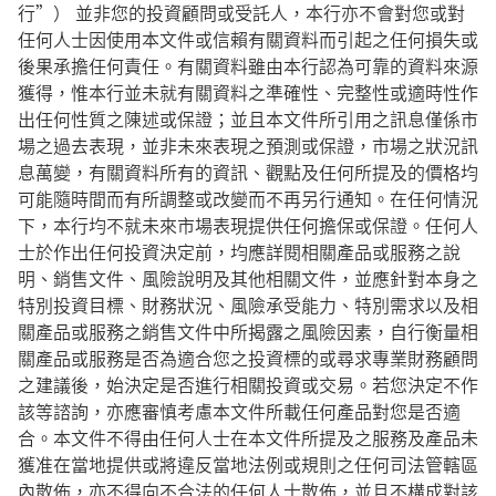
行”） 並非您的投資顧問或受託人，本行亦不會對您或對
任何人士因使用本文件或信賴有關資料而引起之任何損失或
後果承擔任何責任。有關資料雖由本行認為可靠的資料來源
獲得，惟本行並未就有關資料之準確性、完整性或適時性作
出任何性質之陳述或保證；並且本文件所引用之訊息僅係市
場之過去表現，並非未來表現之預測或保證，市場之狀況訊
息萬變，有關資料所有的資訊、觀點及任何所提及的價格均
可能隨時間而有所調整或改變而不再另行通知。在任何情況
下，本行均不就未來市場表現提供任何擔保或保證。任何人
士於作出任何投資決定前，均應詳閱相關產品或服務之說
明、銷售文件、風險說明及其他相關文件，並應針對本身之
特別投資目標、財務狀況、風險承受能力、特別需求以及相
關產品或服務之銷售文件中所揭露之風險因素，自行衡量相
關產品或服務是否為適合您之投資標的或尋求專業財務顧問
之建議後，始決定是否進行相關投資或交易。若您決定不作
該等諮詢，亦應審慎考慮本文件所載任何產品對您是否適
合。本文件不得由任何人士在本文件所提及之服務及產品未
獲准在當地提供或將違反當地法例或規則之任何司法管轄區
內散佈，亦不得向不合法的任何人士散佈，並且不構成對該