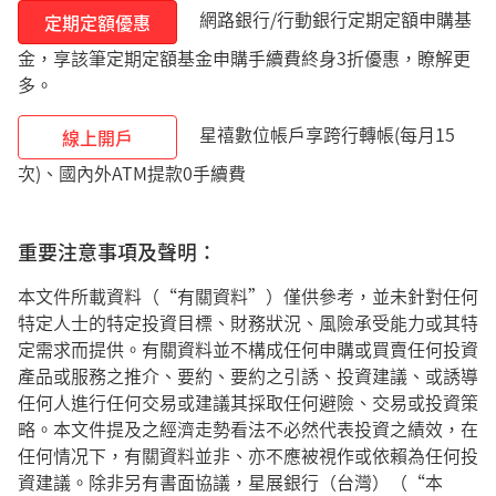
網路銀行/行動銀行定期定額申購基
定期定額優惠
金，享該筆定期定額基金申購手續費終身3折優惠，瞭解更
多。
星禧數位帳戶享跨行轉帳(每月15
線上開戶
次)、國內外ATM提款0手續費
重要注意事項及聲明：
本文件所載資料（“有關資料”）僅供參考，並未針對任何
特定人士的特定投資目標、財務狀況、風險承受能力或其特
定需求而提供。有關資料並不構成任何申購或買賣任何投資
產品或服務之推介、要約、要約之引誘、投資建議、或誘導
任何人進行任何交易或建議其採取任何避險、交易或投資策
略。本文件提及之經濟走勢看法不必然代表投資之績效，在
任何情况下，有關資料並非、亦不應被視作或依賴為任何投
資建議。除非另有書面協議，星展銀行（台灣）（“本