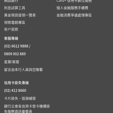
網路銀行
Card+ 信用卡數位服務
利息試算工具
個人金融服務手續費
黃金現貨提領一覽表
金融消費爭議處理專區
保險電銷專區
客户服務
客服專線
(02) 6612 9888 /
0809 002 889
星展i客服
留言由本行人員與您聯繫
信用卡掛失專線
(02) 412 8660
卡片掛失、毀損補發
銀行公會各信用卡發卡機構掛
失服務資訊彙整表