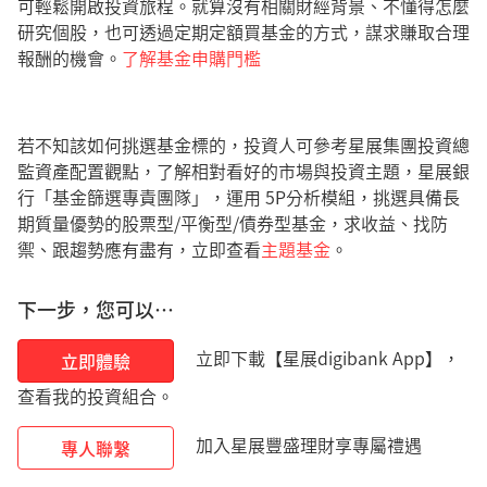
可輕鬆開啟投資旅程。就算沒有相關財經背景、不懂得怎麼
研究個股，也可透過定期定額買基金的方式，謀求賺取合理
報酬的機會。
了解基金申購門檻
若不知該如何挑選基金標的，投資人可參考星展集團投資總
監資產配置觀點，了解相對看好的市場與投資主題，星展銀
行「基金篩選專責團隊」，運用 5P分析模組，挑選具備長
期質量優勢的股票型/平衡型/債券型基金，求收益、找防
禦、跟趨勢應有盡有，立即查看
主題基金
。
下一步，您可以…
立即下載【星展digibank App】，
立即體驗
查看我的投資組合。
加入星展豐盛理財享專屬禮遇
專人聯繫