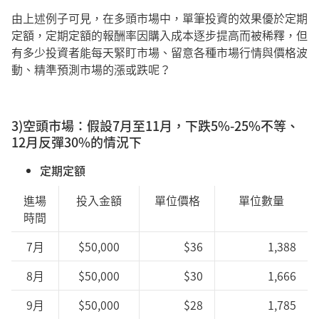
由上述例子可見，在多頭市場中，單筆投資的效果優於定期
定額，定期定額的報酬率因購入成本逐步提高而被稀釋，但
有多少投資者能每天緊盯市場、留意各種市場行情與價格波
動、精準預測市場的漲或跌呢？
3)空頭市場：假設7月至11月，下跌5%-25%不等、
12月反彈30%的情況下
定期定額
進場
投入金額
單位價格
單位數量
時間
7月
$50,000
$36
1,388
8月
$50,000
$30
1,666
9月
$50,000
$28
1,785