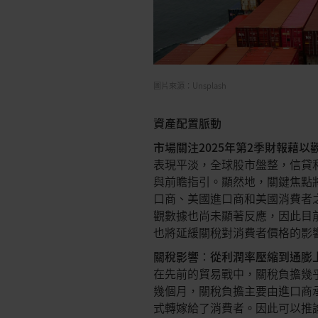
圖片來源：Unsplash
資產配置脈動
市場關注
2025
年第
2
季財報藉以
表現平淡，全球股市盤整，信貸
與前瞻指引。顯然地，關鍵焦點
口商、美國進口商和美國消費者
觀數據也尚未顯著反應，因此目
也將延緩關稅對消費者價格的影
關稅影響
：
從利潤率壓縮到通膨
在先前的貿易戰中，關稅負擔幾
幾個月，關稅負擔主要由進口商
式轉嫁給了消費者。因此可以推