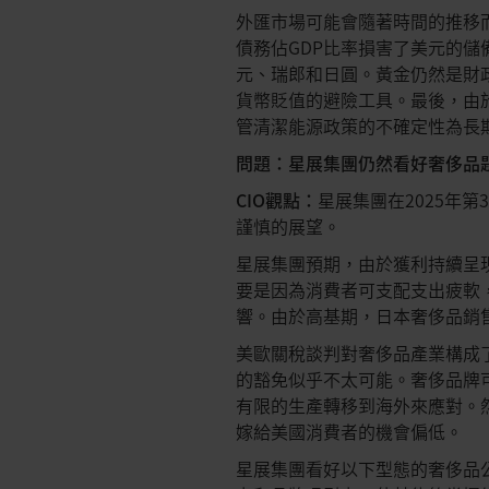
外匯市場可能會隨著時間的推移
債務佔GDP比率損害了美元的
元、瑞郎和日圓。黃金仍然是財
貨幣貶值的避險工具。最後，由
管清潔能源政策的不確定性為長
問題：星展集團仍然看好奢侈品
CIO觀點：
星展集團在2025年
謹慎的展望。
星展集團預期，由於獲利持續呈
要是因為消費者可支配支出疲軟
響。由於高基期，日本奢侈品銷
美歐關稅談判對奢侈品產業構成
的豁免似乎不太可能。奢侈品牌
有限的生產轉移到海外來應對。
嫁給美國消費者的機會偏低。
星展集團看好以下型態的奢侈品