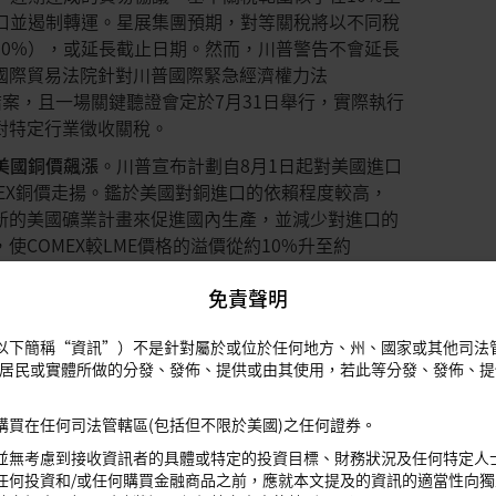
進口並遏制轉運。星展集團預期，對等關稅將以不同稅
10%），或延長截止日期。然而，川普警告不會延長
國際貿易法院針對川普國際緊急經濟權力法
未結案，且一場關鍵聽證會定於7月31日舉行，實際執行
對特定行業徵收關稅。
美國銅價飆漲
。川普宣布計劃自8月1日起對美國進口
MEX銅價走揚。鑑於美國對銅進口的依賴程度較高，
新的美國礦業計畫來促進國內生產，並減少對進口的
COMEX較LME價格的溢價從約10%升至約
全球長期銅需求產生負面影響，但星展集團認為，銅在
免責聲明
人工智慧和資料中心）等關鍵領域的扮演關鍵作用將
以下簡稱“資訊”）不是針對屬於或位於任何地方、州、國家或其他司法
向美國。
台積電正在策略性地重新分配資本支出；推
或居民或實體所做的分發、發佈、提供或由其使用，若此等分發、發佈、
，加速在美國的擴張，並將 1,650億美元投入亞利
製程。此外，美國“大而美法案”提供了35%的稅
購買在任何司法管轄區(包括但不限於美國)之任何證券。
支持。此舉鞏固了台積電在人工智慧/5G晶片領域
並無考慮到接收資訊者的具體或特定的投資目標、財務狀況及任何特定人
營收基礎保持一致，儘管短期仍將持續虧損（2024年
任何投資和/或任何購買金融商品之前，應就本文提及的資訊的適當性向獨
億美元）。增加美國資本支出可以改善損益平衡前景