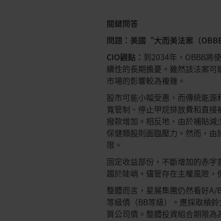
關鍵問答
問題：美國“大而美法案（OBBB：On
CIO觀點：
到2034年，OBBB
續性的長期擔憂。雖然該法案可
市場的影響較為複雜。
股市可能小幅受惠，而傳統能源
寬管制、停止甲烷排放費和直接
撥款增加。相反地，由於補貼減
保健類股則面臨壓力。然而，由
限。
固定收益部份，不斷增加的赤字
趨於陡峭。儘管存在主權風險，
整體而言，星展集團仍然看好A/
等級債（BB等級）。應採取槓鈴
質公司債。整體投資組合期限為為