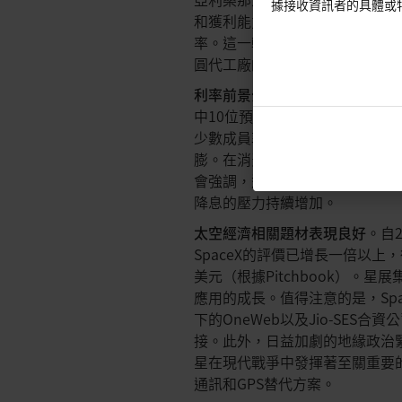
據接收資訊者的具體或
和獲利能力，這受惠於持續的高
率。這一轉變也符合美國的國家
圓代工廠的依賴。
利率前景分岐。
最新的聯準會會
中10位預計降息兩次，每次25
少數成員敦促於7月降息，但大
膨。在消費者數據疲軟和勞動市場疲
會強調，通膨和勞動力數據仍然
降息的壓力持續增加。
太空經濟相關題材表現良好
。自
SpaceX的評價已增長一倍以上，從
美元（根據Pitchbook）。
應用的成長。值得注意的是，Spac
下的OneWeb以及Jio-SE
接。此外，日益加劇的地緣政治
星在現代戰爭中發揮著至關重要
通訊和GPS替代方案。