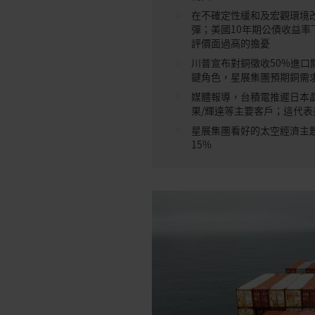
在不確定性緩和及宏觀環境
彈；美國10年期公債收益率
評價面過高的擔憂
川普宣布對銅徵收50%進
鍵角色，星展集團預期銅需
媒體報導，台積電推遲日本
果/輝達等主要客戶；這代
星展集團看好的太空經濟主
15%