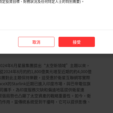
特定投資目標、財務狀況及任何特定人士的特別需要)。
利潤節點訂單，這應該能夠確保更高的良率和利用
安全目標，即本地化關鍵半導體產能並減少對海外晶
議紀錄顯示，各官員對利率前景的看法呈現分歧，其
個基點，而9位預計降息次數會減少或不會降息。儘管
多數人傾向於等到9月再降息，理由是關稅驅動的通
取消
接受
軟的背景下，5 月核心PCE通膨率為2.6%。聯準
是其利率決策的首要考量。同時，來自政治方面敦促
2024年6月星展集團提出“太空新領域”主題以來，
2024年8月的約1,800億美元增至近期的約4,000億
星展集團對此主題保持樂觀，這受惠於衛星互聯網等實際
eX的Starlink近期已進入印度市場，與巴帝電信旗
S合資公司攜手，為印度服務欠缺和偏遠地區提供衛星連
緊張局勢也凸顯了太空資產的戰略重要性。如今，衛
的作用，當傳統系統受到干擾時，它可以提供影像、