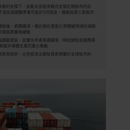
改善的支撐下，金髮女孩經濟模式支撐近期股市的反
下滑及美國聯準會可能於9月降息，緩解投資人對股市
口關稅後，銅價飆漲。鑑於銅在電氣化等關鍵領域扮演關
求風險將獲得緩解
晶圓廠建設，並優先考慮美國擴張、降低關稅並服務蘋
表美國半導體生產的重大推動
題表現良好，太空經濟主題投資表現優於全球股市約