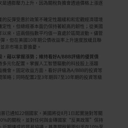
次是通膨壓力上升，因為關稅負擔會透過價格上漲逐
產的反彈受惠於政策不確定性趨緩和和宏觀經濟環境
確定性，但總經基本面仍保持著較高的韌性；從美國
年以來，這兩個指數平均值一直處於區間波動。儘管
彈，但在美國10年期公債收益率上升速度放緩且聯
，並非市場主要擔憂。
股，藉以掌握漲勢；維持看好
A/BBB
評級的優質債
持多元化配置。掌握人工智慧驅動的科技股上漲趨
機會。固定收益方面，看好評級為A/BBB的投資等
策略；同時配置2至3年期與7至10年期的投資等級
川普已通知22個國家，美國將從8月1日起實施對等關
50%的關稅，並對任何與金磚國家“反美政策”保持
。近期達成的貿易協議，基準關稅範圍似乎在10%至