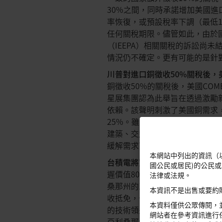
30%之間，同時承諾增加美國
率恢復，或預設稅率下調（最低
任何關稅期限。儘管如此，由於
（IEEPA）相關關稅的訴訟尚
情況仍不確定。更有可能的是針
川普對進口銅徵收
50%
關稅後，
銅徵收50%的關稅後，美國CO
星展集團認為此舉旨在透過激勵
依賴。該聲明刺激了美國銅需求，使
25%。雖然這些關稅可能會對
建築、交通運輸和電氣化（包括
緩解需求下降的影響。
本網站中列出的資訊（
台積電將資本支出重點從日本轉
國公民或居民)的公民
遲價值80億美元的日本晶圓廠建設
法律或法規。
桑那州的工廠，包括先進的2奈米
本資訊不是出售或要約
收抵免，也為台積電的擴張提供了
本資料僅供公眾傳閱，
的技術領先地位，並與其60%的
網站者在參考資訊進行
亞利桑那州晶圓廠的虧損為4.4