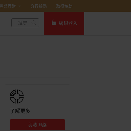
豐盛理財
分行據點
取得協助
網銀登入
個人網路銀行
Card+ 信用卡數位服務
企業網路銀行
了解更多
與我聯絡