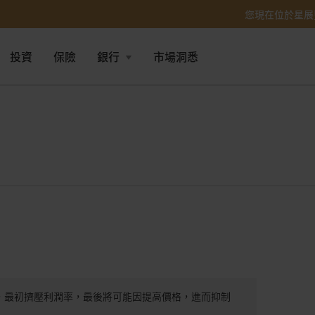
您現在位於星展
投資
保險
銀行
市場洞悉
，最初擠壓利潤率，最後將可能因提高價格，進而抑制