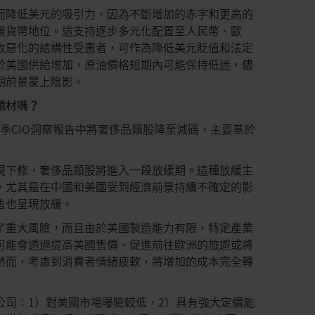
而降低美元的吸引力，因為不斷增加的赤字和更高的
儲備貨幣地位。這支持逐步多元化配置至人民幣、歐
政惡化的結構性受惠者，可作為降低美元貶值和法定
於美國供給增加，原油價格短期內可能保持低迷，儘
期前景蒙上陰影。
題材嗎？
第3季CIO洞察報告中將奢侈品類股降至減碼，主要基於
現下修，奢侈品類股將進入一段放緩期。這種放緩主
，尤其是在中國和美國受到經濟前景持續不確定的影
售也呈現放緩。
了重大風險，而且由於美國製造能力有限，特定產業
可能會透過提高美國售價、促進前往歐洲的旅遊或將
然而，考慮到消費者情緒疲軟，將增加的成本完全轉
公司：1）對美國市場曝險較低，2）具有強大定價能