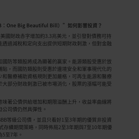
e Big Beautiful Bill）”如何影響投資？
將使美國財政赤字增加約3.3兆美元，並引發對債務可持
能透過減稅和定向支出提供短期財政刺激，但對金融
和國防等類股將成為顯著的贏家。能源類股受惠於放
補貼，而國防類股則受惠於邊境安全和軍事現代化的
少和醫療補助資格規則更加嚴格，可再生能源和醫療
於大部分財政刺激已被市場消化，股票的漲幅可能受
意味著公債供給增加和期限溢酬上升，收益率曲線將
但公司債仍然具彈性。
BBB等級公司債，並且只看好1至3年期的優質非投資
式存續期間策略，同時佈局2至3年期與7至10年期優
5至7年。