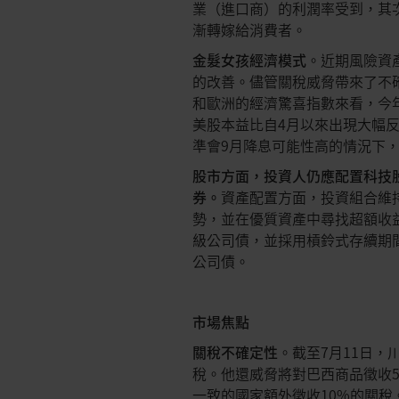
業（進口商）的利潤率受到，其
漸轉嫁給消費者。
金髮女孩經濟模式
。近期風險資
的改善。儘管關稅威脅帶來了不
和歐洲的經濟驚喜指數來看，今
美股本益比自4月以來出現大幅反
準會9月降息可能性高的情況下
股市方面，投資人仍應配置科技
券。
資產配置方面，投資組合維
勢，並在優質資產中尋找超額收益
級公司債，並採用槓鈴式存續期間
公司債。
市場焦點
關稅不確定性
。截至7月11日，
稅。他還威脅將對巴西商品徵收
一致的國家額外徵收10%的關稅