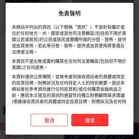
免責聲明
本網站中列出的資訊（以下簡稱“資訊”）不是針對屬於或
位於任何地方、州、國家或其他司法管轄區(包括但不限於美
國公民或居民)的公民或居民或實體所做的分發、發佈、提供
全球
•
25 Jun 2026
全球
•
23 Jun 2026
或由其使用，若此等分發、發佈、提供或由其使用將會違反
2026年第3季投資總監洞
2026年第3季投資總監洞
法律或法規。
察：日本股市
察：亞洲不含日本股市
本資訊不是出售或要約購買在任何司法管轄區(包括但不限於
美國)之任何證券。
本資料僅供公眾傳閱，並無考慮到接收資訊者的具體或特定
查看更多
的投資目標、財務狀況及任何特定人士的特別需要。造訪本
網站者在參考資訊進行任何投資和/或任何購買金融商品之
前，應就本文提及的資訊的適當性向獨立財務顧問尋求建議
(根據接收資訊者的具體或特定投資目標、財務狀況及任何特
精選影片
定人士的特別需要)。
取消
接受
NOW WATCHING