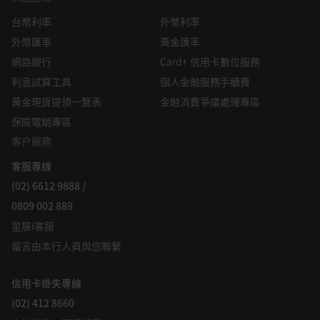
台幣利率
外幣利率
外幣匯率
黃金匯率
網路銀行
Card+ 信用卡數位服務
利息試算工具
個人金融服務手續費
黃金現貨提領一覽表
金融消費爭議處理專區
保險電銷專區
客户服務
客服專線
(02) 6612 9888 /
0809 002 889
星展i客服
留言由本行人員與您聯繫
信用卡掛失專線
(02) 412 8660