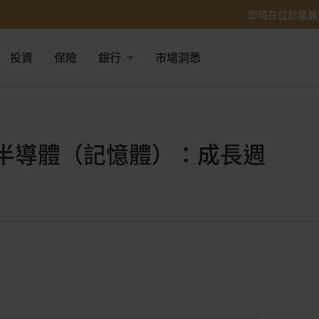
您現在位於星展
投資
保險
銀行
市場洞悉
球半導體（記憶體）：成長週