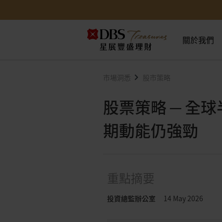
關於我們
市場洞悉
股市策略
股票策略 ─ 全
期動能仍強勁
重點摘要
投資總監辦公室
14 May 2026