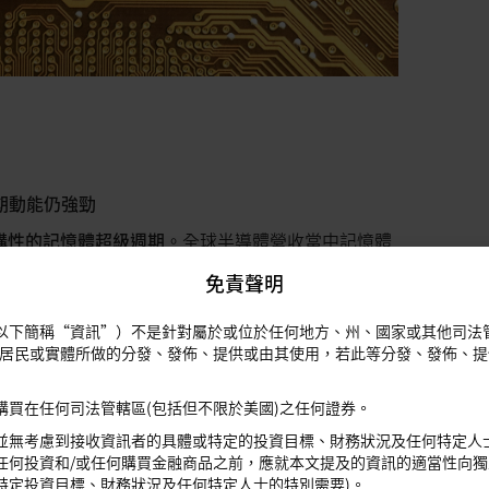
期動能仍強勁
構性的記憶體超級週期
。全球半導體營收當中記憶體
大幅躍升至2026年的約48%。主要受惠於支援大規模
免責聲明
記憶體（HBM）和先進動態隨機存取記憶體
的AI伺服器運用正在提升整個半導體價值鏈的定價、
以下簡稱“資訊”）不是針對屬於或位於任何地方、州、國家或其他司法
延伸至2028年/2029年之後。主要動能來自於持
或居民或實體所做的分發、發佈、提供或由其使用，若此等分發、發佈、
DRAM和NAND的含量結構性地提高，帶動本次成長
購買在任何司法管轄區(包括但不限於美國)之任何證券。
級週期構成實質威脅？
Google 於2026年3月底推出的
並無考慮到接收資訊者的具體或特定的投資目標、財務狀況及任何特定人
算法），雖然引發了短期市場擔憂，但不太可能破壞AI帶
任何投資和/或任何購買金融商品之前，應就本文提及的資訊的適當性向獨
特定投資目標、財務狀況及任何特定人士的特別需要)。
要提升了推論工作負載的效率，而不是減少結構性的