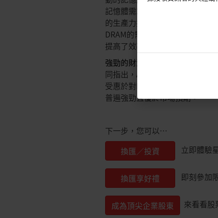
記憶體需求。儘管該技術可以壓
的生產力提升更可能加速AI應用
DRAM的需求。因此，Turbo
提高了效率但並未消除核心記憶
強勁的財測前景預示著AI驅動的
同指出，AI驅動的記憶體週期結
受惠於對HBM和AI伺服器基礎
普遍強勁且優於市場預期。
下一步，您可以…
立即體驗星
換匯／投資
即刻參加
換匯享好禮
來看看股
成為頂尖企業股東