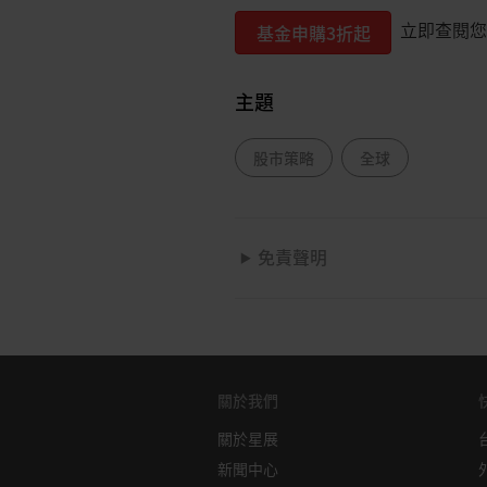
立即查閱您
基金申購3折起
主題
股市策略
全球
免責聲明
本資訊是由星展銀行集團公司（公司註
僅供參考。其所依據的資訊或意見
聯公司及聯屬公司（統稱“
星展集
資訊的準確性、完整性、時效性或
含的意見和預期內容可能隨時更改
關於我們
展集團對資訊中出現的任何個人、
推斷、預測或結果模擬並不必然代
關於星展
風險。您應該瞭解外匯匯率的波動
新聞中心
立的財務、稅務或法律顧問的意見