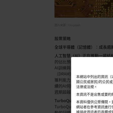
圖片來源：Unsplash
股票策略
全球半導體（記憶體）：成長週
人工智慧（AI）正在推動一場結
的佔比預計將從2025年的27%
AI訓練與推論工作負載的高頻寬
（DRAM）需求加速成長。強勁
本網站中列出的資訊（
獲利能力及資本投資。本次週期可望
國公民或居民)的公民
續的AI伺服器建置，以及系統中
法律或法規。
週期超越了目前的預期。
本資訊不是出售或要約
TurboQuant是否對記憶體超
本資料僅供公眾傳閱，
TurboQuant（AI推理壓缩
網站者在參考資訊進行
據接收資訊者的具體或
動的記憶體超級週期，因為它主