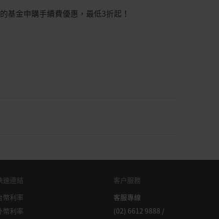
的基金申購手續費優惠，最低3折起！
冊號： 196800306E）（以下簡稱“
星展銀行
”）發佈
搜集自據信可靠之來源，但未經
星展銀行
、其關係企業、關
團
”獨立核實，在法律允許的最大範圍內，星展集團針對本
者正確性不作任何聲明或保證（含明示或暗示）。本資訊所
，恕不另行通知。本資訊的發佈和散佈不構成也不意味著星
快速連結
客户服務
實體、服務或產品表示任何形式的認可。以往的任何業績、
表任何投資或證券的未來或可能實現的業績。外匯交易蘊含
台幣利率
客服專線
可能會給您帶來損失。必要或適當時，您應該徵求自己的獨
外幣利率
(02) 6612 9888 /
或進行此類獨立調查。