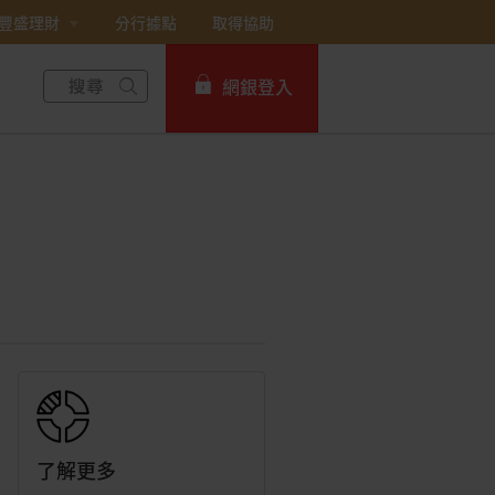
豐盛理財
分行據點
取得協助
網銀登入
個人網路銀行
Card+ 信用卡數位服務
企業網路銀行
了解更多