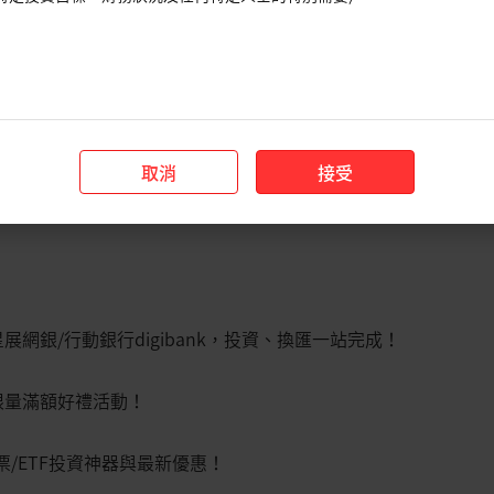
縮執行時記憶體並降低每次推論的成本，但由此帶來
普及並擴大總體工作負載，將持續支撐HBM和先進
Quant更應被視為一個週期延長者而非週期破壞者，它
體需求。
記憶體週期具備持久性。
主要記憶體業者近期財報共
構強勁，供應緊張狀況可能持續到2027年之後，主要
取消
接受
設施需求的加速成長。相關業者的上季財報與前瞻指引
展網銀/行動銀行digibank，投資、換匯一站完成！
限量滿額好禮活動！
票/ETF投資神器與最新優惠！