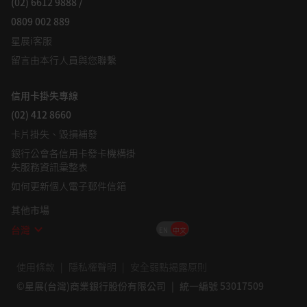
(02) 6612 9888 /
0809 002 889
星展i客服
留言由本行人員與您聯繫
信用卡掛失專線
(02) 412 8660
卡片掛失、毀損補發
銀行公會各信用卡發卡機構掛
失服務資訊彙整表
如何更新個人電子郵件信箱
其他市場
台灣
EN
中文
使用條款
隱私權聲明
安全弱點揭露原則
©星展(台灣)商業銀行股份有限公司
統一編號 53017509