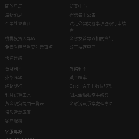
關於星展
新聞中心
最新消息
得獎名單公告
企業社會責任
法定公開揭露事項暨銀行申請
書
機構投資人專區
金融友善專區相關資訊
免責聲明與重要注意事項
公平待客專區
快速連結
台幣利率
外幣利率
外幣匯率
黃金匯率
網路銀行
Card+ 信用卡數位服務
利息試算工具
個人金融服務手續費
黃金現貨提領一覽表
金融消費爭議處理專區
保險電銷專區
客户服務
客服專線