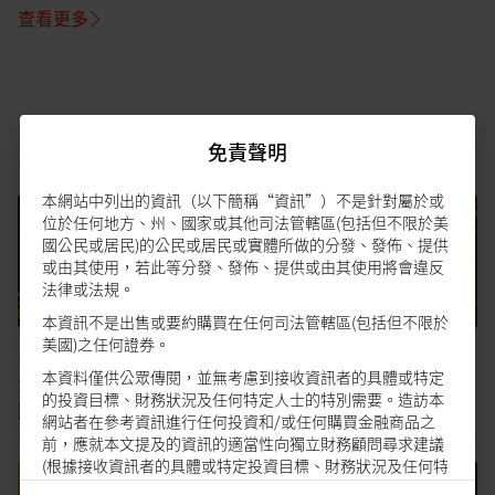
查看更多
場
另類投資
免責聲明
本網站中列出的資訊（以下簡稱“資訊”）不是針對屬於或
位於任何地方、州、國家或其他司法管轄區(包括但不限於美
國公民或居民)的公民或居民或實體所做的分發、發佈、提供
或由其使用，若此等分發、發佈、提供或由其使用將會違反
法律或法規。
本資訊不是出售或要約購買在任何司法管轄區(包括但不限於
美國)之任何證券。
全球
•
21 May 2026
全球
•
25 Mar 2026
本資料僅供公眾傳閱，並無考慮到接收資訊者的具體或特定
黃金：維持長期建設性觀
另類投資：黃金短線有
的投資目標、財務狀況及任何特定人士的特別需要。造訪本
點
壓，但長線樂觀
網站者在參考資訊進行任何投資和/或任何購買金融商品之
前，應就本文提及的資訊的適當性向獨立財務顧問尋求建議
(根據接收資訊者的具體或特定投資目標、財務狀況及任何特
定人士的特別需要)。