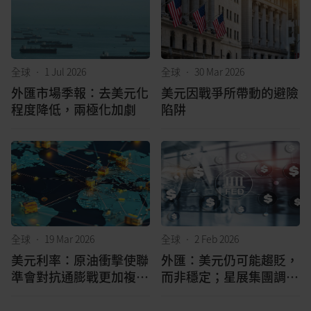
全球
•
1 Jul 2026
全球
•
30 Mar 2026
外匯市場季報：去美元化
美元因戰爭所帶動的避險
程度降低，兩極化加劇
陷阱
全球
•
19 Mar 2026
全球
•
2 Feb 2026
美元利率：原油衝擊使聯
外匯：美元仍可能趨貶，
準會對抗通膨戰更加複雜
而非穩定；星展集團調整
化；外匯市場：聯準會維
人民幣和馬幣預測值
持利率不變，略偏鷹派立