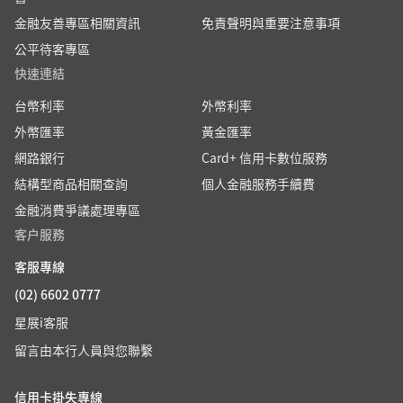
金融友善專區相關資訊
免責聲明與重要注意事項
公平待客專區
快速連結
台幣利率
外幣利率
外幣匯率
黃金匯率
網路銀行
Card+ 信用卡數位服務
結構型商品相關查詢
個人金融服務手續費
金融消費爭議處理專區
客户服務
客服專線
(02) 6602 0777
星展i客服
留言由本行人員與您聯繫
信用卡掛失專線