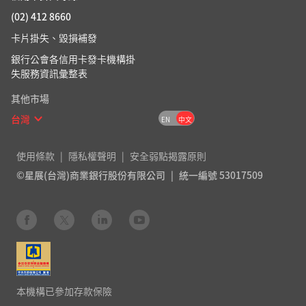
(02) 412 8660
卡片掛失、毀損補發
銀行公會各信用卡發卡機構掛
失服務資訊彙整表
其他市場
台灣
EN
中文
使用條款
隱私權聲明
安全弱點揭露原則
©星展(台灣)商業銀行股份有限公司
統一編號 53017509
本機構已參加存款保險