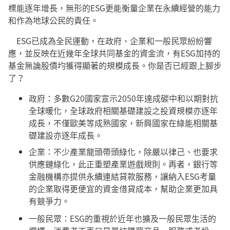
標能逐年增長，無形的ESG更能衡量企業在永續經營的能力
和作為地球公民的責任。
ESG已成為全民運動，在政府、企業和一般民眾紛紛響
應，並反映在近幾年全球共同基金的資金流，有ESG加持的
基金無論股債均獲得顯著的規模成長。你是否已經跟上腳步
了？
政府：多數G20國家宣示2050年達成碳中和以期對抗
全球暖化，全球政府相關基礎建設之投資規模亦逐年
成長，不僅歐美等成熟國家，新興國家在綠能相關基
礎建設亦逐年成長。
企業：不少產業龍頭帶頭綠化，除嚴以律己、也要求
供應鏈綠化，此正重塑產業遊戲規則。再者，銀行等
金融機構亦提供永續連結貸款服務，讓納入ESG考量
的企業取得更便宜的資金借貸成本，幫助企業更加具
有競爭力。
一般民眾：ESG的重視於近年也擴及一般民眾生活的