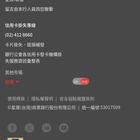
留言由本行人員與您聯繫
信用卡掛失專線
(02) 412 8660
卡片掛失、毀損補發
銀行公會各信用卡發卡機構掛
失服務資訊彙整表
其他市場
台灣
EN
中文
使用條款
隱私權聲明
安全弱點揭露原則
©星展(台灣)商業銀行股份有限公司
統一編號 53017509