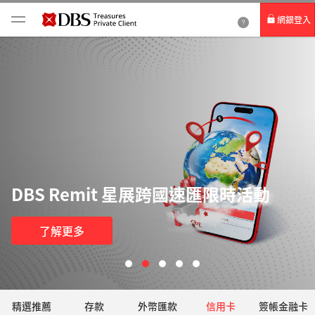
網銀登入
個人網路銀行
Card+ 信用卡數位服務
企業網路銀行
DBS Remit 星展跨國速匯限時活動
了解更多
精選推薦
存款
外幣匯款
信用卡
簽帳金融卡