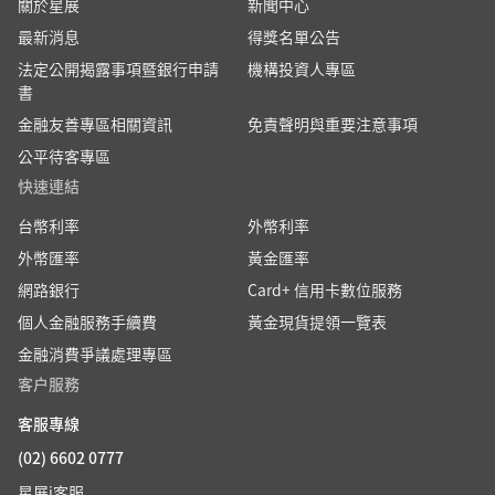
關於星展
新聞中心
最新消息
得獎名單公告
法定公開揭露事項暨銀行申請
機構投資人專區
書
金融友善專區相關資訊
免責聲明與重要注意事項
公平待客專區
快速連結
台幣利率
外幣利率
外幣匯率
黃金匯率
網路銀行
Card+ 信用卡數位服務
個人金融服務手續費
黃金現貨提領一覽表
金融消費爭議處理專區
客户服務
客服專線
(02) 6602 0777
星展i客服