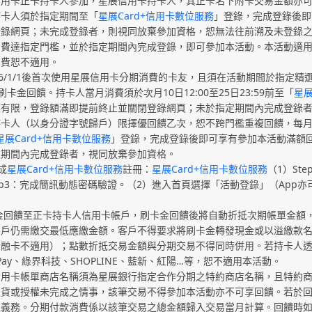
信用卡正卡持卡人參加，星展信用卡持卡人，其正卡名下附卡交易金額亦
持卡人須於指定期間至「
星展Card+信用卡數位服務
」登錄，完成登錄後即
登錄網頁；未完成登錄者，則視同放棄參加資格，恕無法往前溯及未登錄
消費達指定門檻，並於指定期間內完成登錄，即可參加本活動。本活動適
消費恕不適用。
26/1/1後首次使用星展信用卡分期消費的卡友，且須在活動期間於指定
卡金回饋。持卡人當月消費須於次月10日12:00至25日23:59前至「
星展
額有限，登錄額滿即提前終止並關閉登錄網頁；未於指定期間內完成登錄
卡人（以身分證字號歸戶）限擇優回饋乙次，恕不跨門檻重複回饋，每月最高
星展Card+信用卡數位服務
」登錄，完成登錄後即可享有參加本活動滿額
定期間內完成登錄者，視同放棄參加資格。
成
星展Card+信用卡數位服務
註冊：
星展Card+信用卡數位服務
（1）St
ep3：完成簡訊動態密碼驗證。（2）進入首頁選擇「活動登錄」（App
將刷卡金回饋至正卡持卡人信用卡帳戶，刷卡金回饋後將自動折抵次期帳單金
客戶仍需繳交最低應繳金額。客戶不得要求將刷卡金轉發現金或以溢繳款
金融卡不適用）；點數折抵交易金額與分期交易不得同時併用。若持卡人
Pay、綠界科技、SHOPLINE、藍新、紅陽…等，恕不適用本活動。
用卡帳單商店名稱須為星展銀行指定合作分期之特約商店名稱，且特約商
退貨或授權未完成之情事，該筆交易不得參加本活動亦不可享回饋。若於
之義務。分期付款消費係以該筆交易之總金額歸入交易當月計算。回饋時