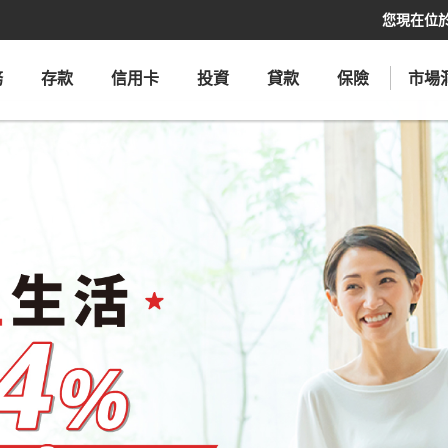
您現在位
務
存款
信用卡
投資
貸款
保險
市場