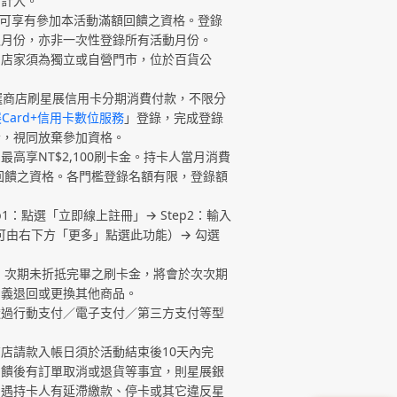
可計入。
可享有參加本活動滿額回饋之資格。登錄
之月份，亦非一次性登錄所有活動月份。
用店家須為獨立或自營門市，位於百貨公
精選商店刷星展信用卡分期消費付款，不限分
Card+信用卡數位服務
」登錄，完成登錄
者，視同放棄參加資格。
享NT$2,100刷卡金。持卡人當月消費
回饋之資格。各門檻登錄名額有限，登錄額
ep1：點選「立即線上註冊」→ Step2：輸入
亦可由右下方「更多」點選此功能）→ 勾選
額，次期未折抵完畢之刷卡金，將會於次次期
名義退回或更換其他商品。
透過行動支付／電子支付／第三方支付等型
店請款入帳日須於活動結束後10天內完
回饋後有訂單取消或退貨等事宜，則星展銀
如遇持卡人有延滯繳款、停卡或其它違反星