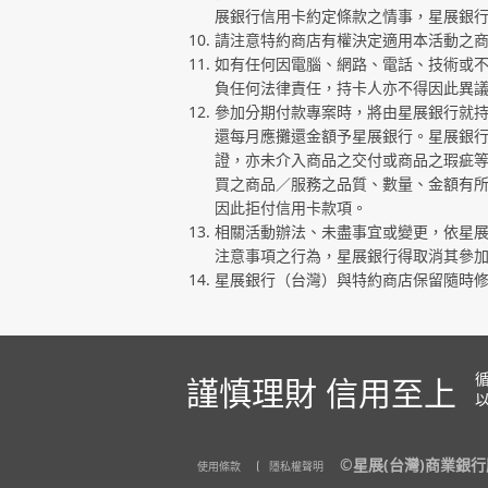
展銀行信用卡約定條款之情事，星展銀
請注意特約商店有權決定適用本活動之
如有任何因電腦、網路、電話、技術或
負任何法律責任，持卡人亦不得因此異
參加分期付款專案時，將由星展銀行就
還每月應攤還金額予星展銀行。星展銀
證，亦未介入商品之交付或商品之瑕疵
買之商品／服務之品質、數量、金額有
因此拒付信用卡款項。
相關活動辦法、未盡事宜或變更，依星
注意事項之行為，星展銀行得取消其參
星展銀行（台灣）與特約商店保留隨時
循
謹慎理財 信用至上
以
©星展(台灣)商業銀
使用條款
隱私權聲明