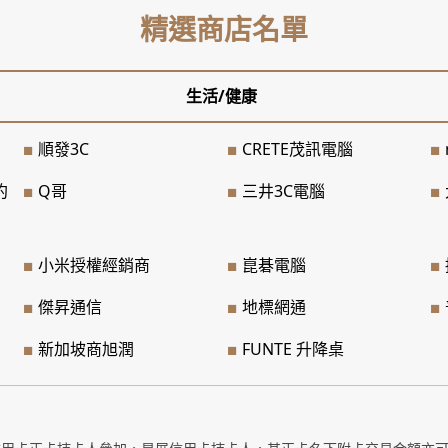
精選商店名單
生活/健康
順發3C
CRETE茂訊電腦
約
Q哥
三井3C電腦
小米授權經銷商
崑碁電腦
傑昇通信
地標網通
新加坡商旭潤
FUNTE 升降桌