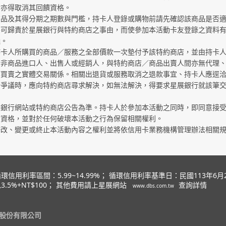
行亦得取消其回饋資格。
商品及其得分期之期數與門檻，持卡人登錄或購物前請先確認該商品是否
不可歸責於星展銀行與特約商店之事由，而使參加本活動卡友登錄之資料
議。
持卡人所購買的商品／服務之全部價款一次墊付予該特約商店，並由持卡
行非商品進口人、出售人或經銷人，與特約商店／商品出賣人間亦無代理
等買賣之實體交易關係。相關出退貨或服務取消之退款事宜、持卡人應逕
所爭議時，應向特約商店尋求解決，如無法解決，得要求星展銀行就該筆
展銀行網站或特約商店公告為準。持卡人於參加本活動之同時，即同意接
加資格，並對於任何破壞本活動之行為保留相關權利。
修改、變更或終止本活動內容之權利並將依信用卡業務機構管理辦法相關
環信用利率區間：5.99~14.99%； 循環信用利率基準日：民國113年
3.5%+NT$100； 其他費用請上星展網站
查詢詳情
www.dbs.com.tw
行股份有限公司