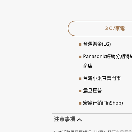
3 C /家電
台灣樂金(LG)
Panasonic經銷分期特
商店
台灣小米直營門市
震旦夏普
宏鑫行銷(FinShop)
注意事項