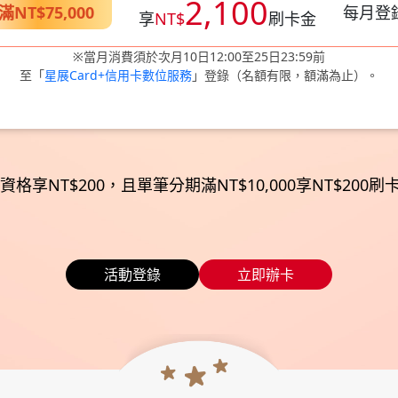
2,100
NT$75,000
每月登
享
NT$
刷卡金
※當月消費須於次月10日12:00至25日23:59前
至「
星展Card+信用卡數位服務
」登錄（名額有限，額滿為止）。
格享NT$200，且單筆分期滿NT$10,000享NT$200
活動登錄
立即辦卡