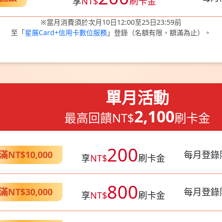
享
NT$
刷卡金
※當月消費須於次月10日12:00至25日23:59前
至「
星展Card+信用卡數位服務
」登錄（名額有限，額滿為止）。
單月活動
2,100
最高回饋NT$
刷卡金
200
NT$10,000
每月登錄限
享
NT$
刷卡金
800
NT$30,000
每月登錄限
享
NT$
刷卡金