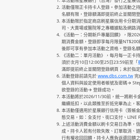
本活動限星展銀行（台灣）發行之星展
活動僅限正卡持卡人登錄。參加活動之
名額有限，登錄額滿即提前終止並關閉
本活動限於指定商店刷星展信用卡分期
司、大賣場或醫院等之專櫃據點及網路
《活動一：分期新戶專屬回饋》，限20
期消費金額，登錄即享每月限量NT$200刷
後即可享有參加本活動之資格。登錄名
《活動二：單月活動》，每月每一正卡持
須於次月10日12:00至25日23:59前至「
滿即提前終止並關閉登錄網頁；未於指
活動登錄前請先於
www.dbs.com.tw
完
個人資料與設定使用者帳號及密碼→ St
欲登錄的活動→ 登錄成功。
本活動將於2026/11/30前，統一
繼續抵扣，以此類推至折抵完畢為止，
本活動僅適用於星展銀行信用卡（簽帳
態交易，如：全支付、街口支付、LINE 
上述活動消費金額以刷卡交易日為準，信
成。持卡人若有付款失敗、訂單取消、
行有權收回回饋，持卡人應負返還回饋