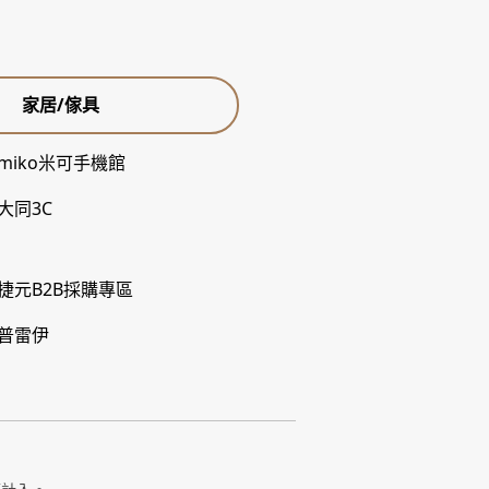
家居/傢具
miko米可手機館
大同3C
捷元B2B採購專區
普雷伊