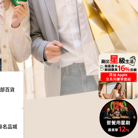
部百貨
泰名品城