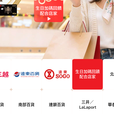
生日加碼回饋
北
配合店家
三井／
貨
南部百貨
連鎖百貨
華
LaLaport