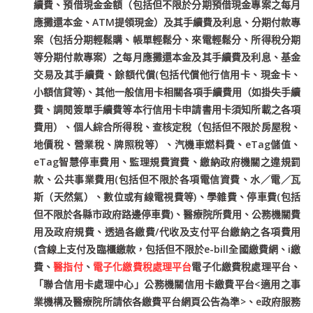
續費、預借現金金額（包括但不限於分期預借現金專案之每月
應攤還本金、ATM提領現金）及其手續費及利息、分期付款專
案（包括分期輕鬆購、帳單輕鬆分、來電輕鬆分、所得稅分期
等分期付款專案）之每月應攤還本金及其手續費及利息、基金
交易及其手續費、餘額代償(包括代償他行信用卡、現金卡、
小額信貸等)、其他一般信用卡相關各項手續費用（如掛失手續
費、調閱簽單手續費等本行信用卡申請書用卡須知所載之各項
費用）、個人綜合所得稅、查核定稅（包括但不限於房屋稅、
地價稅、營業稅、牌照稅等）、汽機車燃料費、eTag儲值、
eTag智慧停車費用、監理規費資費、繳納政府機關之違規罰
款、公共事業費用(包括但不限於各項電信資費、水／電／瓦
斯（天然氣）、數位或有線電視費等)、學雜費、停車費(包括
但不限於各縣市政府路邊停車費)、醫療院所費用、公務機關費
用及政府規費、透過各繳費/代收及支付平台繳納之各項費用
(含線上支付及臨櫃繳款，包括但不限於e-bill全國繳費網、i繳
費、
醫指付
、
電子化繳費稅處理平台
電子化繳費稅處理平台、
「聯合信用卡處理中心」公務機關信用卡繳費平台<適用之事
業機構及醫療院所請依各繳費平台網頁公告為準>、e政府服務