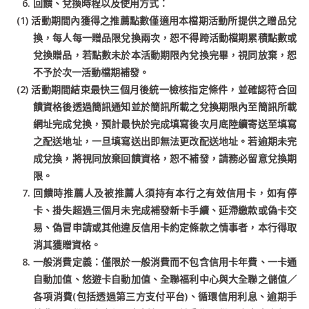
回饋、兌換時程以及使用方式：
(1) 活動期間內獲得之推薦點數僅適用本檔期活動所提供之贈品兌
換，每人每一贈品限兌換兩次，恕不得跨活動檔期累積點數或
兌換贈品，若點數未於本活動期限內兌換完畢，視同放棄，恕
不予於次一活動檔期補發。
(2) 活動期間結束最快三個月後統一檢核指定條件，並確認符合回
饋資格後透過簡訊通知並於簡訊所載之兌換期限內至簡訊所載
網址完成兌換，預計最快於完成填寫後次月底陸續寄送至填寫
之配送地址，一旦填寫送出即無法更改配送地址。若逾期未完
成兌換，將視同放棄回饋資格，恕不補發，請務必留意兌換期
限。
回饋時推薦人及被推薦人須持有本行之有效信用卡，如有停
卡、掛失超過三個月未完成補發新卡手續、延滯繳款或偽卡交
易、偽冒申請或其他違反信用卡約定條款之情事者，本行得取
消其獲贈資格。
一般消費定義：僅限於一般消費而不包含信用卡年費、一卡通
自動加值、悠遊卡自動加值、全聯福利中心與大全聯之儲值／
各項消費(包括透過第三方支付平台)、循環信用利息、逾期手