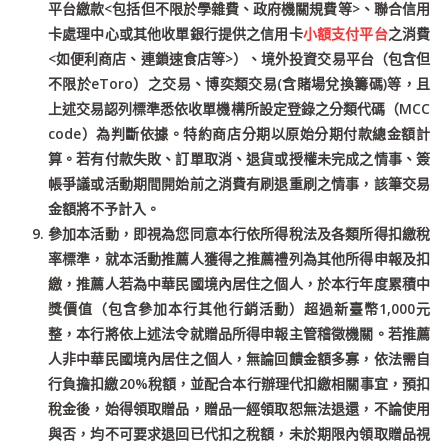
平台繳款<包括但不限於學雜費、政府機關規費等>、聯合信用
卡處理中心或其他收單銀行提供之信用卡
小額支付平台
之消費
<如便利商店、連鎖速食店等>）、境外投資交易平台（包含但
不限於eToro）之交易、博奕類交易(含賭場兌換籌碼)等，且
上述交易認列標準悉依收單機構所設定登錄之分類代碼（MCC
code）為判斷依據。特約商店分期以原始分期付款總金額計
算。若有付款失敗、訂單取消、退貨或授權未完成之情事、簽
帳爭議或活動期間開始前之消費有刷退重刷之情事，該筆交易
金額將不予計入。
參加本活動，即視為您同意本行依所得稅法及各類所得扣繳稅
率標準，就本活動推薦人獲得之推薦禮列為其他所得申報及扣
繳，推薦人若為中華民國境內居住之個人，於本行年度累積中
獎價值（包含參加本行其他行銷活動）超過新臺幣1,000元
整，本行將依上述法令就贈品所得申報主管稽徵機關。若推薦
人非中華民國境內居住之個人，無論回饋金額多寡，依法需自
行負擔扣繳20%稅額，並配合本行辦理代扣繳相關事宜，預扣
稅金後，始得領取贈品，贈品一經領取恕無法退還，不論使用
與否，均不可要求退回已代扣之稅額，未於期限內領取贈品視