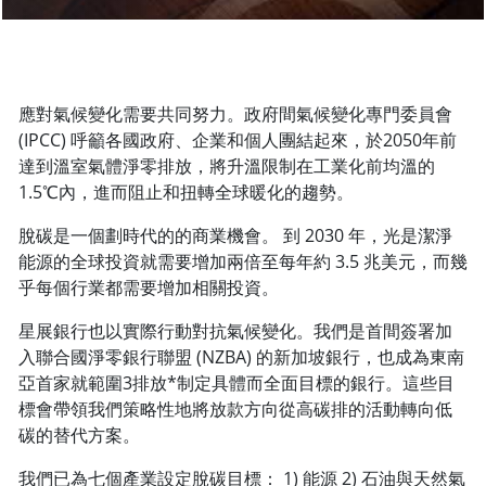
應對氣候變化需要共同努力。政府間氣候變化專門委員會
(IPCC) 呼籲各國政府、企業和個人團結起來，於2050年前
達到溫室氣體淨零排放，將升溫限制在工業化前均溫的
1.5℃內，進而阻止和扭轉全球暖化的趨勢。
脫碳是一個劃時代的的商業機會。 到 2030 年，光是潔淨
能源的全球投資就需要增加兩倍至每年約 3.5 兆美元，而幾
乎每個行業都需要增加相關投資。
星展銀行也以實際行動對抗氣候變化。我們是首間簽署加
入聯合國淨零銀行聯盟 (NZBA) 的新加坡銀行，也成為東南
亞首家就範圍3排放*制定具體而全面目標的銀行。這些目
標會帶領我們策略性地將放款方向從高碳排的活動轉向低
碳的替代方案。
我們已為七個產業設定脫碳目標： 1) 能源 2) 石油與天然氣