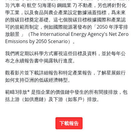
3) 汽車 4) 航空 5)海運6) 鋼鐵業 7) 不動產，另也將針對化
學工業，以及食品與農企產業設定數據涵蓋指標，爲未來
的脫碳目標奠定基礎。這七個脫碳目標根據國際和產業認
可的規範而制定，例如國際能源署發布的「2050 年淨零排
放願景 」（The International Energy Agency's Net Zero
Emissions by 2050 Scenario）。
我們將定期以科學方式審視這些目標及資料，並於每年公
布之永續報告書中揭露執行進度。
觀看影片並下載詳細報告和特定產業報告，了解星展銀行
如何支持亞洲的低碳經濟轉型。
範疇3排放* 是指企業的價值鏈中發生的所有間接排放，包
括上游（如供應鏈）及下游（如客戶）排放。
下載報告