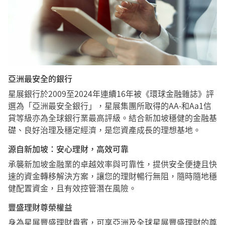
亞洲最安全的銀行
星展銀行於2009至2024年連續16年被《環球金融雜誌》評
選為「亞洲最安全銀行」，星展集團所取得的AA-和Aa1信
貸等級亦為全球銀行業最高評級。結合新加坡穩健的金融基
礎、良好治理及穩定經濟，是您資產成長的理想基地。
源自新加坡：安心理財，高效可靠
承襲新加坡金融業的卓越效率與可靠性，提供安全便捷且快
速的資金轉移解決方案，讓您的理財暢行無阻，隨時隨地穩
健配置資金，且有效控管潛在風險。
豐盛理財尊榮權益
身為星展豐盛理財貴賓，可享亞洲及全球星展豐盛理財的尊