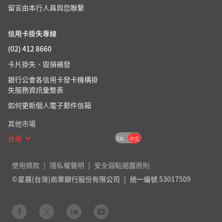
留言由本行人員與您聯繫
信用卡掛失專線
(02) 412 8660
卡片掛失、毀損補發
銀行公會各信用卡發卡機構掛
失服務資訊彙整表
如何更新個人電子郵件信箱
其他市場
台灣
EN
中文
使用條款
隱私權聲明
安全弱點揭露原則
©星展(台灣)商業銀行股份有限公司
統一編號 53017509