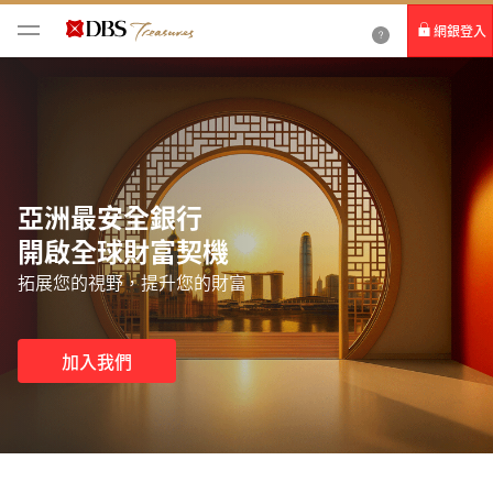
網銀登入
個人網路銀行
Card+ 信用卡數位服務
企業網路銀行
亞洲最安全銀行
開啟全球財富契機
拓展您的視野，提升您的財富
加入我們