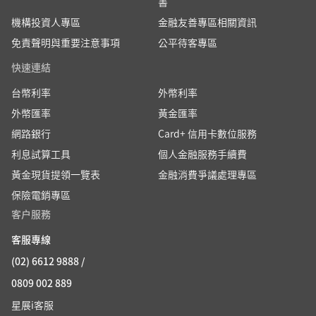
書
機構投資人專區
金融友善專區相關資訊
免責聲明與重要注意事項
公平待客專區
快速連結
台幣利率
外幣利率
外幣匯率
黃金匯率
網路銀行
Card+ 信用卡數位服務
利息試算工具
個人金融服務手續費
黃金現貨提領一覽表
金融消費爭議處理專區
保險電銷專區
客户服務
客服專線
(02) 6612 9888 /
0809 002 889
星展i客服