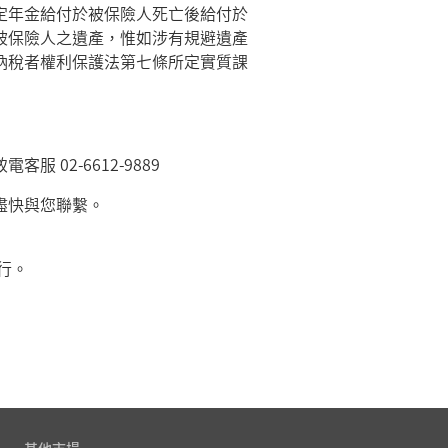
定年金給付於被保險人死亡後給付於
被保險人之遺產，惟如涉有規避遺產
納稅者權利保護法第七條所定實質課
02-6612-9889
盡快與您聯繫。
行。