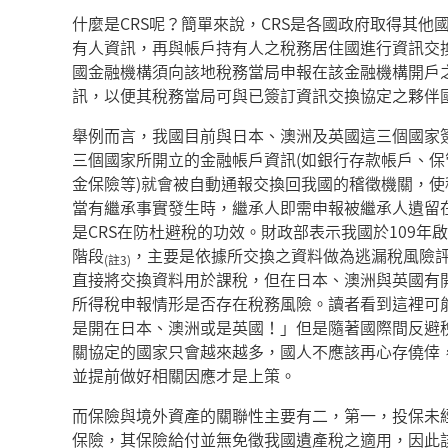
什麼是CRS呢？簡單來說，CRS是各國政府取得其
有人資訊，再與帳戶持有人之稅務居住國進行資訊交
國金融機構須向該地稅務當局申報在該金融機構開戶
訊，以便其稅務當局可與已簽訂資訊交換協定之夥伴
舉例而言，我國目前與日本、澳洲及英國這三個國家簽
三個國家所開立的金融帳戶資訊(如銀行存款帳戶、
金保險等)就會被自動通報交換回我國的稽徵機關，
當有繼承事實發生時，繼承人即需申報被繼承人遺留
是CRS在防杜避稅的功效。財政部表示我國於109年啟
階段
，主要是依據所交換之資料做為逃漏稅風險
(註3)
直接將交換資料用於課稅，但在日本、澳洲與英國有
所得稅申報情形是否存在稅務風險。讀者看到這裡可
是開在日本、澳洲或是英國！」但是隨著國際間反避
關協定的國家只會越來越多，國人不應該再心存僥倖
並提前做好相關因應才是上策。
而保險與境外資產的關聯性主要有二，第一，投保未
保險，其保險給付並無免徵我國遺產稅之適用，因此