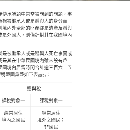
產傳承議題中常常被問到的問題，事
須視被繼承人或是贈與人的身分而
則境內外全部的財產都是遺產及贈與
或是外國人，則僅針對其在我國境內
就是被繼承人或是贈與人死亡事實或
或是其在中華民國境內雖未設有戶
民國境內居留時間合計逾三百六十五
課稅範圍彙整如下表
：
(註2)
贈與稅
課稅對象一
課稅對象一
經常居住
經常居住
境內之國民
境外之國民；
非國民