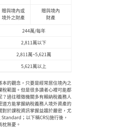
贈與境內或
贈與境內
境外之財產
財產
244萬/每年
2,811萬以下
2,811萬~5,621萬
5,621萬以上
基本的觀念，只要是經常居住境內之
課稅範圍。但是很多讀者心裡可能都
呢？過往稽徵機關多有賴納稅義務人
管道方能掌握納稅義務人境外資產的
關對於課稅資訊掌握益趨於嚴密，尤
 Standard；以下稱CRS)施行後，
高枕無憂。