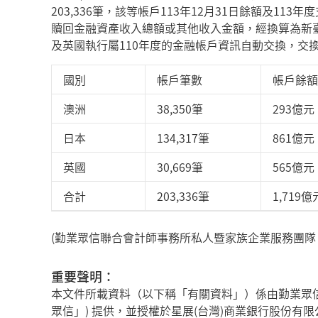
203,336筆，該等帳戶113年12月31日餘額及11
贖回金融資產收入總額或其他收入金額，經換算為新臺
及英國執行屬110年度的金融帳戶資訊自動交換，交
國別
帳戶筆數
帳戶餘額
澳洲
38,350筆
293億元
日本
134,317筆
861億元
英國
30,669筆
565億元
合計
203,336筆
1,719億
(勤業眾信聯合會計師事務所私人暨家族企業服務團隊
重要聲明：
本文件所載資料（以下稱「有關資料」）係由勤業眾
眾信」) 提供，並授權於星展(台灣)商業銀行股份有限