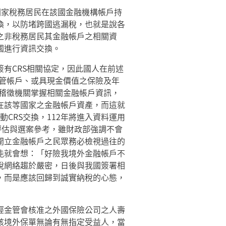
他國家稅務居民在該國金融機構帳戶持
換，以防堵跨國逃漏稅，也就是說各
之非稅務居民其金融帳戶之相關資
國進行資訊交換。
有CRS相關協定，因此國人在前述
保管帳戶、或具現金價值之保險及年
使稽徵機關掌握相關金融帳戶資訊，
在該等國家之金融帳戶資產，而這就
動CRS交換，112年將進入資料運用
評估與選案參考，雖財政部強調不會
開立金融帳戶之民眾務必檢視過往的
能就會想：「好險我境外金融帳戶不
稅網絡趨於嚴密，日後與我國簽署相
，而是應該回歸到誠實納稅的心態，
經金管會核准之外國保險公司之人壽
該境外保單無論有無指定受益人，當