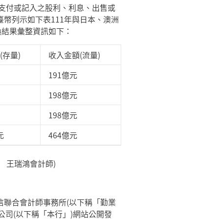
3年度支付或記入之股利、利息、出售或
幣列示如下表111年與日本、澳洲
換結果彙整資訊如下：
(存量)
收入金額(流量)
191億元
198億元
198億元
元
464億元
 王瑞鴻會計師)
信聯合會計師事務所(以下稱「勤業
公司(以下稱「本行」)網站公開發