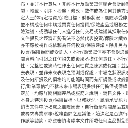
布，並非本行意見，非經本行及勤業眾信聯合會計師
製、轉載、引用、抄襲、修改、散佈或為任何其他方
定人士的特定投資/保險目標、財務狀況、風險承受
並不構成任何申購或買賣任何投資/保險產品或服務之
險建議、或誘導任何人進行任何交易或建議其採取任
文件提及之經濟走勢看法不必然代表投資/保險之績
亦不應被視作或依賴為任何投資/保險建議。除非另有
投資/保險顧問或受託人，本行/勤業眾信亦不會對您
關資料而引起之任何損失或後果承擔任何責任。本行
性、完整性或適時性作出任何性質之陳述或保證；並
去表現，並非未來表現之預測或保證，市場之狀況訊
及任何所提及的價格均可能隨時間而有所調整或改變
行/勤業眾信均不就未來市場表現提供任何擔保或保證
定前，均應詳閱相關產品或服務之說明、銷售文件、
本身之特別投資/保險目標、財務狀況、風險承受能
銷售文件中所揭露之風險因素，自行衡量相關產品或
或尋求專業財務/稅務顧問之建議後，始決定是否進行
作該等諮詢，亦應審慎考慮本文件所載任何產品對您