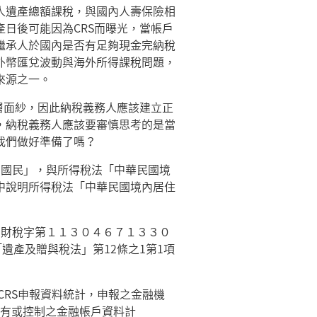
人遺產總額課稅，與國內人壽保險相
日後可能因為CRS而曝光，當帳戶
繼承人於國內是否有足夠現金完納稅
外幣匯兌波動與海外所得課稅問題，
來源之一。
層面紗，因此納稅義務人應該建立正
，納稅義務人應該要審慎思考的是當
我們做好準備了嗎？
的國民」，與所得稅法「中華民國境
中說明所得稅法「中華民國境內居住
台財稅字第１１３０４６７１３３０
「遺產及贈與稅法」第
12
條之
1
第
1
項
年度CRS申報資料統計，申報之金融機
持有或控制之金融帳戶資料計