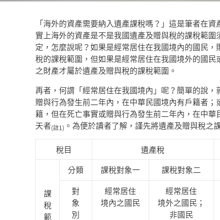
「海外的資產需要納入遺產課稅嗎？」這是筆者在資
實上海外的資產是不是我國遺產及贈與稅的課稅範圍
定，怎麼說呢？如果是經常居住在我國境內的國民，
稅的課稅範圍，但如果是經常居住在我國境外的國民
之財產才屬於遺產及贈與稅的課稅範圍。
再者，何謂「經常居住在我國境內」呢？簡單的說，
贈與行為發生前二年內，在中華民國境內有戶籍者；
籍，但在死亡事實或贈與行為發生前二年內，在中華
天者
。為便於讀者了解，謹先將遺產及贈與稅之
(
註
1)
稅目
遺產稅
分類
課稅對象一
課稅對象二
對
經常居住
經常居住
課
象
境內之國民
境外之國民；
稅
別
非國民
範