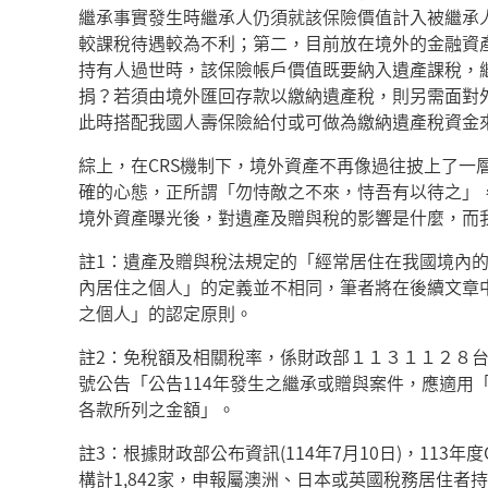
繼承事實發生時繼承人仍須就該保險價值計入被繼承
較課稅待遇較為不利；第二，目前放在境外的金融資產
持有人過世時，該保險帳戶價值既要納入遺產課稅，
捐？若須由境外匯回存款以繳納遺產稅，則另需面對
此時搭配我國人壽保險給付或可做為繳納遺產稅資金
綜上，在CRS機制下，境外資產不再像過往披上了一
確的心態，正所謂「勿恃敵之不來，恃吾有以待之」
境外資產曝光後，對遺產及贈與稅的影響是什麼，而
註1：遺產及贈與稅法規定的「經常居住在我國境內
內居住之個人」的定義並不相同，筆者將在後續文章
之個人」的認定原則。
註2：免稅額及相關稅率，係財政部１１３１１２８
號公告「公告
114
年發生之繼承或贈與案件，應適用
各款所列之金額」。
註3：根據財政部公布資訊(114年7月10日)，113
構計1,842家，申報屬澳洲、日本或英國稅務居住者