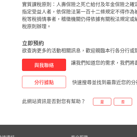
實質課稅原則：人壽保險之死亡給付及年金保險之確
指定受益人者，依保險法第一百十二條規定不得作為
稅等稅捐情事者，稽徵機關仍得依據有關稅法規定或
稅原則辦理。
立即預約
欲查詢更多的活動相關訊息，歡迎親臨本行各分行或致電客服 
讓我們知道您的需求，我們將
與我聯絡
分行據點
快速搜尋並找到最靠近您的分
此網站資訊是否對您有幫助？
是
否