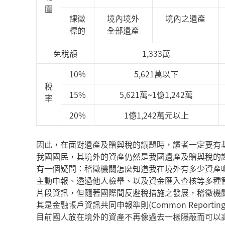
圍
課徵
境內境外
境內之遺產
標的
全部遺產
免稅額
1,333萬
10%
5,621萬以下
稅
15%
5,621萬~1億
1,242
萬
率
20%
1億1,242萬元以上
因此，在面對遺產及贈與稅的議題時，讀者一定要有
我國國民，其境外的資產仍然是我國遺產及贈與稅的
有一個疑問：稽徵機關怎麼知道我在境外有多少資產
主動申報、透過他人檢舉、以及資金匯入查核等多種
片段資訊，但隨著國際間反避稅措施之發展，稽徵機
其是金融帳戶資訊共同申報準則(Common Reporting
目前國人放在境外的資產不再像過去一樣隱蔽而可以