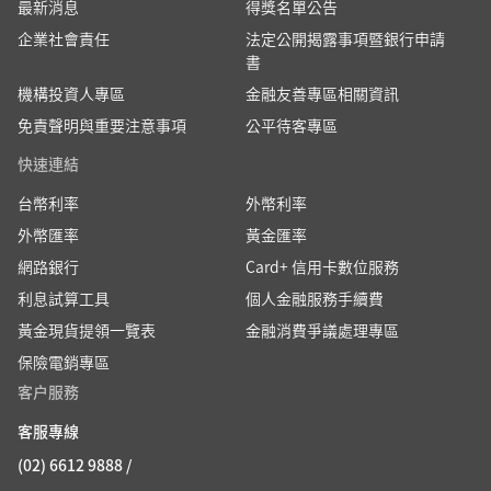
最新消息
得獎名單公告
企業社會責任
法定公開揭露事項暨銀行申請
書
機構投資人專區
金融友善專區相關資訊
免責聲明與重要注意事項
公平待客專區
快速連結
台幣利率
外幣利率
外幣匯率
黃金匯率
網路銀行
Card+ 信用卡數位服務
利息試算工具
個人金融服務手續費
黃金現貨提領一覽表
金融消費爭議處理專區
保險電銷專區
客户服務
客服專線
(02) 6612 9888 /