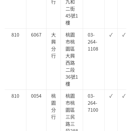
行
九和
二街
45號1
樓
810
6067
大
桃園
03-
✓
✓
興
市桃
264-
分
園區
1108
行
大興
西路
二段
36號1
樓
810
0054
桃
桃園
03-
✓
✓
園
市桃
264-
分
園區
7100
行
三民
路三
段288