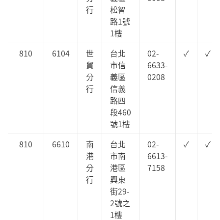
行
松智
路1號
1樓
810
6104
世
台北
02-
✓
✓
貿
市信
6633-
分
義區
0208
行
信義
路四
段460
號1樓
810
6610
南
台北
02-
✓
✓
港
市南
6613-
分
港區
7158
行
興東
街29-
2號之
1樓