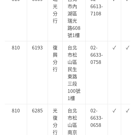
光
市內
6613-
分
湖區
7108
行
瑞光
路608
號1樓
810
6193
復
台北
02-
✓
✓
興
市松
6633-
分
山區
0758
行
民生
東路
三段
100號
1樓
810
6285
光
台北
02-
✓
✓
復
市松
6633-
分
山區
0658
行
南京