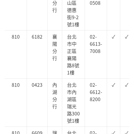
分
山區
0508
行
德惠
街9-2
號1樓
810
6182
襄
台北
02-
✓
✓
陽
市中
6613-
分
正區
7008
行
襄陽
路8號
1樓
810
0423
內
台北
02-
✓
✓
湖
市內
6612-
分
湖區
8200
行
瑞光
路300
號1樓
810
6609
瑞
台北
02-
✓
✓