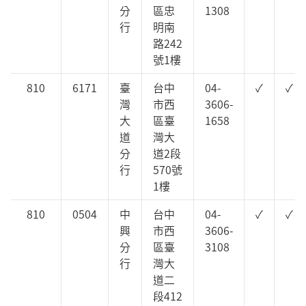
分
區忠
1308
行
明南
路242
號1樓
810
6171
臺
台中
04-
✓
✓
灣
市西
3606-
大
區臺
1658
道
灣大
分
道2段
行
570號
1樓
810
0504
中
台中
04-
✓
✓
興
市西
3606-
分
區臺
3108
行
灣大
道二
段412