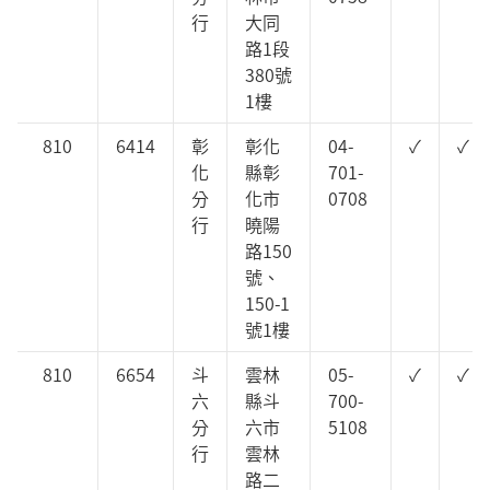
行
大同
路1段
380號
1樓
810
6414
彰
彰化
04-
✓
✓
化
縣彰
701-
分
化市
0708
行
曉陽
路150
號、
150-1
號1樓
810
6654
斗
雲林
05-
✓
✓
六
縣斗
700-
分
六市
5108
行
雲林
路二