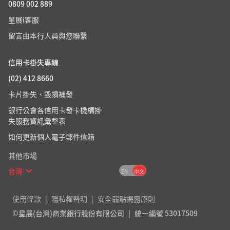
0809 002 889
星展i客服
留言由本行人員與您聯繫
信用卡掛失專線
(02) 412 8660
卡片掛失、毀損補發
銀行公會各信用卡發卡機構掛
失服務資訊彙整表
如何更新個人電子郵件信箱
其他市場
台灣
EN
中文
使用條款
隱私權聲明
安全弱點揭露原則
©星展(台灣)商業銀行股份有限公司
統一編號 53017509