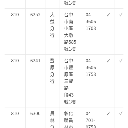
號1樓
810
6252
大
台中
04-
✓
✓
益
市南
3606-
分
屯區
1708
行
大墩
路585
號1樓
810
6241
豐
台中
04-
✓
✓
原
市豐
3606-
分
原區
1758
行
三豐
路一
段43
號1樓
810
6300
員
彰化
04-
✓
✓
林
縣員
701-
分
林市
0758