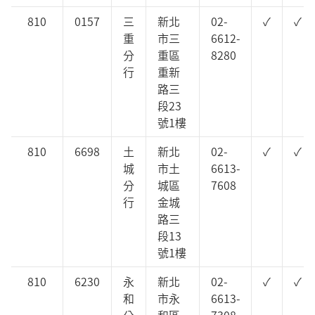
810
0157
三
新北
02-
✓
✓
重
市三
6612-
分
重區
8280
行
重新
路三
段23
號1樓
810
6698
土
新北
02-
✓
✓
城
市土
6613-
分
城區
7608
行
金城
路三
段13
號1樓
810
6230
永
新北
02-
✓
✓
和
市永
6613-
分
和區
7308