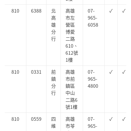
810
6388
北
高雄
07-
✓
✓
高
市左
965-
雄
營區
6058
分
博愛
行
二路
610、
612號
1樓
810
0331
前
高雄
07-
✓
✓
鎮
市前
965-
分
鎮區
4800
行
中山
二路6
號1樓
810
0559
四
高雄
07-
✓
✓
維
市苓
965-