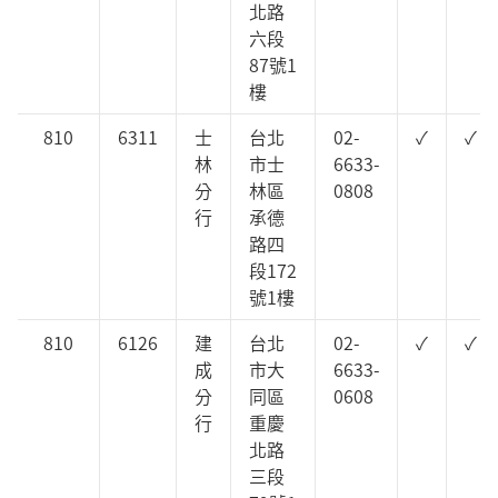
北路
六段
87號1
樓
810
6311
士
台北
02-
✓
✓
林
市士
6633-
分
林區
0808
行
承德
路四
段172
號1樓
810
6126
建
台北
02-
✓
✓
成
市大
6633-
分
同區
0608
行
重慶
北路
三段