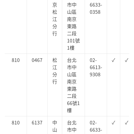
京
市中
6633-
松
山區
0358
江
南京
分
東路
行
二段
101號
1樓
810
0467
松
台北
02-
✓
✓
江
市中
6613-
分
山區
9308
行
南京
東路
二段
66號1
樓
810
6137
中
台北
02-
✓
✓
山
市中
6633-