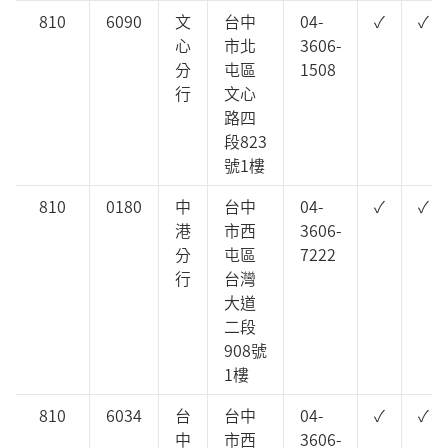
810
6090
文
台中
04-
✓
✓
心
市北
3606-
分
屯區
1508
行
文心
路四
段823
號1樓
810
0180
中
台中
04-
✓
✓
港
市西
3606-
分
屯區
7222
行
台灣
大道
二段
908號
1樓
810
6034
台
台中
04-
✓
✓
中
市西
3606-