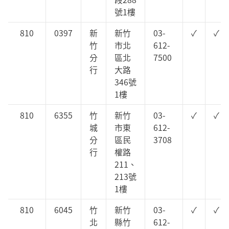
號1樓
810
0397
新
新竹
03-
✓
✓
竹
市北
612-
分
區北
7500
行
大路
346號
1樓
810
6355
竹
新竹
03-
✓
✓
城
市東
612-
分
區民
3708
行
權路
211、
213號
1樓
810
6045
竹
新竹
03-
✓
✓
北
縣竹
612-