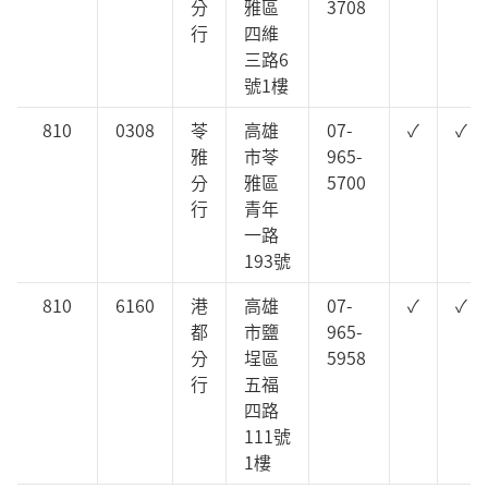
分
雅區
3708
行
四維
三路6
號1樓
810
0308
苓
高雄
07-
✓
✓
雅
市苓
965-
分
雅區
5700
行
青年
一路
193號
810
6160
港
高雄
07-
✓
✓
都
市鹽
965-
分
埕區
5958
行
五福
四路
111號
1樓