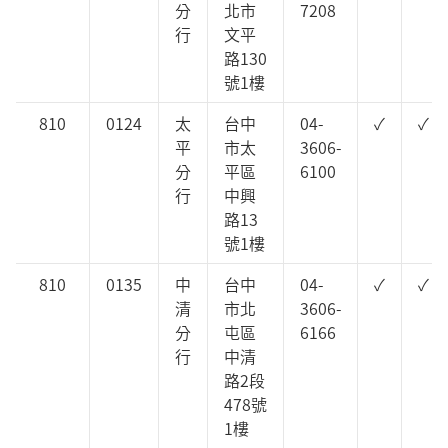
分
北市
7208
行
文平
路130
號1樓
810
0124
太
台中
04-
✓
✓
平
市太
3606-
分
平區
6100
行
中興
路13
號1樓
810
0135
中
台中
04-
✓
✓
清
市北
3606-
分
屯區
6166
行
中清
路2段
478號
1樓