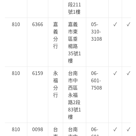
段211
號1樓
810
6366
嘉
嘉義
05-
✓
✓
義
市東
310-
分
區垂
3108
行
楊路
35號1
樓
810
6159
永
台南
06-
✓
✓
福
市中
601-
分
西區
7508
行
永福
路2段
83號1
樓
810
0098
台
台南
06-
✓
✓