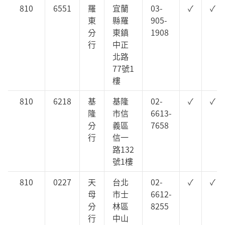
810
6551
羅
宜蘭
03-
✓
✓
東
縣羅
905-
分
東鎮
1908
行
中正
北路
77號1
樓
810
6218
基
基隆
02-
✓
✓
隆
市信
6613-
分
義區
7658
行
信一
路132
號1樓
810
0227
天
台北
02-
✓
✓
母
市士
6612-
分
林區
8255
行
中山