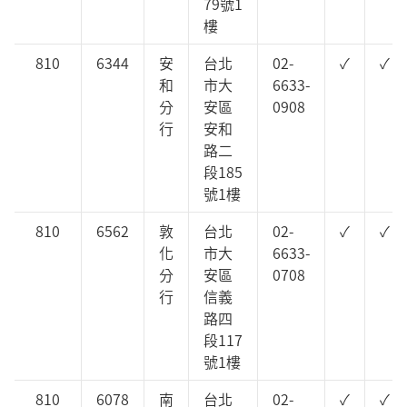
79號1
樓
810
6344
安
台北
02-
✓
✓
和
市大
6633-
分
安區
0908
行
安和
路二
段185
號1樓
810
6562
敦
台北
02-
✓
✓
化
市大
6633-
分
安區
0708
行
信義
路四
段117
號1樓
810
6078
南
台北
02-
✓
✓