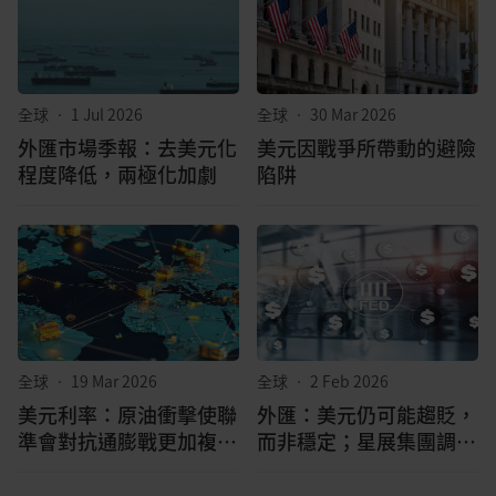
全球
•
1 Jul 2026
全球
•
30 Mar 2026
外匯市場季報：去美元化
美元因戰爭所帶動的避險
程度降低，兩極化加劇
陷阱
全球
•
19 Mar 2026
全球
•
2 Feb 2026
美元利率：原油衝擊使聯
外匯：美元仍可能趨貶，
準會對抗通膨戰更加複雜
而非穩定；星展集團調整
化；外匯市場：聯準會維
人民幣和馬幣預測值
持利率不變，略偏鷹派立