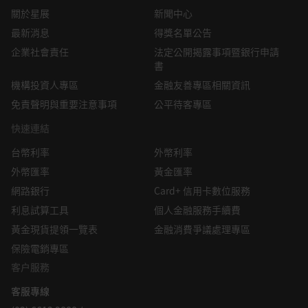
關於星展
新聞中心
最新消息
得獎名單公告
企業社會責任
法定公開揭露事項暨銀行申請
書
機構投資人專區
金融友善專區相關資訊
免責聲明與重要注意事項
公平待客專區
快速連結
台幣利率
外幣利率
外幣匯率
黃金匯率
網路銀行
Card+ 信用卡數位服務
利息試算工具
個人金融服務手續費
黃金現貨提領一覽表
金融消費爭議處理專區
保險電銷專區
客户服務
客服專線