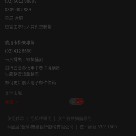
(02) 6612 9888 /
0809 002 889
星展i客服
留言由本行人員與您聯繫
信用卡掛失專線
(02) 412 8660
卡片掛失、毀損補發
銀行公會各信用卡發卡機構掛
失服務資訊彙整表
如何更新個人電子郵件信箱
其他市場
台灣
EN
中文
使用條款
隱私權聲明
安全弱點揭露原則
©星展(台灣)商業銀行股份有限公司
統一編號 53017509