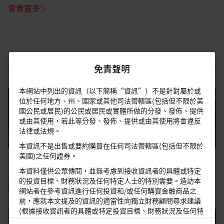
查看更多
場
另類投資
免責聲明
本網站中列出的資訊（以下簡稱“資訊”）不是針對屬於或
位於任何地方、州、國家或其他司法管轄區(包括但不限於美
國公民或居民)的公民或居民或實體所做的分發、發佈、提供
或由其使用，若此等分發、發佈、提供或由其使用將會違反
法律或法規。
本資訊不是出售或要約購買在任何司法管轄區(包括但不限於
美國)之任何證券。
全球
•
21 May 2026
全球
•
25 Mar 2026
本資料僅供公眾傳閱，並無考慮到接收資訊者的具體或特定
黃金：維持長期建設性觀
另類投資：黃金短線有
的投資目標、財務狀況及任何特定人士的特別需要。造訪本
點
壓，但長線樂觀
網站者在參考資訊進行任何投資和/或任何購買金融商品之
前，應就本文提及的資訊的適當性向獨立財務顧問尋求建議
(根據接收資訊者的具體或特定投資目標、財務狀況及任何特
定人士的特別需要)。