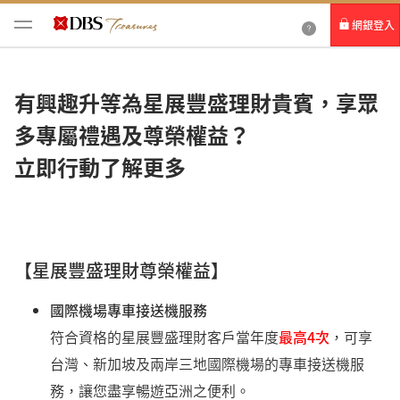
網銀登入
個人網路銀行
有興趣升等為星展豐盛理財貴賓，享眾
Card+ 信用卡數位服務
多專屬禮遇及尊榮權益？
企業網路銀行
立即行動了解更多
【星展豐盛理財尊榮權益】
國際機場專車接送機服務
符合資格的星展豐盛理財客戶當年度
最高4次
，可享
台灣、新加坡及兩岸三地國際機場的專車接送機服
務，讓您盡享暢遊亞洲之便利。