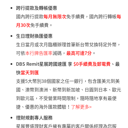
跨行提款及轉帳優惠
國內跨行提款
每月無限次
免手續費，國內跨行轉帳
每
月30次
免手續費。
生日理財換匯優惠
生日當月或次月臨櫃辦理首筆新台幣兌換特定外幣，
可依
本行牌告匯率
減碼，
最高可達7分
。
DBS Remit星展跨國速匯 享
$0手續費及郵電費
、最
快
當天到匯
支援5大幣別38個國家之任一銀行，包含匯美元到美
國、澳幣到澳洲、新幣到新加坡、日圓到日本、歐元
到歐元區，不受營業時間限制，隨時隨地享有最便
捷、優惠的海外匯款體驗！
了解更多
>
理財規劃專人服務
星展豐盛理財客戶擁有專屬的客戶關係經理為您服