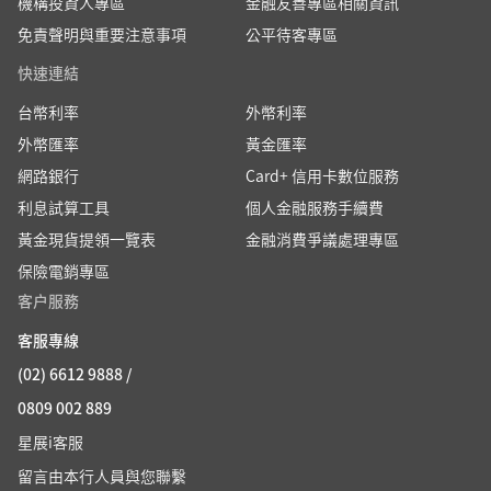
機構投資人專區
金融友善專區相關資訊
免責聲明與重要注意事項
公平待客專區
快速連結
台幣利率
外幣利率
外幣匯率
黃金匯率
網路銀行
Card+ 信用卡數位服務
利息試算工具
個人金融服務手續費
黃金現貨提領一覽表
金融消費爭議處理專區
保險電銷專區
客户服務
客服專線
(02) 6612 9888 /
0809 002 889
星展i客服
留言由本行人員與您聯繫