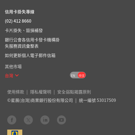
信用卡掛失專線
(02) 412 8660
卡片掛失、毀損補發
銀行公會各信用卡發卡機構掛
失服務資訊彙整表
如何更新個人電子郵件信箱
其他市場
台灣
EN
中文
使用條款
隱私權聲明
安全弱點揭露原則
©星展(台灣)商業銀行股份有限公司
統一編號 53017509