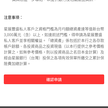
注意事項：
星展豐盛私人客戶之資格門檻為月均額總資產達等值新台幣
3,000萬元（含）以上，如達前述門檻，得申請為星展豐盛
私人客戶並享相關權益。「總資產」係包括於本行之各存款
帳戶餘額、各投資商品之投資現值（以本行提供之參考價格
計算之，如無參考價格，則以投資商品之名目本金計算）及
經由星展銀行（台灣）投保之各項有效保單所繳交之累計保
險費加總計算。
確認申請