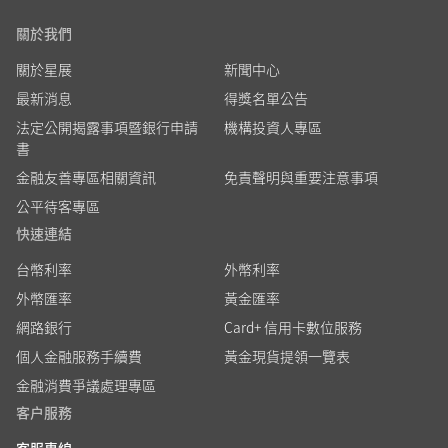
關於我們
關於星展
新聞中心
最新消息
得獎名單公告
法定公開揭露事項暨銀行申請
機構投資人專區
書
金融友善專區相關資訊
免責聲明與重要注意事項
公平待客專區
快速連結
台幣利率
外幣利率
外幣匯率
黃金匯率
網路銀行
Card+ 信用卡數位服務
個人金融服務手續費
黃金現貨提領一覽表
金融消費爭議處理專區
客户服務