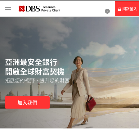
網銀登入
個人網路銀行
Card+ 信用卡數位服務
企業網路銀行
亞洲最安全銀行
開啟全球財富契機
拓展您的視野，提升您的財富
加入我們