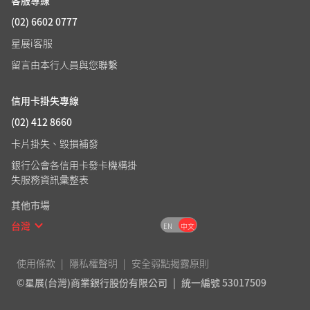
客服專線
(02) 6602 0777
星展i客服
留言由本行人員與您聯繫
信用卡掛失專線
(02) 412 8660
卡片掛失、毀損補發
銀行公會各信用卡發卡機構掛
失服務資訊彙整表
其他市場
台灣
EN
中文
使用條款
隱私權聲明
安全弱點揭露原則
©星展(台灣)商業銀行股份有限公司
統一編號 53017509