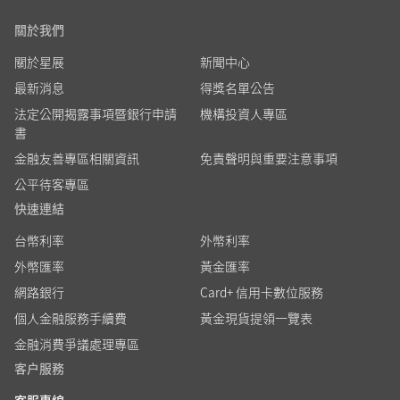
關於我們
關於星展
新聞中心
最新消息
得獎名單公告
法定公開揭露事項暨銀行申請
機構投資人專區
書
金融友善專區相關資訊
免責聲明與重要注意事項
公平待客專區
快速連結
台幣利率
外幣利率
外幣匯率
黃金匯率
網路銀行
Card+ 信用卡數位服務
個人金融服務手續費
黃金現貨提領一覽表
金融消費爭議處理專區
客户服務