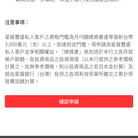
注意事項：
星展豐盛私人客戶之資格門檻為月均額總資產達等值新台幣
3,000萬元（含）以上，如達前述門檻，得申請為星展豐盛
私人客戶並享相關權益。「總資產」係包括於本行之各存款
帳戶餘額、各投資商品之投資現值（以本行提供之參考價格
計算之，如無參考價格，則以投資商品之名目本金計算）及
經由星展銀行（台灣）投保之各項有效保單所繳交之累計保
險費加總計算。
確認申請