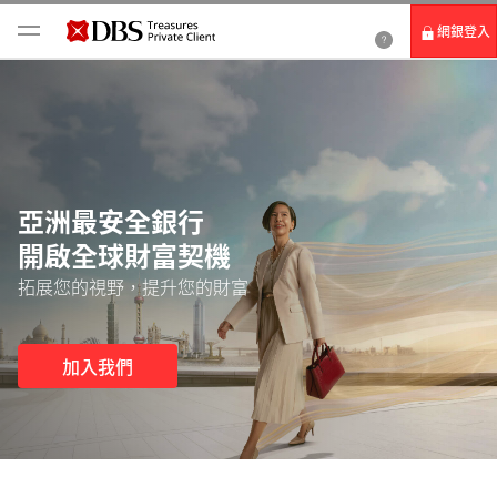
網銀登入
個人網路銀行
Card+ 信用卡數位服務
企業網路銀行
亞洲最安全銀行
開啟全球財富契機
拓展您的視野，提升您的財富
加入我們