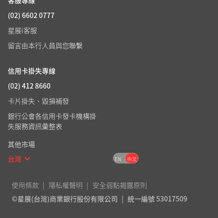
客服專線
(02) 6602 0777
星展i客服
留言由本行人員與您聯繫
信用卡掛失專線
(02) 412 8660
卡片掛失、毀損補發
銀行公會各信用卡發卡機構掛
失服務資訊彙整表
其他市場
台灣
EN
中文
使用條款
隱私權聲明
安全弱點揭露原則
©星展(台灣)商業銀行股份有限公司
統一編號 53017509