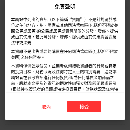
Computing）的觀點（
星展投資總監觀點
】
量子運算：前
免責聲明
瞻性技術，但距離商業應用仍然遙遠
）以來，隨著私人資本
持續湧入、各國政府投入巨額資金，以及首批商業收入開始
本網站中列出的資訊（以下簡稱“資訊”）不是針對屬於或
實現，量子運算產業的關注度日益提升。其策略性影響也越
位於任何地方、州、國家或其他司法管轄區(包括但不限於美
國公民或居民)的公民或居民或實體所做的分發、發佈、提供
來越引人關注，包括挑戰現有加密標準、暴露銀行系統的脆
或由其使用，若此等分發、發佈、提供或由其使用將會違反
弱性，到在製藥和金融模型領域釋放巨大的經濟價值。然
法律或法規。
而，這項技術要實現真正的經濟影響，仍有漫長、不確定且
本資訊不是出售或要約購買在任何司法管轄區(包括但不限於
充滿艱鉅技術障礙的道路。對於受炒作吸引的投資者來說，
美國)之任何證券。
最好是能以務實的態度來審視這份熱情。
本資料僅供公眾傳閱，並無考慮到接收資訊者的具體或特定
政府和企業交易為量子運算注入了動力
。今年5月，美國政
的投資目標、財務狀況及任何特定人士的特別需要。造訪本
府根據晶片與科學法案向九家量子科技公司提供20億美元
網站者在參考資訊進行任何投資和/或任何購買金融商品之
前，應就本文提及的資訊的適當性向獨立財務顧問尋求建議
的資金，換取少數股權，此舉展現其對量子技術戰略決心。
閱讀更多
(根據接收資訊者的具體或特定投資目標、財務狀況及任何特
其中，IBM就將獲得10億美元，用於建立國內晶片製造合資
定人士的特別需要)。
企業；其餘資金將由GlobalFoundries、D-Wave、Rigetti
和Infleqtion等公司共享。同時，併購交易正在整合供應
取消
接受
鏈。 D-Wave在1月以5.5億美元收購Quantum Circuits，為
免責聲明
其提供了第二個平台；IonQ計劃以18億美元收購SkyWater
本資訊是由星展銀行集團公司（公司註冊號： 196800306E）
Technology，將確保美國的晶圓代工產能。這些舉措與其
（以下簡稱“
星展銀行
”）發佈僅供參考。其所依據的資訊或意