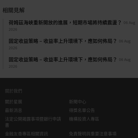
說是為了短期獲利，不如說是為了確保規模化所需的硬體和
見搜集自據信可靠之來源，但未經
星展銀行
、其關係企業、關聯
相關見解
專業知識。
公司及聯屬公司（統稱“
星展集團
”獨立核實，在法律允許的最
大範圍內，星展集團針對本資訊的準確性、完整性、時效性或者
最新財報結果揭示了雙重現實
。2026年第一季純粹型領導
荷姆茲海峽重新開放的進展，短期市場將持續震盪？
06 Aug
正確性不作任何聲明或保證（含明示或暗示）。本資訊所含的意
企業的財報，同時展現了進步與挑戰。IonQ 公布了創紀錄
2026
見和預期內容可能隨時更改，恕不另行通知。本資訊的發佈和散
的營收，年增長超過六倍，並上調了財測。Rigetti 受惠於
佈不構成也不意味著星展集團對資訊中出現的任何個人、實體、
固定收益策略 – 收益率上升環境下，應如何佈局？
06 Aug
系統出貨量成長，營收成長了兩倍。然而，D-Wave 的營收
服務或產品表示任何形式的認可。以往的任何業績、推斷、預測
2026
卻因2025年第一季的大規模資產出售而呈現年減，儘管預
或結果模擬並不必然代表任何投資或證券的未來或可能實現的業
訂量激增至超過3,000萬美元。整個產業的剩餘履約義務正
績。外匯交易蘊含風險。您應該瞭解外匯匯率的波動可能會給您
固定收益策略 – 收益率上升環境下，應如何佈局？
06 Aug
帶來損失。必要或適當時，您應該徵求自己的獨立的財務、稅務
在增加，這代表客戶實際投入金額。然而，巨額的營運虧損
2026
或法律顧問的意見或進行此類獨立調查。
和大量的現金消耗依然存在，預計這四家領導企業在未來五
年內仍將持續虧損，這提醒我們，該產業的投資遠高於其獲
本資訊的發佈不是也不構成任何認購或達成任何交易之要約、推
利。
薦、邀請或招攬的一部分；在以下情況下，本資訊亦非邀請公眾
關於我們
認購或達成任何交易，也不允許向公眾提出認購或達成任何交易
技術與營運上的障礙依然嚴峻
。儘管資金方面利多，但核心
關於星展
之要約，也不應被如此看待：例如在所在司法轄區或國家/地
新聞中心
挑戰依然存在。量子位元對雜訊仍然極度敏感；錯誤校正技
區，此類要約、推薦、邀請或招攬係未經授權；向目標物件進行
最新消息
得獎名單公告
術需要將每個邏輯量子位元透過數千甚至數百萬個實體量子
此類要約、推薦、邀請或招攬係不合法；進行此類要約、推薦、
法定公開揭露事項暨銀行申請
機構投資人專區
位元來編碼），需該項技術仍處於萌芽階段。可擴展性不僅
邀請或招攬係違反法律法規；或在此類司法轄區或國家/地區星
書
需要更多量子位元，還包括可靠的互連、低溫基礎設施（將
展集團需要滿足任何註冊規定。本資訊、資訊中描述或出現的服
金融友善專區相關資訊
免責聲明與重要注意事項
操作環境降至絕對零度），以及控制電子元件；這是一個系
務或產品不專門用於或專門針對任何特定司法轄區的公眾。