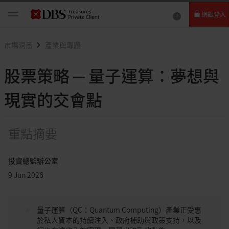
網銀登入
個人網路銀行
市場洞悉
產業與專題
Card+ 信用卡數位服務
股票策略 ─ 量子運算：夢想與
企業網路銀行
現實的交會點
重點摘要
投資總監辦公室
9 Jun 2026
量子運算（QC：Quantum Computing）產業正受惠
於私人資本的持續注入、政府補助與政策支持，以及