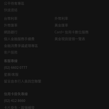
統層級的問題，同時挑戰工程與物理極限。
公平待客專區
本資訊是星展銀行的財產，受適用的相關智慧財產權法保護。本
快速連結
資訊不允許以任何方式（包括電子、印刷或者現在已知或以後開
雪上加霜的是，目前尚無主導性且經過驗證的量子位元技
發的其他媒介）進行複製、傳輸、出售、散佈、出版、廣播、傳
術。目前部署的主要方法有五種：超導電路、囚禁離子、光
台幣利率
外幣利率
閱、修改、傳播或商業開發。
子系統、中性原子和矽自旋量子位元。每種方法在速度、保
外幣匯率
黃金匯率
真度、可擴展性和製造可行性方面各有優劣，但目前尚未有
星展集團及其相關的董事、管理人員和/或員工可能對所提及證
網路銀行
Card+ 信用卡數位服務
任何一種技術能取得決定性的領先，這導致投資、人才、標
券擁有部位或其他利益，也可能進行交易，且可能向其中所提及
個人金融服務手續費
黃金現貨提領一覽表
的任何個人或實體提供或尋求提供經紀、投資銀行和其他銀行或
準制定和商業化進程分散。
金融消費爭議處理專區
金融服務。
人才長期短缺、脆弱且專業化的供應鏈，以及維持必要環境
客户服務
在法律允許的最大範圍內，星展集團不對因任何依賴和/或使用
的高昂成本都增加了負擔。大多數專家認為，廣泛的商業優
本資訊（包括任何錯誤、遺漏或錯誤陳述、疏忽或其他問題）或
勢，特別是在金融、製藥或原物料學領域，還需等待5到10
客服專線
進一步溝通產生的任何種類的任何損失或損害（包括直接、特
年或更長時間才能實現。混合式量子－經典方法或許能帶來
(02) 6602 0777
殊、間接、後果性、附帶或利潤損失）承擔責任，即使星展集團
早期價值，到2030年代中期，其全部經濟效益可能高達數
星展i客服
已被告知存在損失可能性也是如此。
兆美元，但只有在實現容錯能力之後才能真正實現。
留言由本行人員與您聯繫
若散佈或使用本資訊違反任何司法轄區或國家/地區的法律或法
本質上，量子科學的投資理念需要克服以下障礙，投資人才
規，則本資訊不得為任何人或實體在該司法轄區或國家/地區散
能期待其持續的投資價值：
佈或使用。本資訊由 (a) 星展銀行集團公司在新加坡；(b) 星展銀
信用卡掛失專線
行（中國）有限公司在中國大陸；(c) 星展銀行（香港）有限責
量子位元的波動性及其大規模控制
(02) 412 8660
任公司在中國香港[DBS CY1] ；(d) 星展（台灣）商業銀行股份
缺乏應用案例與商業價值
卡片掛失、毀損補發