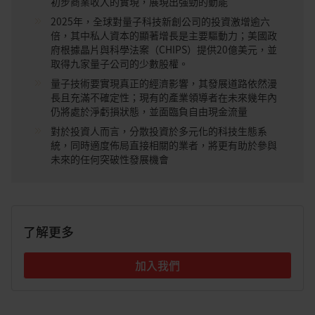
初步商業收入的實現，展現出強勁的動能
2025年，全球對量子科技新創公司的投資激增逾六
倍，其中私人資本的顯著增長是主要驅動力；美國政
府根據晶片與科學法案（CHIPS）提供20億美元，並
取得九家量子公司的少數股權。
量子技術要實現真正的經濟影響，其發展道路依然漫
長且充滿不確定性；現有的產業領導者在未來幾年內
仍將處於淨虧損狀態，並面臨負自由現金流量
對於投資人而言，分散投資於多元化的科技生態系
統，同時適度佈局直接相關的業者，將更有助於參與
未來的任何突破性發展機會
了解更多
加入我們