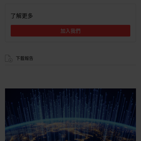
了解更多
加入我們
下載報告