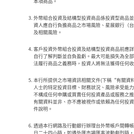
本項商品。
外幣組合投資及結構型投資商品係投資型商品並
資人應自行負擔商品之市場風險、星展銀行（台
及相關風險。
客戶投資外幣組合投資及結構型投資商品前應詳
自行了解判斷並自負盈虧。最大可能損失為全部
法履行商品之義務時，投資人將無法獲得任何收
本行所提供之市場資訊相關文件(下稱“有關資
人士的特定投資目標、財務狀況、風險承受能力
不構成任何申購或買賣任何投資產品或服務之推
有關資料並非、亦不應被視作或依賴為任何投資
件說明。
透過本行網路及行動銀行辦理台外幣帳戶間轉帳
日二十四小時，如遇外匯市場匯率波動劇烈時，