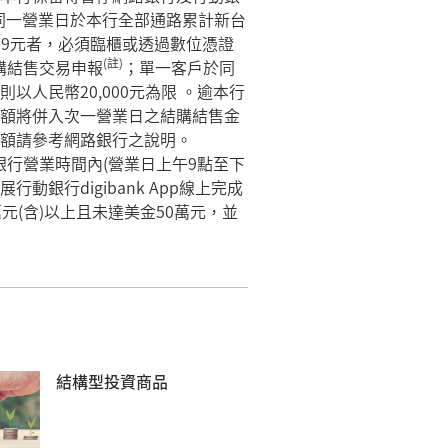
同一營業日於本行全部通路累計新台
999元者，必須臨櫃或透過數位憑證
(註)
結購結售交易申報
；單一客戶於同
人民幣20,000元為限 。逾本行
額將併入次一營業日之結購結售金
額請參考網路銀行之說明。
行營業時間內(營業日上午9點至下
動銀行digibank App線上完成
元(含)以上且未達美金50萬元，並
結構型投資商品