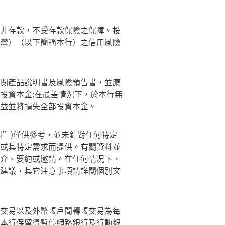
非存款，不受存款保險之保障。投
灣）（以下簡稱本行）之信用風險
閱產品說明書及風險預告書，並應
投資本金:在最差情況下，於本行無
益並將損失全部投資本金。
料”)僅供參考，並未針對任何特定
或其特定需求而提供。有關資料並
介、要約或邀請。在任何情况下，
建議，其它注意事項請詳閱個別文
交易以及外幣帳戶間轉帳交易為每
本行保留得暫停網路銀行及行動銀