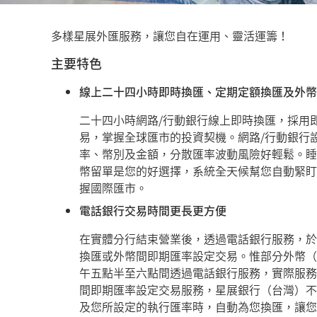
多樣星展外匯服務，讓您自在運用、靈活運籌！
主要特色
線上二十四小時即時換匯、定期定額換匯及外幣
二十四小時網路/行動銀行線上即時換匯，採用
易，掌握全球匯市的投資契機。網路/行動銀行
率、幣別及金額，分散匯率波動風險好輕鬆。睡
幣留單是您的好選擇，系統全天候幫您自動緊盯
握國際匯市。
電話銀行交易時間更長更方便
在實體分行結束營業後，透過電話銀行服務，於
換匯或外幣間即期匯率設定交易。惟部分外幣（
午五點半至六點間透過電話銀行服務，實際服務
間即期匯率設定交易服務，星展銀行（台灣）不
及您所設定的執行匯率時，自動為您換匯，讓您