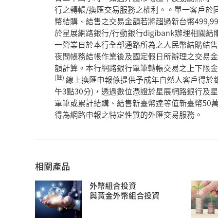
行之轉帳/換匯交易服務之權利。。單一客戶於
幣結購、結售之交易金額若將超過新台幣499,
於星展網路銀行/行動銀行digibank辦理相關
一營業日於本行全部通路所為之人民幣結購結售則以
夜間帳務結帳作業後及國定假日所辦理之交易金
額計算。本行網路銀行單筆轉帳交易之上下限金
(註)
線上換匯申報係提供予成年自然人客戶得於銀
午3點30分)，透過數位憑證於星展網路銀行及星展行
單筆或累計結購、結售新臺幣達等值新臺幣50萬
得為網路申報之特定性質的外匯交易服務。
相關產品
外幣組合投資
與黃金外幣組合投資