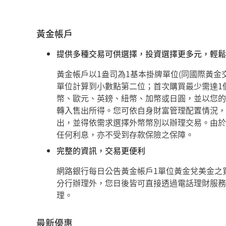
黃金帳戶
提供多種交易可供選擇，投資選擇更多元，輕鬆
黃金帳戶以1盎司為1基本掛牌單位(同國際黃金
單位計算到小數點第二位；首次購買最少需達1
幣、歐元、英鎊、紐幣、加幣或日圓，並以您的
轉入售出所得。您可依自身財富管理配置情況，
出，並得依需求選擇外幣幣別以辦理交易。由於
任何利息，亦不受到存款保險之保障。
完整的資訊，交易更便利
網路銀行每日公告黃金帳戶1單位黃金兌美金之
分行辦理外，您日後皆可直接透過電話理財服務
理。
最新優惠