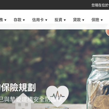
您現在位於
務
存款
信用卡
投資
貸款
保險
的保險規劃
己與摯愛建構安全防護傘