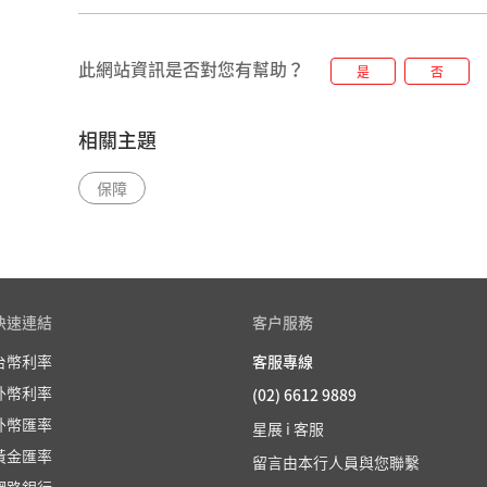
此網站資訊是否對您有幫助？
是
否
相關主題
保障
快速連結
客户服務
台幣利率
客服專線
外幣利率
(02) 6612 9889
外幣匯率
星展 i 客服
黃金匯率
留言由本行人員與您聯繫
網路銀行