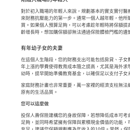
對於初入職場的年輕人來說，規劃基本的實支實付醫
來財務抗壓能力的第一步。通常一個人越年輕，他所
買。如果個人預算足夠，可以考慮趁年輕時將保額提
齡增長時，想加購保額卻無法通過保險體檢門檻的遺
有年幼子女的夫妻
在這個人生階段，您的財務支出可能包括房貸、子女
年上漲的學費使得教育成本隨之提高，尤其是海外求
幼時，提早開始準備教育基金，以確保足以支付子女
家庭財務計畫也非常重要，萬一家裡的經濟支柱無法
原有的生活品質。
您可以這麼做
投保人壽保險建構您的身故保障，若想降低成本可考
足夠，並同時希望擁有保障與累積現金價值的功能，
充足，建議您保額規劃應為年收入的10倍。當然，保