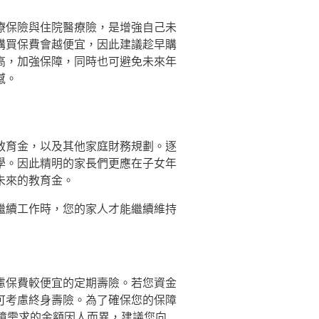
療保險與住院醫療險，是增強自己未
購買保費會越便宜，因此建議趁早購
高，加強保障，同時也可避免未來年
憾。
教育金，以及其他家庭財務規劃。逐
學。因此精明的家長們更應在子女年
未來的教育金。
繼續工作時，您的家人才能繼續維持
慮保費較便宜的定期壽險。若您資金
可考慮終身壽險。為了確保您的保障
障需求的金額因人而異，建議您向