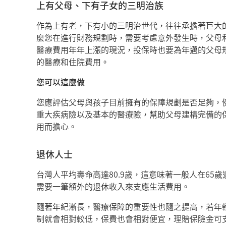
上有父母、下有子女的三明治族
作為上有老，下有小的三明治世代，往往承擔著巨大
麼您在進行財務規劃時，需要考慮意外發生時，父母
醫療費用年年上漲的現況，投保時也要為年邁的父母
的醫療和住院費用。
您可以這麼做
您應評估父母與孩子目前擁有的保障規劃是否足夠，
重大疾病險以及基本的醫療險，幫助父母建構完備的
用而擔心。
退休人士
台灣人平均壽命高達80.9歲，這意味著一般人在65
需要一筆額外的退休收入來支應生活費用。
隨著年紀漸長，醫療保障的重要性也隨之提高，若年
制就會相對較低，保費也會相對便宜，理賠保險金可