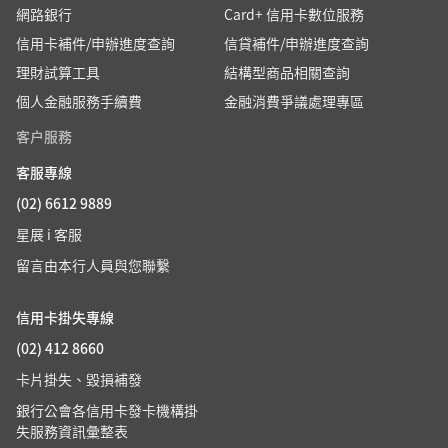
網路銀行
Card+ 信用卡數位服務
信用卡補件/申辦進度查詢
信貸補件/申辦進度查詢
理財試算工具
結構型商品相關查詢
個人金融服務手續費
金融消費爭議處理專區
客户服務
客服專線
(02) 6612 9889
星展 i 客服
留言由本行人員與您聯繫
信用卡掛失專線
(02) 412 8660
卡片掛失、毀損補發
銀行公會各信用卡發卡機構掛
失服務資訊彙整表