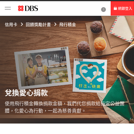
網銀登入
個人網路銀行
信用卡
回饋獎勵計畫
飛行積金
Card+ 信用卡數位服務
企業網路銀行
兌換愛心捐款
使用飛行積金轉換捐款金額，我們代您捐款給指定公益團
體，化愛心為行動，一起為慈善貢獻。