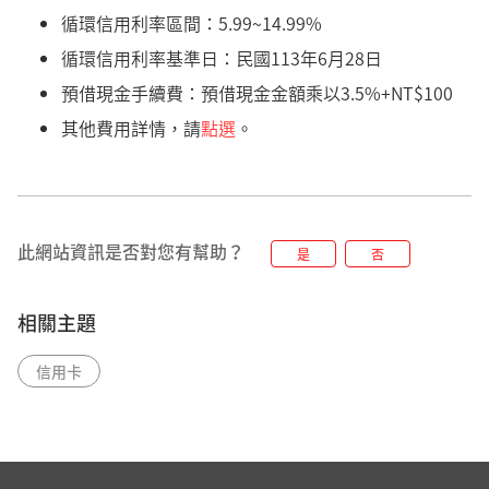
兌換適用期間：即日起～2026/12/31（含）止。
循環信用利率區間：5.99~14.99%
本活動限星展信用卡持卡人兌換。
循環信用利率基準日：民國113年6月28日
飛行積金：每 100點可捐款NT$12，單筆最低兌
換500點，須以100點為倍數。
預借現金手續費：預借現金金額乘以3.5%+NT$100
活利積分：每 1,000 點可捐款NT$60，單筆最低
其他費用詳情，請
點選
。
兌換3,000點，須以1,000點為倍數。
現金積點/現金紅利：每100點可捐款NT$100，單
筆最低兌換500點，須以100點為倍數。
PChome聯名紅利點數：每100點可捐款NT$80，
單筆最低兌換500點，須以100點為倍數。
此網站資訊是否對您有幫助？
是
否
持卡人若有以下任一情事者，將喪失參加紅利點
數（含飛行積金、活利積分、現金積點/現金紅利
相關主題
及PChome聯名紅利點數）兌換資格，所有未兌
換之紅利點數將自動失效：持卡人自行停用信用
信用卡
卡、掛失卡片超過三個月未完成補發新卡手續、
本行依信用卡約定條款終止該卡片之契約或卡片
到期未獲本行續發新卡等之情事，或有違反信用
卡其他約定事項之情況。此外，持卡人若有延遲
繳款、未繳款或未按時繳付最近一個月帳單上所