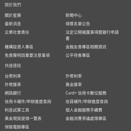
關於我們
示之最低應繳款項、或被暫時停止使用信用卡之
權利者，持卡人於繳清全部款項或信用卡使用權
關於星展
新聞中心
利回復前，不得參加紅利點數兌換活動。
最新消息
得獎名單公告
本行將於兌換後 2 週內自飛行積金、活利積分、
企業社會責任
法定公開揭露事項暨銀行申請
現金積點/現金紅利或PChome聯名紅利點數帳
書
戶，扣抵點數以兌換指定金額之愛心捐款，恕不
機構投資人專區
得要求領取現金方式退款，亦無法轉讓予其他卡
金融友善專區相關資訊
片。若帳上點數不足視為兌換失敗。
免責聲明與重要注意事項
公平待客專區
本次紅利點數兌換成功後，本行將以您的名義直
快速連結
接捐贈給指定公益團體，受贈單位將於60天內，
寄送捐款收據至您信用卡帳單地址。
台幣利率
外幣利率
您可透過以下網址查詢捐款機構相關資訊：
外幣匯率
黃金匯率
聯合勸募協會：unitedway.org.tw
網路銀行
Card+ 信用卡數位服務
喜憨兒社會福利基金會：c-are-us.org.tw
信用卡補件/申辦進度查詢
信貸補件/申辦進度查詢
持卡人參與本活動後，不論原因終止信用卡時或
利息試算工具
終止後，倘紅利點數為負數之情況，本行得以各
個人金融服務手續費
卡別對應之紅利點數兌換刷卡金的比例方式於持
黃金現貨提領一覽表
金融消費爭議處理專區
卡人信用卡帳單收取等值金額。
保險電銷專區