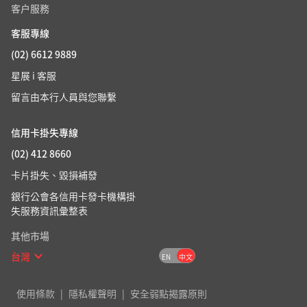
本行保留變更或終止本活動之權利，如有任何變
客户服務
動，以本行網站之最新公告為準。
客服專線
(02) 6612 9889
星展 i 客服
留言由本行人員與您聯繫
信用卡掛失專線
(02) 412 8660
卡片掛失、毀損補發
銀行公會各信用卡發卡機構掛
失服務資訊彙整表
其他市場
台灣
EN
中文
使用條款
隱私權聲明
安全弱點揭露原則