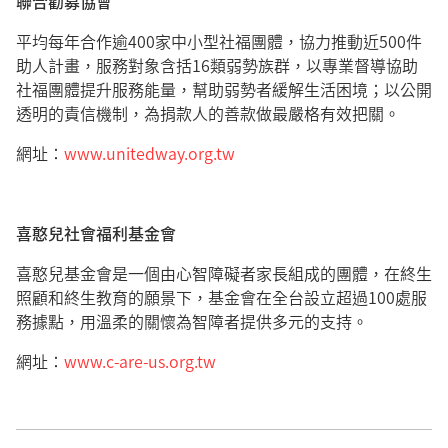
聯合勸募協會
平均每年合作逾400家中小型社福團體，協力推動近500件
助人計畫，服務對象含括16類弱勢族群，以專業督導協助
社福團體提升服務能量，幫助弱勢者緩解生活困境；以公開
透明的責信機制，為捐款人的善款做最嚴格有效把關。
網址：
www.unitedway.org.tw
喜憨兒社會福利基金會
喜憨兒基金會是一個由心智障礙者家長組成的團體，在終生
照顧和終生教育的願景下，基金會在全台設立超過100處服
務據點，用溫柔的關懷為智障者提供多元的支持。
網址：
www.c-are-us.org.tw