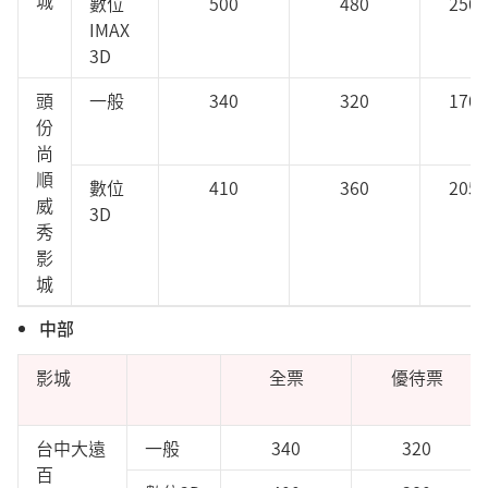
城
數位
500
480
250
IMAX
3D
頭
一般
340
320
170
份
尚
順
數位
410
360
205
威
3D
秀
影
城
中部
影城
全票
優待票
台中大遠
一般
340
320
百