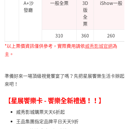
A+沙
一般全票
3D
iShow一般
發廳
版
全
票
310
360
260
*以上票價資訊僅供參考，實際費用請依
威秀影城官網
為
主。
準備好來一場頂級視覺饗宴了嗎？先把星展饗樂生活卡辦起
來吧！
【星展饗樂卡 - 饗樂全新禮遇！！】
威秀影城購票天天6折起
王品集團指定品牌平日天天9折