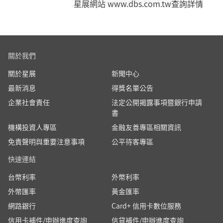
星展網站 www.dbs.com.tw查詢詳情
關於我們
關於星展
新聞中心
最新消息
得獎名單公告
企業社會責任
法定公開揭露事項暨銀行申請
書
機構投資人專區
金融友善專區相關資訊
免責聲明與重要注意事項
公平待客專區
快速連結
台幣利率
外幣利率
外幣匯率
黃金匯率
網路銀行
Card+ 信用卡數位服務
信用卡補件/申辦進度查詢
信貸補件/申辦進度查詢