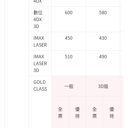
4DX
數位
600
580
4DX
3D
IMAX
450
430
LASER
IMAX
510
490
LASER
3D
GOLD
一般
3D版
CLASS
i
全
優
全
優
票
待
票
待