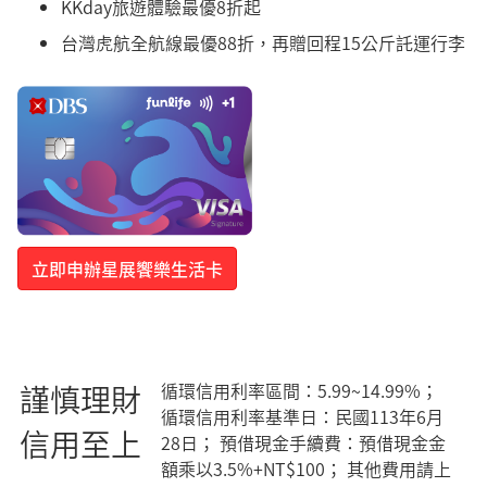
KKday旅遊體驗最優8折起
台灣虎航全航線最優88折，再贈回程15公斤託運行李
立即申辦星展饗樂生活卡
謹慎理財
循環信用利率區間：5.99~14.99%；
循環信用利率基準日：民國113年6月
信用至上
28日； 預借現金手續費：預借現金金
額乘以3.5%+NT$100； 其他費用請上