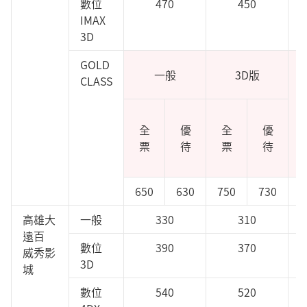
數位
470
450
IMAX
3D
GOLD
一般
3D版
CLASS
i
全
優
全
優
票
待
票
待
650
630
750
730
高雄大
一般
330
310
遠百
數位
390
370
威秀影
3D
城
數位
540
520