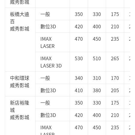
威秀影城
板橋大遠
一般
350
330
175
17
百
數位3D
420
400
210
21
威秀影城
IMAX
470
450
235
23
LASER
IMAX
530
510
265
26
LASER 3D
中和環球
一般
340
310
170
17
威秀影城
數位3D
410
380
205
20
新店裕隆
一般
350
330
175
17
城
數位3D
420
400
210
21
威秀影城
IMAX
470
450
235
23
LASER