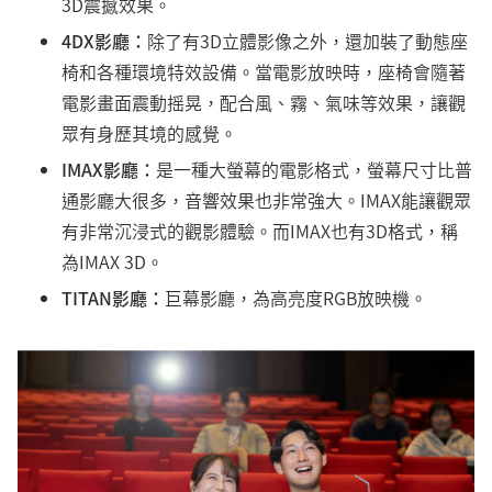
3D震撼效果。
4DX影廳：
除了有3D立體影像之外，還加裝了動態座
椅和各種環境特效設備。當電影放映時，座椅會隨著
電影畫面震動摇晃，配合風、霧、氣味等效果，讓觀
眾有身歷其境的感覺。
IMAX影廳：
是一種大螢幕的電影格式，螢幕尺寸比普
通影廳大很多，音響效果也非常強大。IMAX能讓觀眾
有非常沉浸式的觀影體驗。而IMAX也有3D格式，稱
為IMAX 3D。
TITAN影廳：
巨幕影廳，為高亮度RGB放映機。