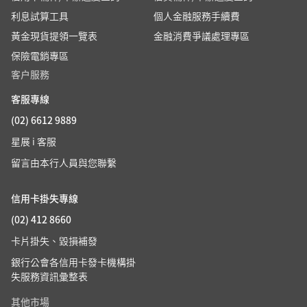
利息試算工具
個人金融服務手續費
黃金現貨提領一覽表
金融消費爭議處理專區
保險電銷專區
客户服務
客服專線
(02) 6612 9889
星展 i 客服
留言由本行人員與您聯繫
信用卡掛失專線
(02) 412 8660
卡片掛失、毀損補發
銀行公會各信用卡發卡機構掛
失服務資訊彙整表
其他市場