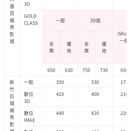
3D
遠
百
GOLD
威
一般
3D版
CLASS
秀
iShow
影
一般
城
全
優
全
優
票
待
票
待
650
630
750
730
650
新
一般
350
330
175
竹
數位
420
400
210
巨
3D
城
威
數位
440
420
220
秀
IMAX
影