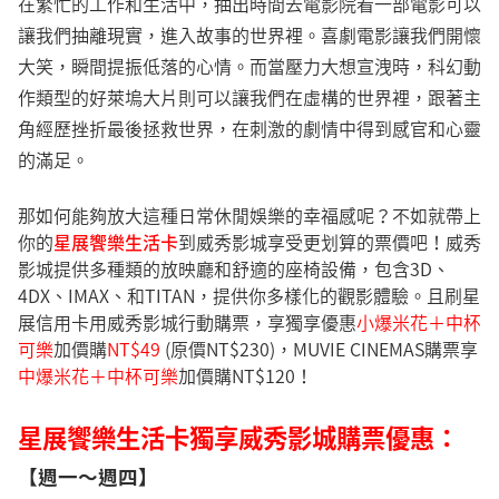
在繁忙的工作和生活中，抽出時間去電影院看一部電影可以
讓我們抽離現實，進入故事的世界裡。喜劇電影讓我們開懷
大笑，瞬間提振低落的心情。而當壓力大想宣洩時，科幻動
作類型的好萊塢大片則可以讓我們在虛構的世界裡，跟著主
角經歷挫折最後拯救世界，在刺激的劇情中得到感官和心靈
的滿足。
那如何能夠放大這種日常休閒娛樂的幸福感呢？不如就帶上
你的
星展饗樂生活卡
到威秀影城享受更划算的票價吧！威秀
影城提供多種類的放映廳和舒適的座椅設備，包含3D、
4DX、IMAX、和TITAN，提供你多樣化的觀影體驗。且刷星
展信用卡用威秀影城行動購票，享獨享優惠
小爆米花＋中杯
可樂
加價購
NT$49
(原價NT$230)，MUVIE CINEMAS購票享
中爆米花＋中杯可樂
加價購NT$120！
星展饗樂生活卡獨享威秀影城購票優惠：
【週一～週四】