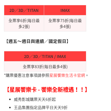
2D／3D／TITAN
IMAX
全票享6折(每日最
全票享75折(每日最
多2張)
多4張)
【週五～週日與連續／國定假日】
2D／3D／TITAN / IMAX
全票享83折(每日最多4張)
*購票優惠注意事項請參照
星展饗樂生活卡官網
。
【星展饗樂卡 - 饗樂全新禮遇！！】
威秀影城購票天天6折起
王品集團指定品牌平日天天9折