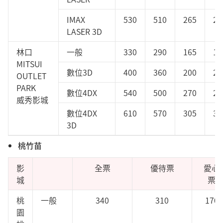
IMAX
530
510
265
26
LASER 3D
林口
一般
330
290
165
16
MITSUI
數位3D
400
360
200
20
OUTLET
PARK
數位4DX
540
500
270
27
威秀影城
數位4DX
610
570
305
30
3D
桃竹苗
影
全票
優待票
愛心
城
票
桃
一般
340
310
170
園