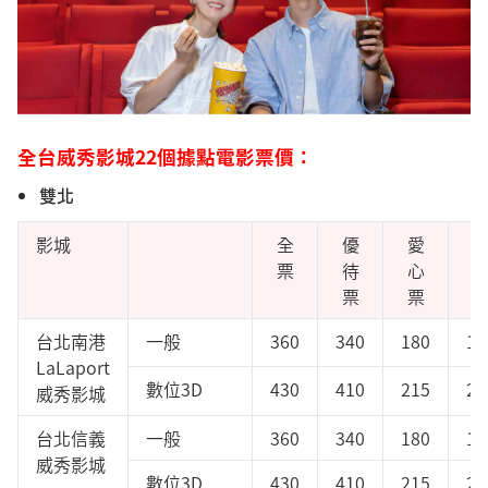
全台威秀影城22個據點電影票價：
雙北
影城
全
優
愛
票
待
心
票
票
台北南港
一般
360
340
180
18
LaLaport
數位3D
430
410
215
21
威秀影城
台北信義
一般
360
340
180
18
威秀影城
數位3D
430
410
215
21