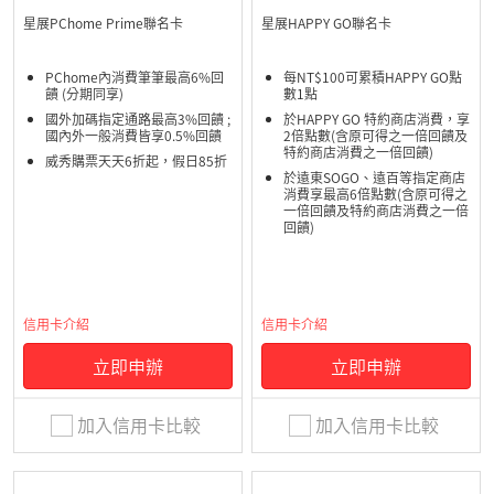
星展PChome Prime聯名卡
星展HAPPY GO聯名卡
PChome內消費筆筆最高6%回
每NT$100可累積HAPPY GO點
饋 (分期同享)
數1點
國外加碼指定通路最高3%回饋 ;
於HAPPY GO 特約商店消費，享
國內外一般消費皆享0.5%回饋
2倍點數(含原可得之一倍回饋及
特約商店消費之一倍回饋)
威秀購票天天6折起，假日85折
於遠東SOGO、遠百等指定商店
消費享最高6倍點數(含原可得之
一倍回饋及特約商店消費之一倍
回饋)
信用卡介紹
信用卡介紹
立即申辦
立即申辦
加入信用卡比較
加入信用卡比較