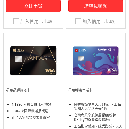
立即申辦
請與我聯繫
加入信用卡比較
加入信用卡比較
星展晶耀無限卡
星展饗樂生活卡
NT$30 累積 1 點活利積分
威秀影城購票天天6折起、王品
集團人氣品牌天天9折
一年2次國際機場接或送
台灣虎航全航線最優88折起、
正卡人無限次機場貴賓室
KKday旅遊體驗最優8折
王品指定餐廳、威秀影城，天天