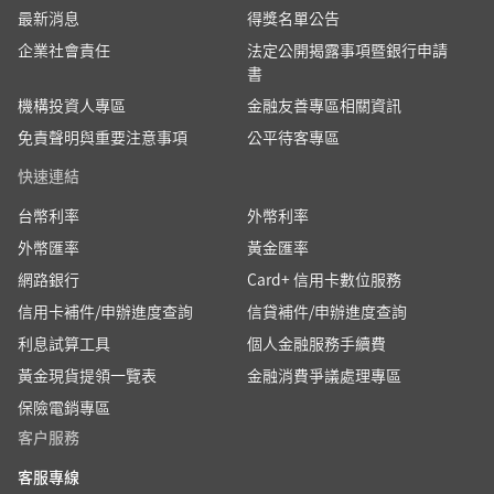
最新消息
得獎名單公告
企業社會責任
法定公開揭露事項暨銀行申請
書
機構投資人專區
金融友善專區相關資訊
免責聲明與重要注意事項
公平待客專區
快速連結
台幣利率
外幣利率
外幣匯率
黃金匯率
網路銀行
Card+ 信用卡數位服務
信用卡補件/申辦進度查詢
信貸補件/申辦進度查詢
利息試算工具
個人金融服務手續費
黃金現貨提領一覽表
金融消費爭議處理專區
保險電銷專區
客户服務
客服專線