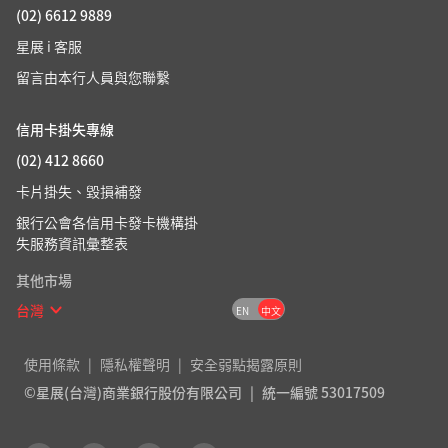
(02) 6612 9889
星展 i 客服
留言由本行人員與您聯繫
信用卡掛失專線
(02) 412 8660
卡片掛失、毀損補發
銀行公會各信用卡發卡機構掛
失服務資訊彙整表
其他市場
台灣
EN
中文
使用條款
隱私權聲明
安全弱點揭露原則
©星展(台灣)商業銀行股份有限公司
統一編號 53017509