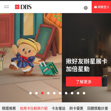
網銀登入
個人網路銀行
Card+ 信用卡數位服務
企業網路銀行
揪好友辦星展卡
加倍星動
了解更多
精選推薦
信用卡比較與介紹
卡友權益
刷卡優惠
回饋獎勵計畫