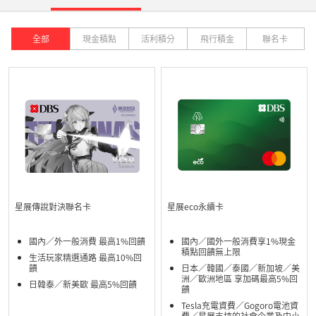
全部
現金積點
活利積分
飛行積金
聯名卡
星展傳說對決聯名卡
星展eco永續卡
國內／外一般消費 最高1%回饋
國內／國外一般消費享1%現金
積點回饋無上限
生活玩家精選通路 最高10%回
饋
日本／韓國／泰國／新加坡／美
洲／歐洲地區 享加碼最高5%回
日韓泰／新美歐 最高5%回饋
饋
Tesla充電資費／Gogoro電池資