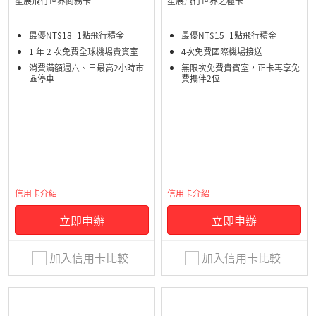
星展飛行世界商務卡
星展飛行世界之極卡
最優NT$18=1點飛行積金
最優NT$15=1點飛行積金
1 年 2 次免費全球機場貴賓室
4次免費國際機場接送
消費滿額週六、日最高2小時市
無限次免費貴賓室，正卡再享免
區停車
費攜伴2位
信用卡介紹
信用卡介紹
立即申辦
立即申辦
加入信用卡比較
加入信用卡比較