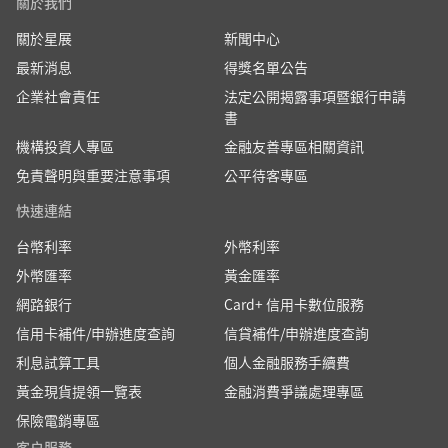
關於我們
關於星展
新聞中心
最新消息
得獎名單公告
企業社會責任
法定公開揭露事項暨銀行申請
書
機構投資人專區
金融友善專區相關資訊
免責聲明與重要注意事項
公平待客專區
快速連結
台幣利率
外幣利率
外幣匯率
黃金匯率
網路銀行
Card+ 信用卡數位服務
信用卡補件/申辦進度查詢
信貸補件/申辦進度查詢
利息試算工具
個人金融服務手續費
黃金現貨提領一覽表
金融消費爭議處理專區
保險電銷專區
客户服務