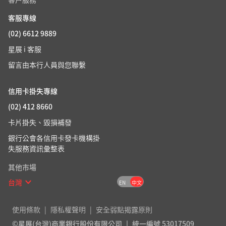
客服專線
(02) 6612 9889
星展 i 客服
留言由本行人員與您聯繫
信用卡掛失專線
(02) 412 8660
卡片掛失、毀損補發
銀行公會各信用卡發卡機構掛
失服務資訊彙整表
其他市場
台灣
EN
中文
使用條款
隱私權聲明
安全弱點揭露原則
©星展(台灣)商業銀行股份有限公司
統一編號 53017509