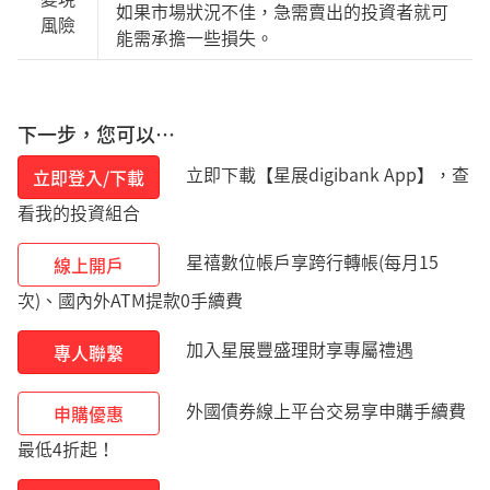
如果市場狀況不佳，急需賣出的投資者就可
風險
能需承擔一些損失。
下一步，您可以…
立即下載【星展digibank App】，查
立即登入/下載
看我的投資組合
星禧數位帳戶享跨行轉帳(每月15
線上開戶
次)、國內外ATM提款0手續費
加入星展豐盛理財享專屬禮遇
專人聯繫
外國債券線上平台交易享申購手續費
申購優惠
最低4折起！