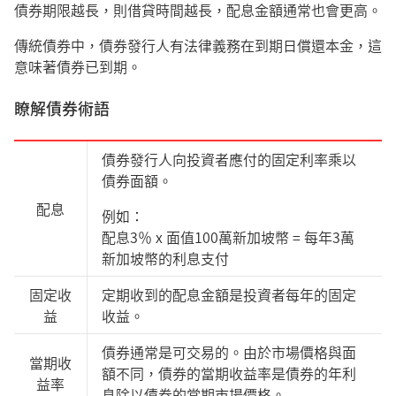
債券期限越長，則借貸時間越長，配息金額通常也會更高。
傳統債券中，債券發行人有法律義務在到期日償還本金，這
意味著債券已到期。
瞭解債券術語
債券發行人向投資者應付的固定利率乘以
債券面額。
配息
例如：
配息3％ x 面值100萬新加坡幣 = 每年3萬
新加坡幣的利息支付
固定收
定期收到的配息金額是投資者每年的固定
益
收益。
債券通常是可交易的。由於市場價格與面
當期收
額不同，債券的當期收益率是債券的年利
益率
息除以債券的當期市場價格。