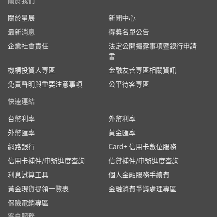
關於我們
關於星展
新聞中心
最新消息
得獎名單公告
企業社會責任
法定公開揭露事項暨銀行申請
書
機構投資人專區
金融友善專區相關資訊
免責聲明與重要注意事項
公平待客專區
快速連結
台幣利率
外幣利率
外幣匯率
黃金匯率
網路銀行
Card+ 信用卡數位服務
信用卡補件/申辦進度查詢
信貸補件/申辦進度查詢
利息試算工具
個人金融服務手續費
黃金現貨提領一覽表
金融消費爭議處理專區
保險電銷專區
客户服務