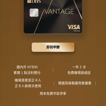
即刻申辦
國內外 NT$30
一年 2 次
|
累積 1 點活利積分
免費機場接或送
機場貴賓室正卡人
|
精選高級餐廳用餐優惠
|
正卡人無限次使用
周末免費市區停車