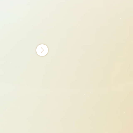
0萬(含)以上
禮券*
味風尚